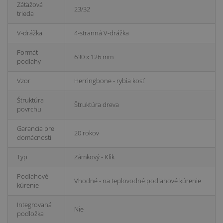
Záťažová
23/32
trieda
V-drážka
4-stranná V-drážka
Formát
630 x 126 mm
podlahy
Vzor
Herringbone - rybia kosť
Štruktúra
Štruktúra dreva
povrchu
Garancia pre
20 rokov
domácnosti
Typ
Zámkový - Klik
Podlahové
Vhodné - na teplovodné podlahové kúrenie
kúrenie
Integrovaná
Nie
podložka