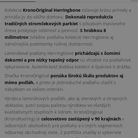
Kolekcia
KronoOriginal Herringbone
oslavuje krásu prírody a
prináša ju do vášho domova.
Dokonalá reprodukcia
tradičných stromčekových parkiet
s pôvabom masívneho
dreva poskytuje odolnosť a pevnosť.
S hrúbkou 8
milimetrov
zvládne podlaha kolekcie Herringbone aj
náročnejšie podmienky rušnej domácnosti.
Laminátové podlahy Herringbone
prichádzajú s ôsmimi
dekormi a pre nízky tepelný odpor
sú vhodné na podlahové
vykurovanie. Autentickosť dodáva kolekcii 4-špárová V drážka.
Značka KronoOriginal
ponúka širokú škálu produktov aj
mimo podláh,
a preto je jednoduché podlahu zladiť s
nábytkom vo vašom interiéri.
Výrobca laminátových podláh, ako aj stenových a stropných
obkladov, patrí svojou paletou výrobkov vo všetkých
kvalitatívnych stupňoch k lídrom. KronoOriginal
(Kronoflooring) je
celosvetovo zastúpený v 90 krajinách
v
odborných obchodoch pre podlahy a v iných segmentoch
odbornej obchodnej siete. Z portfólia značky si vyberiete