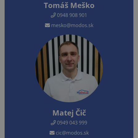
Tomáš Meško
0948 908 901
mesko@modos.sk
Matej Čič
0949 043 999
cic@modos.sk