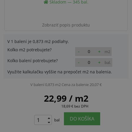
Skladom — 345 bal.
Zobraziť popis produktu
V 1 balení je
0,873 m2
podlahy.
Koľko m2 potrebujete?
-
+
m2
Koľko balení potrebujete?
-
+
bal.
Využite kalkulačku vyššie na prepočet m2 na balenia.
V balení 0,873 m2
Cena za balenie 20,07 €
22,99
/ m2
18,69 €
bez DPH
DO KOŠÍKA
bal