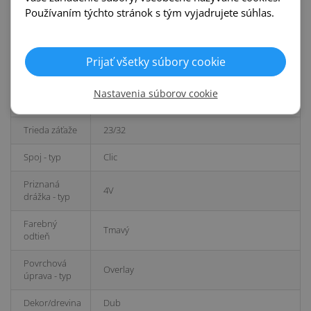
Používaním týchto stránok s tým vyjadrujete súhlas.
Tepelný odpor
0,073
R m2 K/W
Prijať všetky súbory cookie
Protišmykový
DS/R9
povrch
Nastavenia súborov cookie
Trieda oderu
AC5
Trieda záťaže
23/32
Spoj - typ
Clic
Priznaná
4V
drážka - typ
Farebný
Tmavý
odtieň
Povrchová
Overlay
úprava - typ
Dekor/drevina
Dub