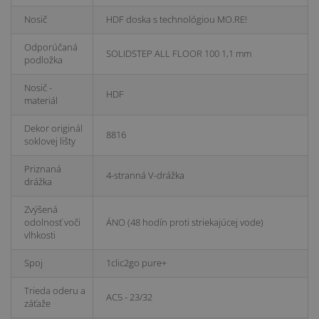
Nosič
HDF doska s technológiou MO.RE!
Odporúčaná
SOLIDSTEP ALL FLOOR 100 1,1 mm
podložka
Nosič -
HDF
materiál
Dekor originál
8816
soklovej lišty
Priznaná
4-stranná V-drážka
drážka
Zvýšená
odolnosť voči
ÁNO (48 hodín proti striekajúcej vode)
vlhkosti
Spoj
1clic2go pure+
Trieda oderu a
AC5 - 23/32
záťaže