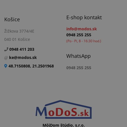
E-shop kontakt
Košice
info@modos.sk
Žižkova 3774/4E
0948 255 255
040 01 Košice
(Po - Pi, 8 - 16:30 hod.)
0948 411 203
WhatsApp
ke@modos.sk
48.7150808, 21.2501968
0948 255 255
MôjDom štúdio, s.r.o.