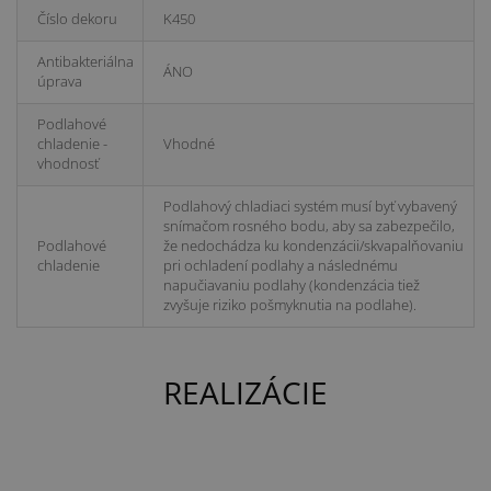
Číslo dekoru
K450
Antibakteriálna
ÁNO
úprava
Podlahové
chladenie -
Vhodné
vhodnosť
Podlahový chladiaci systém musí byť vybavený
snímačom rosného bodu, aby sa zabezpečilo,
Podlahové
že nedochádza ku kondenzácii/skvapalňovaniu
chladenie
pri ochladení podlahy a následnému
napučiavaniu podlahy (kondenzácia tiež
zvyšuje riziko pošmyknutia na podlahe).
REALIZÁCIE