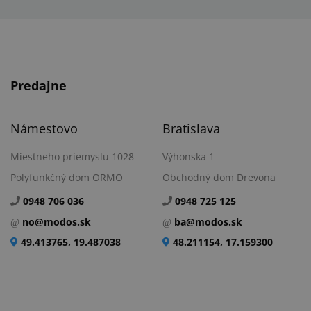
Predajne
Námestovo
Bratislava
Miestneho priemyslu 1028
Výhonska 1
Polyfunkčný dom ORMO
Obchodný dom Drevona
0948 706 036
0948 725 125
no@modos.sk
ba@modos.sk
49.413765, 19.487038
48.211154, 17.159300