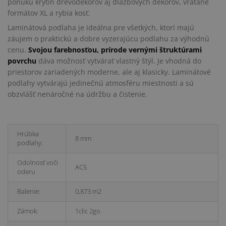
ponuku krytín drevodekorov aj dlažbových dekorov, vrátane
formátov XL a rybia kosť.
Laminátová podlaha je ideálna pre všetkých, ktorí majú
záujem o praktickú a dobre vyzerajúcu podlahu za výhodnú
cenu.
Svojou farebnosťou, prírode vernými štruktúrami
povrchu
dáva možnosť vytvárať vlastný štýl. Je vhodná do
priestorov zariadených moderne, ale aj klasicky. Laminátové
podlahy vytvárajú jedinečnú atmosféru miestnosti a sú
obzvlášť nenáročné na údržbu a čistenie.
Hrúbka
8 mm
podlahy:
Odolnosť voči
AC5
oderu
Balenie:
0,873 m2
Zámok:
1clic 2go