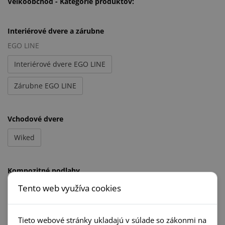
Veľkoobchod - Kategórie produktov
:
Interiérové dvere a zárubne
EGO LINE
Interiérové dvere EGO LINE
Zárubne EGO LINE
Vchodové dvere
Wiked
Kompozitné podlahy
Tento web využíva cookies
Parquetvinyl
Metamorphose
Tieto webové stránky ukladajú v súlade so zákonmi na