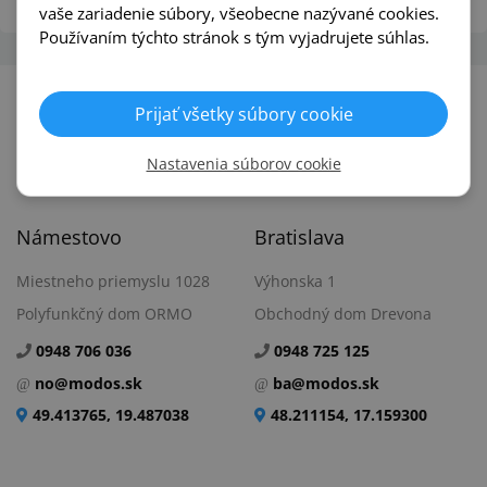
vaše zariadenie súbory, všeobecne nazývané cookies.
Používaním týchto stránok s tým vyjadrujete súhlas.
Prijať všetky súbory cookie
Nastavenia súborov cookie
Predajne
Námestovo
Bratislava
Miestneho priemyslu 1028
Výhonska 1
Polyfunkčný dom ORMO
Obchodný dom Drevona
0948 706 036
0948 725 125
no@modos.sk
ba@modos.sk
49.413765, 19.487038
48.211154, 17.159300