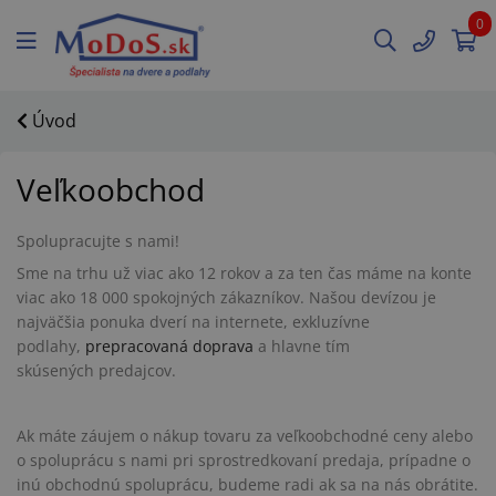
0
Úvod
Veľkoobchod
Spolupracujte s nami!
Sme na trhu už viac ako 12 rokov a za ten čas máme na konte
viac ako 18 000 spokojných zákazníkov. Našou devízou je
najväčšia ponuka dverí na internete, exkluzívne
podlahy,
prepracovaná doprava
a hlavne tím
skúsených predajcov.
Ak máte záujem o nákup tovaru za veľkoobchodné ceny alebo
o spoluprácu s nami pri sprostredkovaní predaja, prípadne o
inú obchodnú spoluprácu, budeme radi ak sa na nás obrátite.