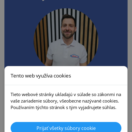
Tento web využíva cookies
Tomáš Meško
0948 908 901
Tieto webové stránky ukladajú v súlade so zákonmi na
vaše zariadenie súbory, všeobecne nazývané cookies.
mesko@modos.sk
Používaním týchto stránok s tým vyjadrujete súhlas.
Prijať všetky súbory cookie