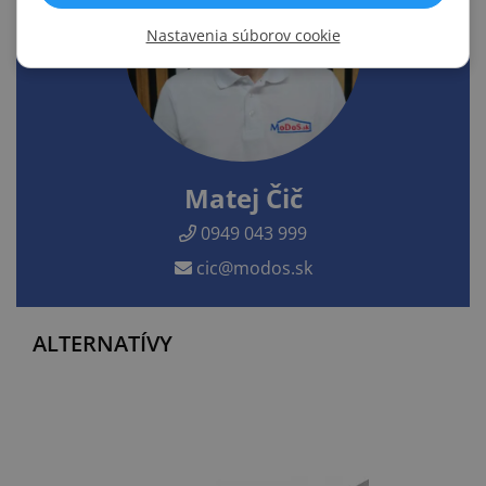
Nastavenia súborov cookie
Matej Čič
0949 043 999
cic@modos.sk
ALTERNATÍVY