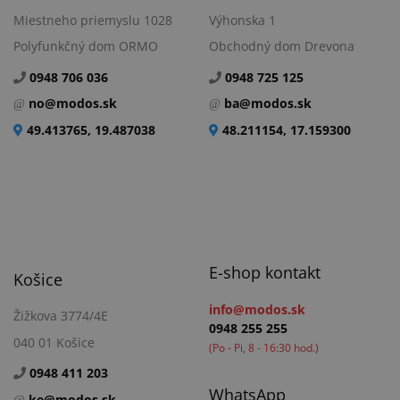
Miestneho priemyslu 1028
Výhonska 1
Polyfunkčný dom ORMO
Obchodný dom Drevona
0948 706 036
0948 725 125
no@modos.sk
ba@modos.sk
49.413765, 19.487038
48.211154, 17.159300
E-shop kontakt
Košice
info@modos.sk
Žižkova 3774/4E
0948 255 255
040 01 Košice
(Po - Pi, 8 - 16:30 hod.)
0948 411 203
WhatsApp
ke@modos.sk