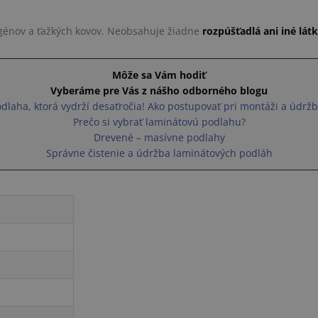
ogénov a ťažkých kovov. Neobsahuje žiadne
rozpúšťadlá ani iné lát
Môže sa Vám hodiť
Vyberáme pre Vás z nášho odborného blogu
dlaha, ktorá vydrží desaťročia! Ako postupovať pri montáži a údrž
Prečo si vybrať laminátovú podlahu?
Drevené – masívne podlahy
Správne čistenie a údržba laminátových podláh