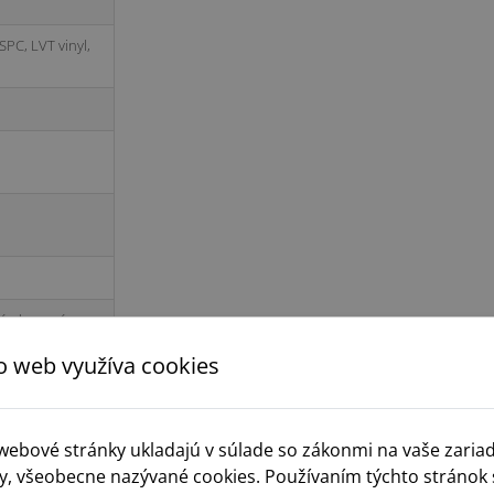
PC, LVT vinyl,
é, drevené,
nylové na HDF
o web využíva cookies
 webové stránky ukladajú v súlade so zákonmi na vaše zaria
y, všeobecne nazývané cookies. Používaním týchto stránok 