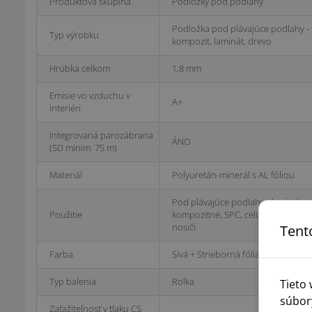
Produktová skupina
Podložky pod podlahy
Podložka pod plávajúce podlahy - S
Typ výrobku
kompozit, laminát, drevo
Hrúbka celkom
1,8 mm
Emisie vo vzduchu v
A+
interiéri
Integrovaná parozábrana
ÁNO
(SD minim. 75 m)
Materiál
Polyuretán-minerál s AL fóliou
Pod plávajúce podlahy - laminátov
Použitie
kompozitné, SPC, celovinylové, vi
nosiči
Tent
Farba
Sivá + Strieborná fólia
Typ balenia
Rolka
Tieto
súbor
Zaťažiteľnosť v tlaku CS