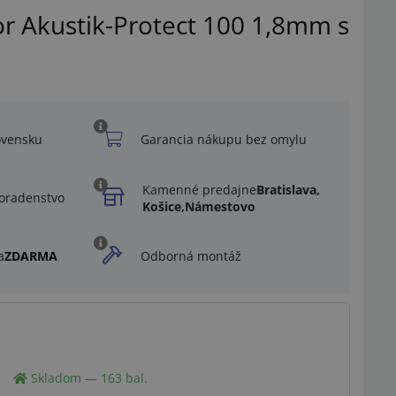
r Akustik-Protect 100 1,8mm s
ovensku
Garancia nákupu bez omylu
Kamenné predajne
Bratislava,
oradenstvo
Košice,
Námestovo
a
ZDARMA
Odborná montáž
Ilustračný obrázok
Skladom — 163 bal.