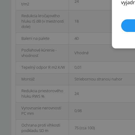
24
vyjadr
t/m2
Redukcia kročajového
hluku IS dB (v miestnosti
18
dole)
Balení na palete
40
Podlahové kúrenie -
Vhodné
vhodnosť
Tepelný odpor R m2 K/W
0,01
Montáž
Striebornou stranou nahor
Redukcia priestorového
24
hluku RWS %
Vyrovnanie nerovností
0,98
PC mm
Ochrana proti vlhkosti
75 (cca 100)
podkladu SD m