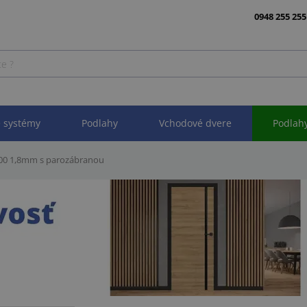
0948 255 255
 systémy
Podlahy
Vchodové dvere
Podlah
100 1,8mm s parozábranou