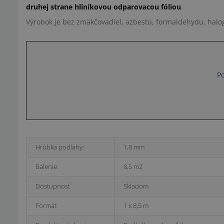
druhej strane hliníkovou odparovacou fóliou
.
Výrobok je bez zmäkčovadiel, azbestu, formaldehydu, hal
Po
Hrúbka podlahy:
1,8 mm
Balenie:
8,5 m2
Dostupnosť
Skladom
Formát
1 x 8,5 m