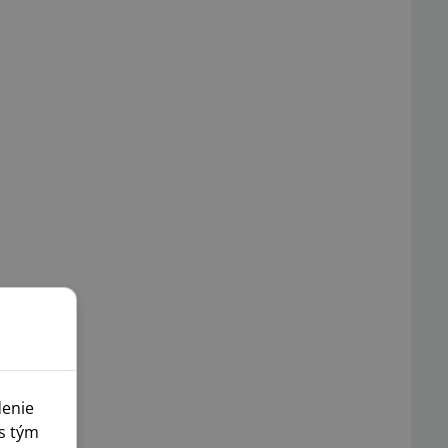
denie
s tým