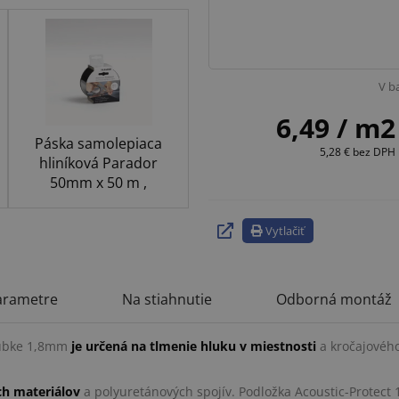
V b
6,49
/ m2
Páska samolepiaca
5,28 €
bez DPH
hliníková Parador
50mm x 50 m ,
strieborná
Vytlačiť
arametre
Na stiahnutie
Odborná montáž
hrúbke 1,8mm
je určená na tlmenie hluku v miestnosti
a kročajového
h materiálov
a polyuretánových spojív. Podložka Acoustic-Protect 