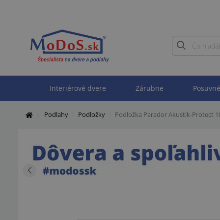
Interiérové dvere
Zárubne
Posuvné
Podlahy
Podložky
Podložka Parador Akustik-Protect 