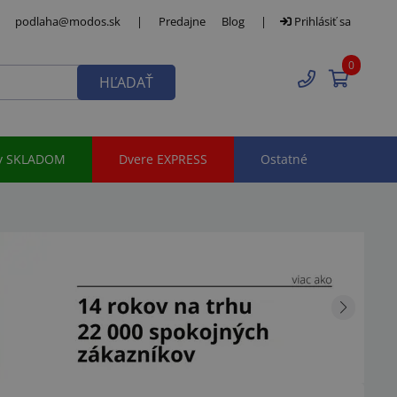
podlaha@modos.sk
|
Predajne
Blog
|
Prihlásiť sa
0
HĽADAŤ
y SKLADOM
Dvere EXPRESS
Ostatné