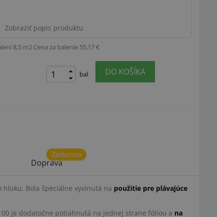
Zobraziť popis produktu
alení 8,5 m2
Cena za balenie 55,17 €
DO KOŠÍKA
bal
Zadarmo
Doprava
 hluku. Bola špeciálne vyvinutá na
použitie pre plávajúce
100 je dodatočne potiahnutá na jednej strane fóliou a
na