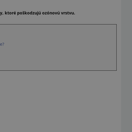
ky, ktoré poškodzujú ozónovú vrstvu.
be?