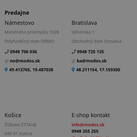
Predajne
Námestovo
Bratislava
Miestneho priemyslu 1028
Výhonska 1
Polyfunkčný dom ORMO
Obchodný dom Drevona
0948 706 036
0948 725 125
no@modos.sk
ba@modos.sk
49.413765, 19.487038
48.211154, 17.159300
Košice
E-shop kontakt
Žižkova 3774/4E
info@modos.sk
0948 255 255
040 01 Košice