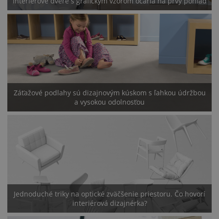
Interiérové dvere s grafickým vzorom očaria na prvý pohľad
Záťažové podlahy sú dizajnovým kúskom s ľahkou údržbou
a vysokou odolnosťou
Jednoduché triky na optické zväčšenie priestoru. Čo hovorí
interiérová dizajnérka?