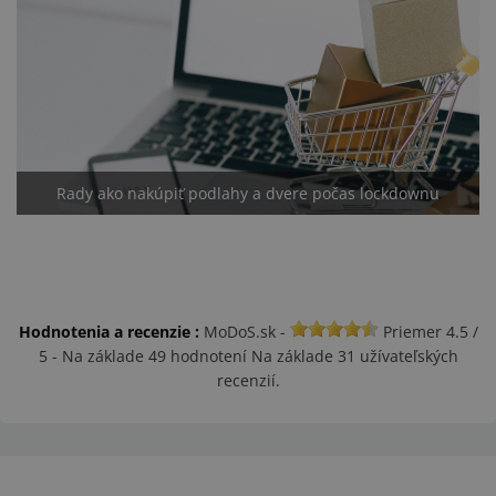
Rady ako nakúpiť podlahy a dvere počas lockdownu
Hodnotenia a recenzie :
MoDoS.sk
-
Priemer
4.5
/
5
-
Na základe
49
hodnotení Na základe 31 užívateľských
recenzií.