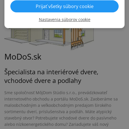
Prijať všetky súbory cookie
Nastavenia súborov cookie
MoDoS.sk
Špecialista na interiérové dvere,
vchodové dvere a podlahy
Sme spoločnosť MôjDom štúdio s.r.o., prevádzkovateľ
internetového obchodu a portálu MoDoS.sk. Zaoberáme sa
maloobchodným a veľkoobchodným predajom širokého
sortimentu dverí, príslušenstva a podláh. Máte atypický
stavebný otvor? Potrebujete vchodové dvere do pasívneho
alebo nízkoenergetického domu? Zariaďujete váš nový