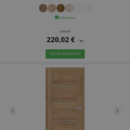
+14
Doprava
244.47
220,02 €
/ ks
DETAIL PRODUKTU