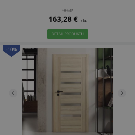
181.42
163,28 €
/ ks
DETAIL PRODUKTU
-10%