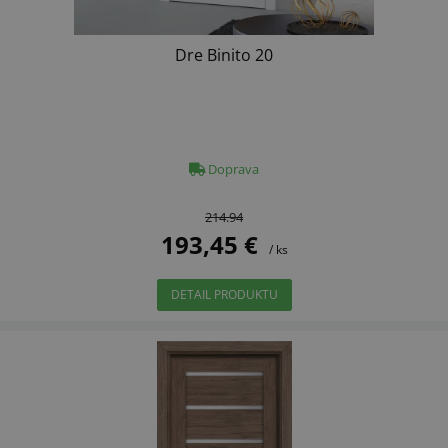
Dre Binito 20
Doprava
214.94
193,45 €
/ ks
DETAIL PRODUKTU