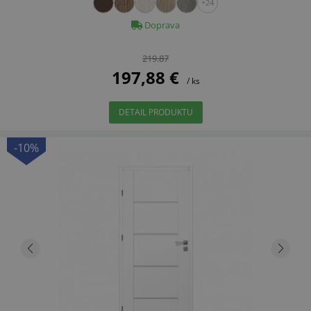
+24
Doprava
219.87
197,88 €
/ ks
DETAIL PRODUKTU
-10%