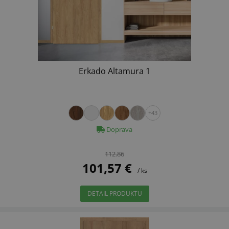
Erkado Altamura 1
+43
Doprava
112.86
101,57 €
/ ks
DETAIL PRODUKTU