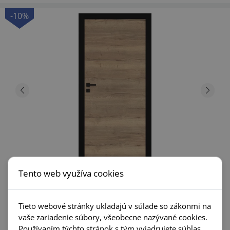
-10%
Tento web využíva cookies
Dre Nova Synchro 10
Tieto webové stránky ukladajú v súlade so zákonmi na
vaše zariadenie súbory, všeobecne nazývané cookies.
+1
Používaním týchto stránok s tým vyjadrujete súhlas.