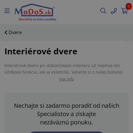
0
Dvere
Interiérové dvere
Interiérové dvere pri dokončovaní interiéru už neplnia len
úžitkovú funkciu, ale aj estetickú. Vyberte si z našej bohatej
ponuky interiérových dverí, v ktorej nájdete dvere od tých
Viac info
najvyhľadávanejších výrobcov ako je Voster, DRE, Erkado,
Invado a mnoho ďalších. Upustite uzdu svojej fantázie a
dodajte svojmu domovu nový nádych! Zjednotenie interiéru
Nechajte si zadarmo poradiť od našich
pomocou plných a presklených interiérových dverí nebolo
nikdy jednoduchšie.
špecialistov a získajte
V našom internetovom obchode si dvere objednáte z pohodlia
nezáväznú ponuku.
domova, ktoré Vám doručíme priamo na adresu alebo na
vybranú pobočku. V prípade akýchkoľvek otázok nás neváhajte