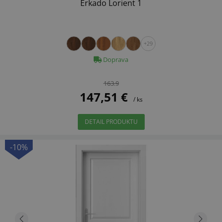
Erkado Lorient 1
+29
Doprava
163.9
147,51 €
/ ks
DETAIL PRODUKTU
-10%