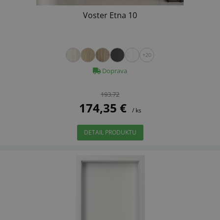
Voster Etna 10
+20
Doprava
193.72
174,35 €
/ ks
DETAIL PRODUKTU