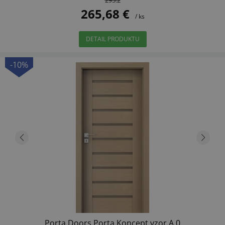
265,68 €
/ ks
DETAIL PRODUKTU
-10%
Porta Doors Porta Koncept vzor A.0