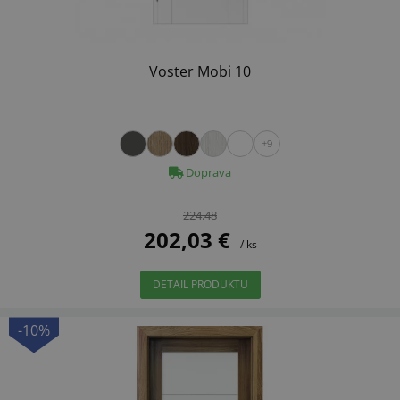
Voster Mobi 10
+9
Doprava
224.48
202,03 €
/ ks
DETAIL PRODUKTU
-10%