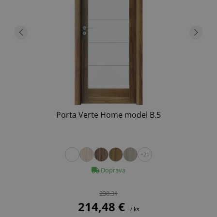
Porta Verte Home model B.5
+21
Doprava
238.31
214,48 €
/ ks