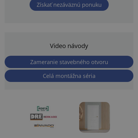
Získať nezáväznú ponuku
kontaktovať. U nás nájdete to najlepšie poradenstvo na
interiérové dvere na Slovensku!
Video návody
Zameranie stavebného otvoru
Celá montážna séria