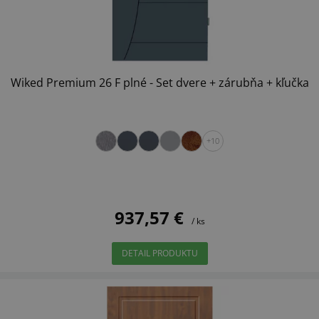
Wiked Premium 26 F plné - Set dvere + zárubňa + kľučka
+10
937,57 €
/ ks
DETAIL PRODUKTU