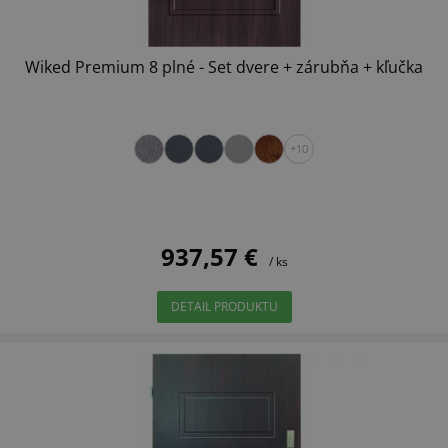
Wiked Premium 8 plné - Set dvere + zárubňa + kľučka
+10
937,57 €
/ ks
DETAIL PRODUKTU