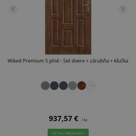
Wiked Premium 5 plné - Set dvere + zárubňa + kľučka
+10
937,57 €
/ ks
DETAIL PRODUKTU