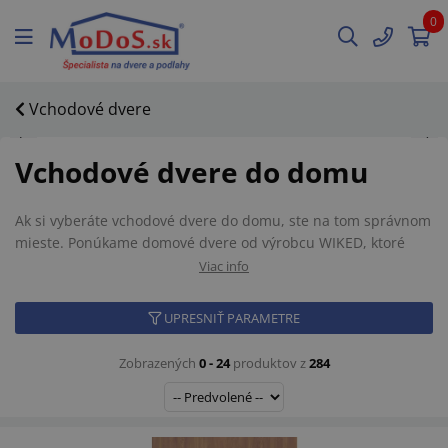
0
Vchodové dvere
Vchodové dvere do domu
Ak si vyberáte vchodové dvere do domu, ste na tom správnom
mieste. Ponúkame domové dvere od výrobcu WIKED, ktoré
majú veľmi dobré izolačné vlastnosti. Vchodové dvere do
Viac info
domu WIKED Thermo prestige sú dodávané so zárubňou,
ktorá má prerušené tepelné mosty a je vyplnená
UPRESNIŤ PARAMETRE
extrudovaným polystyrénom. Samotné dvere majú v prípade
presklenia použité izolačné trojsklo. Vyberte si ten správny typ
Zobrazených
0 - 24
produktov z
284
vchodových domových dverí priamo z Vašej obývačky.