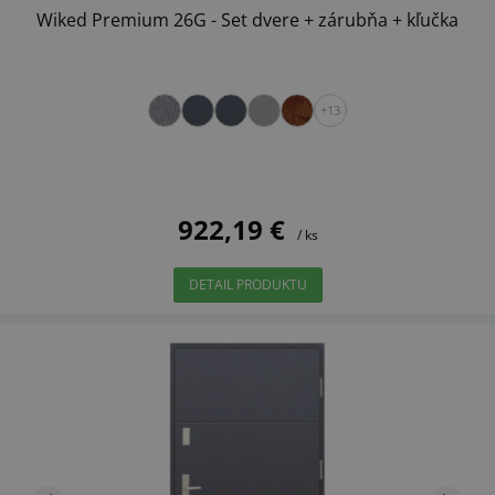
Wiked Premium 26G - Set dvere + zárubňa + kľučka
+13
922,19 €
/ ks
DETAIL PRODUKTU