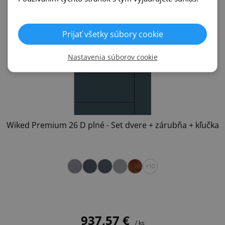
Prijať všetky súbory cookie
Nastavenia súborov cookie
Wiked Premium 26 D plné - Set dvere + zárubňa + kľučka
+10
937,57 €
/ ks