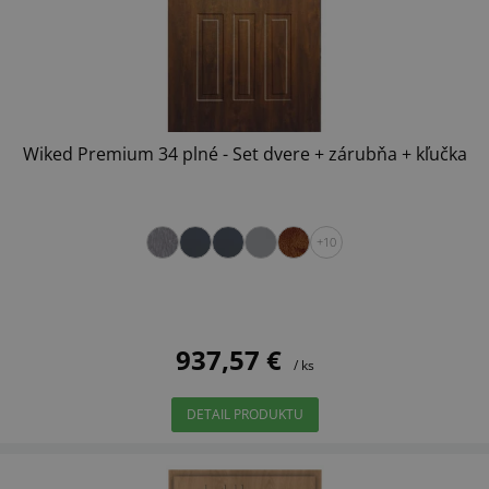
Wiked Premium 34 plné - Set dvere + zárubňa + kľučka
+10
937,57 €
/ ks
DETAIL PRODUKTU