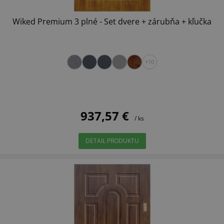
Wiked Premium 3 plné - Set dvere + zárubňa + kľučka
+10
937,57 €
/ ks
DETAIL PRODUKTU