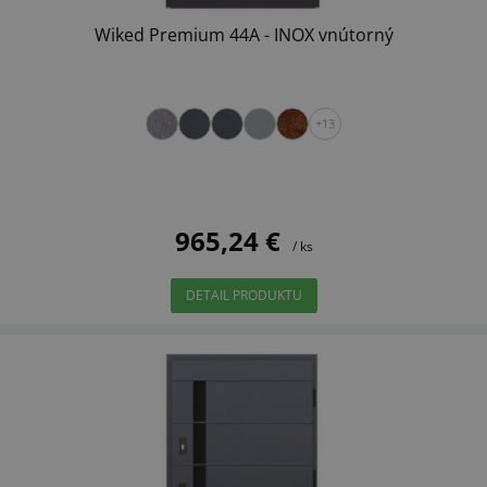
Wiked Premium 44A - INOX vnútorný
+13
965,24 €
/ ks
DETAIL PRODUKTU