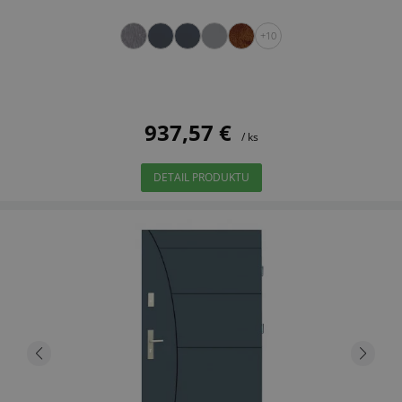
+10
937,57 €
/ ks
DETAIL PRODUKTU