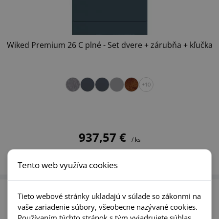
Wiked Premium 26 C plné - Set dvere + zárubňa + kľučka
+10
937,57 €
/ ks
DETAIL PRODUKTU
Tento web využíva cookies
Tieto webové stránky ukladajú v súlade so zákonmi na
vaše zariadenie súbory, všeobecne nazývané cookies.
Používaním týchto stránok s tým vyjadrujete súhlas.