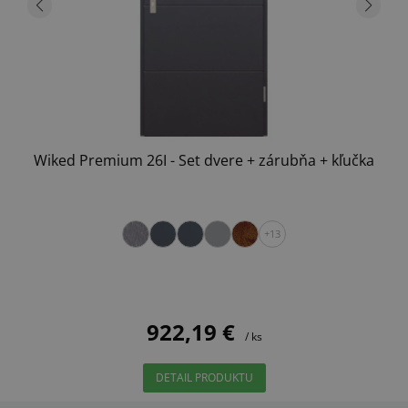
Wiked Premium 26I - Set dvere + zárubňa + kľučka
+13
922,19 €
/ ks
DETAIL PRODUKTU