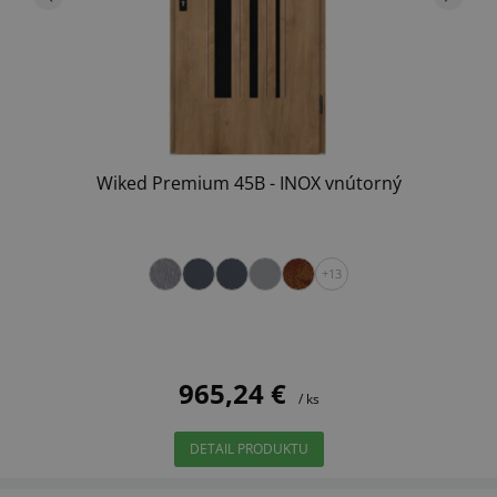
Wiked Premium 45B - INOX vnútorný
+13
965,24 €
/ ks
DETAIL PRODUKTU