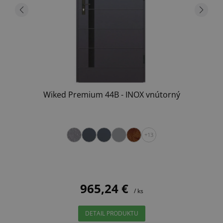
Wiked Premium 44B - INOX vnútorný
+13
965,24 €
/ ks
DETAIL PRODUKTU