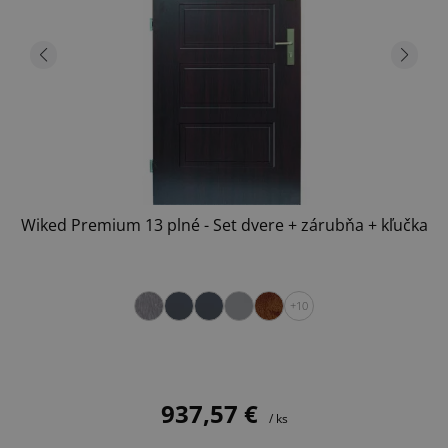
Wiked Premium 13 plné - Set dvere + zárubňa + kľučka
+10
937,57 €
/ ks