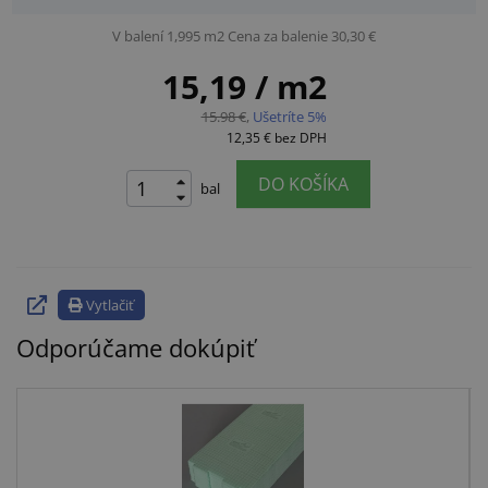
V balení 1,995 m2
Cena za balenie 30,30 €
15,19
/ m2
15.98 €
,
Ušetríte 5%
12,35 €
bez DPH
DO KOŠÍKA
bal
Vytlačiť
Odporúčame dokúpiť