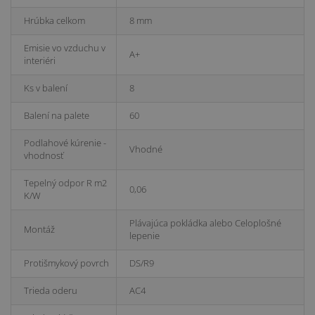
Hrúbka celkom
8 mm
Emisie vo vzduchu v
A+
interiéri
Ks v balení
8
Balení na palete
60
Podlahové kúrenie -
Vhodné
vhodnosť
Tepelný odpor R m2
0,06
K/W
Plávajúca pokládka alebo Celoplošné
Montáž
lepenie
Protišmykový povrch
DS/R9
Trieda oderu
AC4