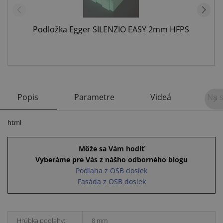
Podložka Egger SILENZIO EASY 2mm HFPS
Popis
Parametre
Videá
Na s
html
Môže sa Vám hodiť
Vyberáme pre Vás z nášho odborného blogu
Podlaha z OSB dosiek
Fasáda z OSB dosiek
Hrúbka podlahy:
8 mm