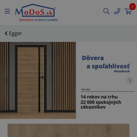
0
Egger