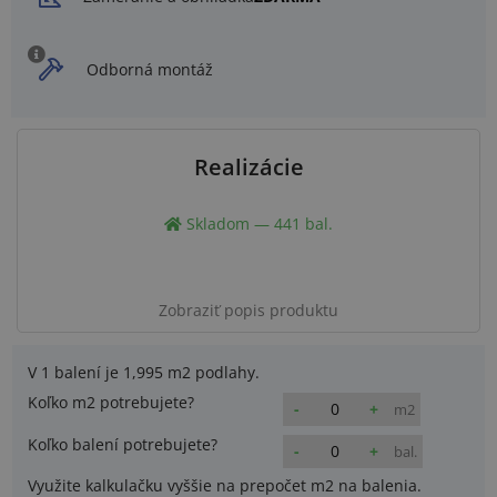
Odborná montáž
Realizácie
Skladom — 441 bal.
Zobraziť popis produktu
V 1 balení je
1,995 m2
podlahy.
Koľko m2 potrebujete?
-
+
m2
Koľko balení potrebujete?
-
+
bal.
Využite kalkulačku vyššie na prepočet m2 na balenia.