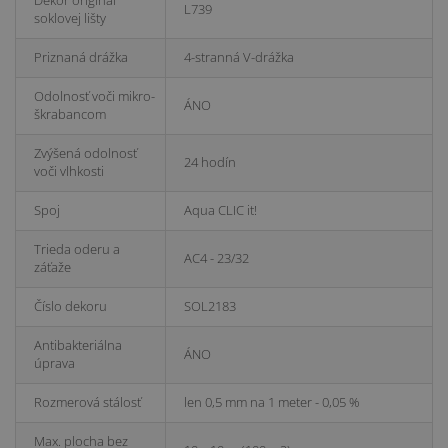
L739
soklovej lišty
Priznaná drážka
4-stranná V-drážka
Odolnosť voči mikro-
ÁNO
škrabancom
Zvýšená odolnosť
24 hodín
voči vlhkosti
Spoj
Aqua CLIC it!
Trieda oderu a
AC4 - 23/32
záťaže
Číslo dekoru
SOL2183
Antibakteriálna
ÁNO
úprava
Rozmerová stálosť
len 0,5 mm na 1 meter - 0,05 %
Max. plocha bez