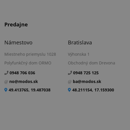
Predajne
Námestovo
Bratislava
Miestneho priemyslu 1028
Výhonska 1
Polyfunkčný dom ORMO
Obchodný dom Drevona
0948 706 036
0948 725 125
no@modos.sk
ba@modos.sk
49.413765, 19.487038
48.211154, 17.159300