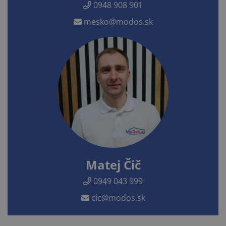
0948 908 901
mesko@modos.sk
Matej Čič
0949 043 999
cic@modos.sk