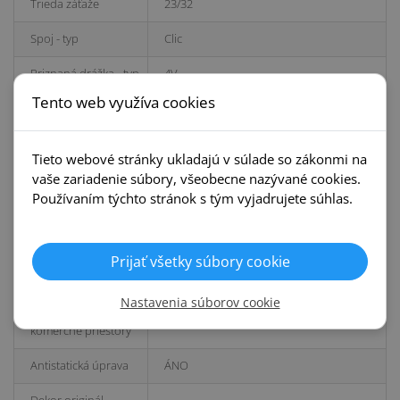
Trieda záťaže
23/32
Spoj - typ
Clic
Priznaná drážka - typ
4V
Tento web využíva cookies
Farebný odtieň
Stredný
Povrchová úprava -
Overlay
Tieto webové stránky ukladajú v súlade so zákonmi na
typ
vaše zariadenie súbory, všeobecne nazývané cookies.
Dekor/drevina
Dub
Používaním týchto stránok s tým vyjadrujete súhlas.
Odporúčaná
podložky EGGER Silenzio
podložka
Prijať všetky súbory cookie
Nosič - materiál
HDF+
Nastavenia súborov cookie
Garancia pre
5 rokov
komerčné priestory
Antistatická úprava
ÁNO
Dekor originál