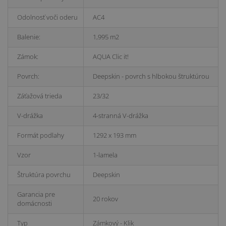
Odolnosť voči oderu
AC4
Balenie:
1,995 m2
Zámok:
AQUA Clic it!
Povrch:
Deepskin - povrch s hlbokou štruktúrou
Záťažová trieda
23/32
V-drážka
4-stranná V-drážka
Formát podlahy
1292 x 193 mm
Vzor
1-lamela
Štruktúra povrchu
Deepskin
Garancia pre
20 rokov
domácnosti
Typ
Zámkový - Klik