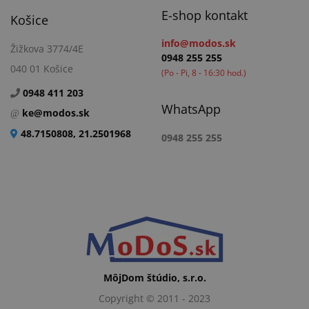
E-shop kontakt
Košice
info@modos.sk
Žižkova 3774/4E
0948 255 255
040 01 Košice
(Po - Pi, 8 - 16:30 hod.)
0948 411 203
WhatsApp
ke@modos.sk
48.7150808, 21.2501968
0948 255 255
MôjDom štúdio, s.r.o.
Copyright © 2011 - 2023