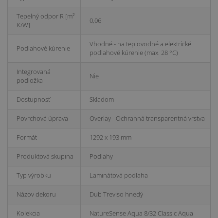
Tepelný odpor R [m²
0,06
K/W]
Vhodné - na teplovodné a elektrické
Podlahové kúrenie
podlahové kúrenie (max. 28 °C)
Integrovaná
Nie
podložka
Dostupnosť
Skladom
Povrchová úprava
Overlay - Ochranná transparentná vrstva
Formát
1292 x 193 mm
Produktová skupina
Podlahy
Typ výrobku
Laminátová podlaha
Názov dekoru
Dub Treviso hnedý
Kolekcia
NatureSense Aqua 8/32 Classic Aqua