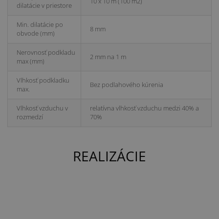
10 x 10 m (100 m2)
dilatácie v priestore
Min. dilatácie po
8 mm
obvode (mm)
Nerovnosť podkladu
2 mm na 1 m
max (mm)
Vlhkosť podkladku
Bez podlahového kúrenia
max.
Vlhkosť vzduchu v
relatívna vlhkosť vzduchu medzi 40% a
rozmedzí
70%
REALIZÁCIE