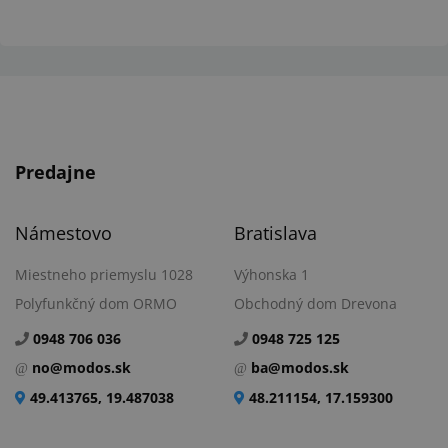
Predajne
Námestovo
Bratislava
Miestneho priemyslu 1028
Výhonska 1
Polyfunkčný dom ORMO
Obchodný dom Drevona
0948 706 036
0948 725 125
no@modos.sk
ba@modos.sk
49.413765, 19.487038
48.211154, 17.159300