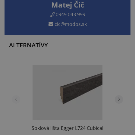
Matej Čič
0949 043 999
cic@modos.sk
ALTERNATÍVY
Soklová lišta Egger L724 Cubical