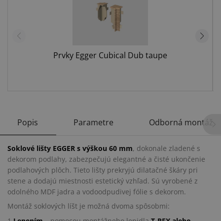
Prvky Egger Cubical Dub taupe
Popis
Parametre
Odborná montáž
Soklové lišty EGGER s výškou 60 mm
, dokonale zladené s
dekorom podlahy, zabezpečujú elegantné a čisté ukončenie
podlahových plôch. Tieto lišty prekryjú dilatačné škáry pri
stene a dodajú miestnosti estetický vzhľad. Sú vyrobené z
odolného MDF jadra a vodoodpudivej fólie s dekorom.
Montáž soklových líšt je možná dvoma spôsobmi:
1.
Lepením
– pomocou montážneho lepidla
T-REX alebo