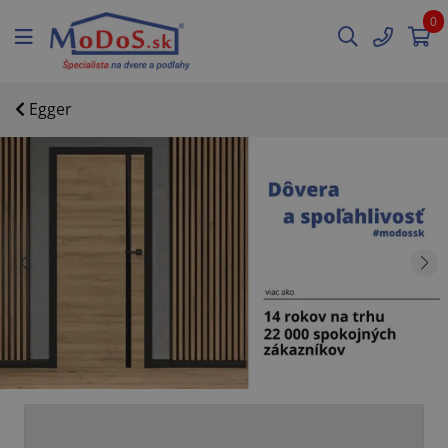
0
Egger