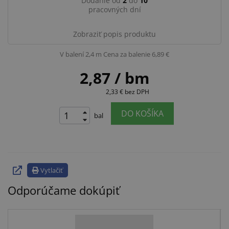
Dodanie od
2
do
10
pracovných dní
Zobraziť popis produktu
V balení 2,4 m
Cena za balenie 6,89 €
2,87
/ bm
2,33 €
bez DPH
DO KOŠÍKA
bal
Vytlačiť
Odporúčame dokúpiť