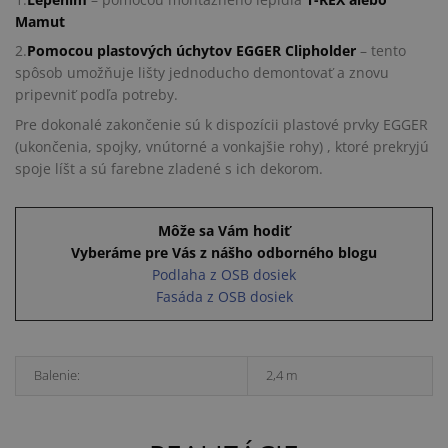
Mamut
2.
Pomocou plastových úchytov EGGER Clipholder
– tento
spôsob umožňuje lišty jednoducho demontovať a znovu
pripevniť podľa potreby.
Pre dokonalé zakončenie sú k dispozícii plastové prvky EGGER
(ukončenia, spojky, vnútorné a vonkajšie rohy) , ktoré prekryjú
spoje líšt a sú farebne zladené s ich dekorom.
Môže sa Vám hodiť
Vyberáme pre Vás z nášho odborného blogu
Podlaha z OSB dosiek
Fasáda z OSB dosiek
Balenie:
2,4 m