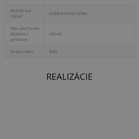
Rozmerová
0,05% (norma 0,25%)
stálosť
Max. plocha bez
dilatácie v
200 m2
priestore
Shape match
ÁNO
REALIZÁCIE