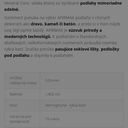
Mineral Core, vďaka ktorej sú vyrábané
podlahy mimoriadne
odolné.
Sortiment ponúka na výber AFIRMAX podlahy v rôznych
dekoroch ako
drevo, kameň či betón
, a preto si v ňom nájde
svoj štýl úplne každý. AFIRMAX je
súzvuk prírody a
moderných technológií.
K podlahám v štandardných,
dlažbových, veľkoformátových rozmeroch pribudla novinka
rybia kosť. Značka ponúka
pasujúce soklové lišty, podložky
pod podlahu
a doplnky k podlahám.
Hrúbka
0,55 mm
nášľapnej vrstvy
Balenie:
1,402 m2
Vzor
Herringbone - rybia kosť
Garancia pre
15 rokov
domácnosti