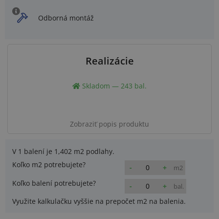
Odborná montáž
Realizácie
Skladom — 243 bal.
Zobraziť popis produktu
V 1 balení je
1,402 m2
podlahy.
Koľko m2 potrebujete?
-
+
m2
Koľko balení potrebujete?
-
+
bal.
Využite kalkulačku vyššie na prepočet m2 na balenia.