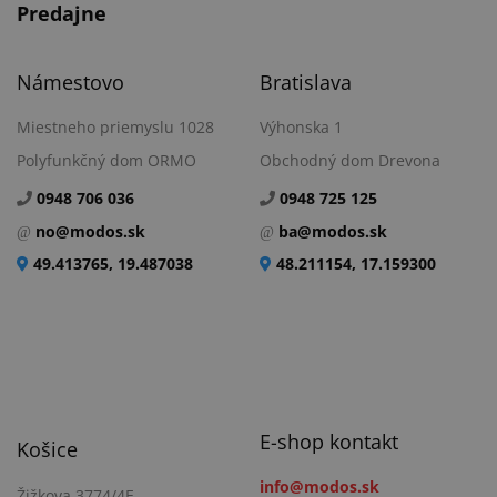
Predajne
Námestovo
Bratislava
Miestneho priemyslu 1028
Výhonska 1
Polyfunkčný dom ORMO
Obchodný dom Drevona
0948 706 036
0948 725 125
no@modos.sk
ba@modos.sk
49.413765, 19.487038
48.211154, 17.159300
E-shop kontakt
Košice
info@modos.sk
Žižkova 3774/4E