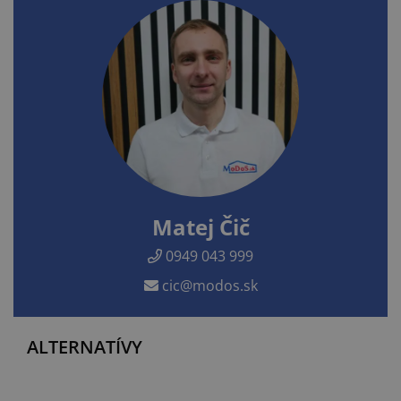
Matej Čič
0949 043 999
cic@modos.sk
ALTERNATÍVY