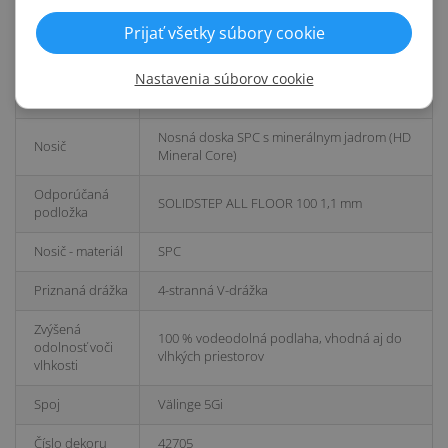
Priznaná drážka
4V
- typ
Prijať všetky súbory cookie
Farebný odtieň
Stredný
Nastavenia súborov cookie
Dekor/drevina
Dub
Nosná doska SPC s minerálnym jadrom (HD
Nosič
Mineral Core)
Odporúčaná
SOLIDSTEP ALL FLOOR 100 1,1 mm
podložka
Nosič - materiál
SPC
Priznaná drážka
4-stranná V-drážka
Zvýšená
100 % vodeodolná podlaha, vhodná aj do
odolnosť voči
vlhkých priestorov
vlhkosti
Spoj
Välinge 5Gi
Číslo dekoru
42705