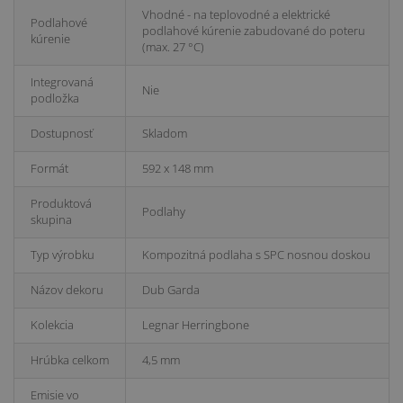
Vhodné - na teplovodné a elektrické
Podlahové
podlahové kúrenie zabudované do poteru
kúrenie
(max. 27 °C)
Integrovaná
Nie
podložka
Dostupnosť
Skladom
Formát
592 x 148 mm
Produktová
Podlahy
skupina
Typ výrobku
Kompozitná podlaha s SPC nosnou doskou
Názov dekoru
Dub Garda
Kolekcia
Legnar Herringbone
Hrúbka celkom
4,5 mm
Emisie vo