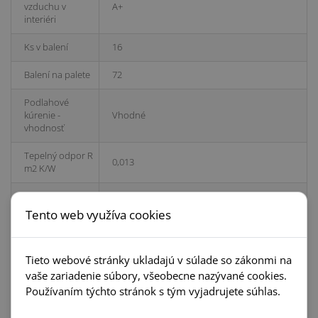
vzduchu v
A+
interiéri
Ks v balení
16
Balení na palete
72
Podlahové
kúrenie -
Vhodné
vhodnosť
Tepelný odpor R
0,013
m2 K/W
Montáž
Plávajúca pokládka alebo Celoplošné lepenie
Tento web využíva cookies
Protišmykový
DS/R9
povrch
Tieto webové stránky ukladajú v súlade so zákonmi na
Trieda záťaže
23/33/42
vaše zariadenie súbory, všeobecne nazývané cookies.
Používaním týchto stránok s tým vyjadrujete súhlas.
Spoj - typ
Clic