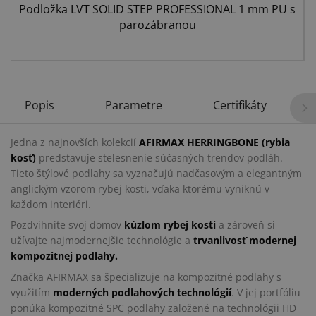
Podložka LVT SOLID STEP PROFESSIONAL 1 mm PU s
parozábranou
Popis
Parametre
Certifikáty
Jedna z najnovších kolekcií
AFIRMAX HERRINGBONE (rybia
kosť)
predstavuje stelesnenie súčasných trendov podláh.
Tieto štýlové podlahy sa vyznačujú nadčasovým a elegantným
anglickým vzorom rybej kosti, vďaka ktorému vyniknú v
každom interiéri.
Pozdvihnite svoj domov
kúzlom rybej kosti
a zároveň si
užívajte najmodernejšie technológie a
trvanlivosť modernej
kompozitnej podlahy.
Značka AFIRMAX sa špecializuje na kompozitné podlahy s
využitím
moderných podlahových technológií
. V jej portfóliu
ponúka kompozitné SPC podlahy založené na technológii HD