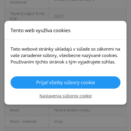
vhodnosť
Tepelný odpor R m2
0,012
K/W
Tento web využíva cookies
Montáž
Celoplošné lepenie
Protišmykový povrch
DS/R10
Tieto webové stránky ukladajú v súlade so zákonmi na
Trieda záťaže
33/42
vaše zariadenie súbory, všeobecne nazývané cookies.
Používaním týchto stránok s tým vyjadrujete súhlas.
Spoj - typ
NIE
Priznaná drážka - typ
4V
Prijať všetky súbory cookie
Farebný odtieň
Tmavý
Nastavenia súborov cookie
Dekor/drevina
Dub
Nosič
Nosná doska z vinylu
Nosič - materiál
Vinyl