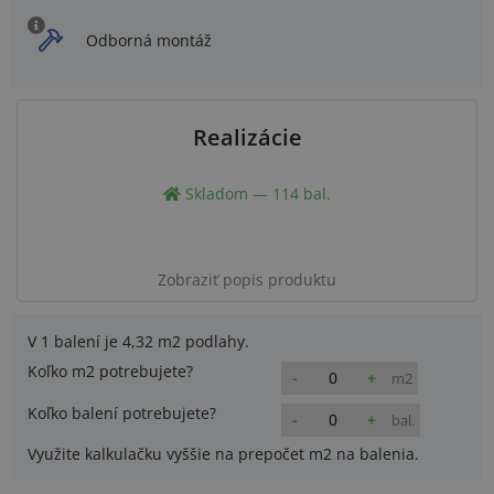
Odborná montáž
Realizácie
Skladom — 114 bal.
Zobraziť popis produktu
V 1 balení je
4,32 m2
podlahy.
Koľko m2 potrebujete?
-
+
m2
Koľko balení potrebujete?
-
+
bal.
Využite kalkulačku vyššie na prepočet m2 na balenia.