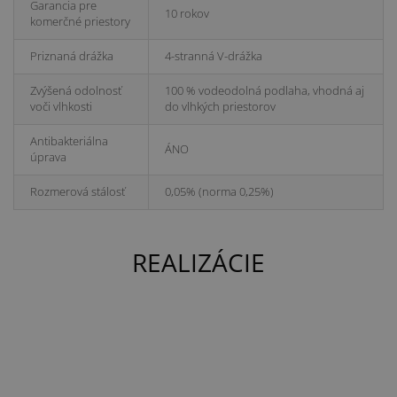
Garancia pre
10 rokov
komerčné priestory
Priznaná drážka
4-stranná V-drážka
Zvýšená odolnosť
100 % vodeodolná podlaha, vhodná aj
voči vlhkosti
do vlhkých priestorov
Antibakteriálna
ÁNO
úprava
Rozmerová stálosť
0,05% (norma 0,25%)
REALIZÁCIE