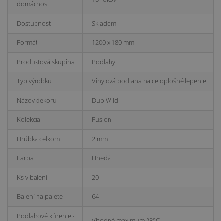
domácnosti
Dostupnosť
Skladom
Formát
1200 x 180 mm
Produktová skupina
Podlahy
Typ výrobku
Vinylová podlaha na celoplošné lepenie
Názov dekoru
Dub Wild
Kolekcia
Fusion
Hrúbka celkom
2 mm
Farba
Hnedá
Ks v balení
20
Balení na palete
64
Podlahové kúrenie -
Vhodné maximum 28°C