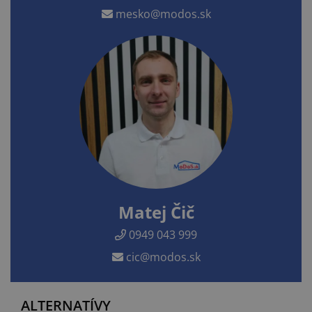
mesko@modos.sk
Matej Čič
0949 043 999
cic@modos.sk
ALTERNATÍVY