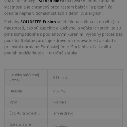
Vďaka technológii
SILVER block
má povrch antibakteriálne
vlastnosti a je chránený pred rastom baktérií a plesní, čo
oceníte najmä v domácnostiach s deťmi či alergikmi.
Podlahy
SOLIDSTEP Fusion
sú ideálnou voľbou aj do vlhkých
miestností, ako sú kúpeľne a kuchyne, a vďaka ich stabilite sú
plne kompatibilné s podlahovým kúrením. Výrobný proces bez
použitia ftalátov zaručuje zdravotnú nezávadnosť a súlad s
prísnymi normami Európskej únie. Spoľahlivosť a kvalitu
podláh podčiarkuje aj 10-ročná záruka.
Hrúbka nášľapnej
0,55 mm
vrstvy
Balenie:
4,32 m2
Vzor
1-lamela
Štruktúra povrchu
Jemné drevo
Garancia pre
10 rokov