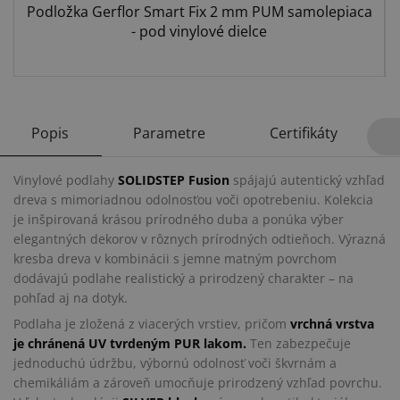
Podložka Gerflor Smart Fix 2 mm PUM samolepiaca
- pod vinylové dielce
Popis
Parametre
Certifikáty
Vinylové podlahy
SOLIDSTEP Fusion
spájajú autentický vzhľad
dreva s mimoriadnou odolnosťou voči opotrebeniu. Kolekcia
je inšpirovaná krásou prírodného duba a ponúka výber
elegantných dekorov v rôznych prírodných odtieňoch. Výrazná
kresba dreva v kombinácii s jemne matným povrchom
dodávajú podlahe realistický a prirodzený charakter – na
pohľad aj na dotyk.
Podlaha je zložená z viacerých vrstiev, pričom
vrchná vrstva
je chránená UV tvrdeným PUR lakom.
Ten zabezpečuje
jednoduchú údržbu, výbornú odolnosť voči škvrnám a
chemikáliám a zároveň umocňuje prirodzený vzhľad povrchu.