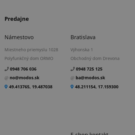
Predajne
Námestovo
Bratislava
Miestneho priemyslu 1028
Výhonska 1
Polyfunkčný dom ORMO
Obchodný dom Drevona
0948 706 036
0948 725 125
no@modos.sk
ba@modos.sk
49.413765, 19.487038
48.211154, 17.159300
E-shop kontakt