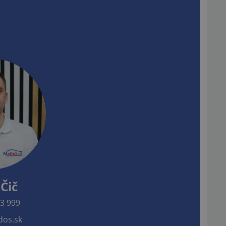
Čič
3 999
os.sk