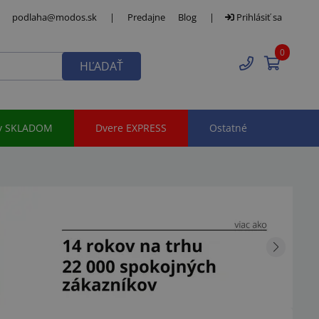
podlaha@modos.sk
|
Predajne
Blog
|
Prihlásiť sa
0
HĽADAŤ
y SKLADOM
Dvere EXPRESS
Ostatné