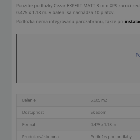
Použitie podložky Cezar EXPERT MATT 3 mm XPS zaručí red
0,475 x 1,18 m. V balení sa nachádza 10 plátov.
Podložka nemá integrovanú parozábranu, takže pri
inštal
Po
Balenie:
5,605 m2
Dostupnosť
Skladom
Formát
0,475 x 1,18 m
Produktová skupina
Podložky pod podlahy