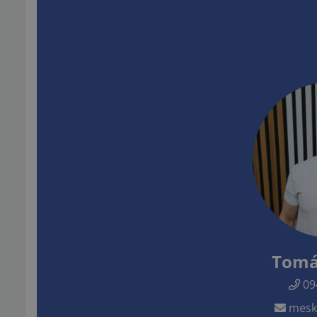
Tomá
09
mesk