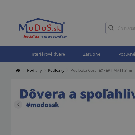
Interiérové dvere
Zárubne
Posuvné
Podlahy
Podložky
Podložka Cezar EXPERT MATT 3 mm