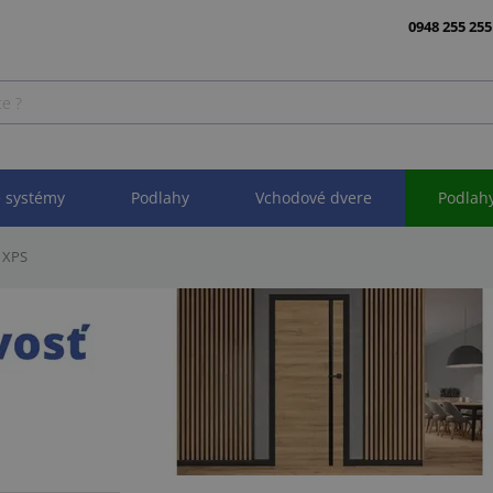
0948 255 255
 systémy
Podlahy
Vchodové dvere
Podlah
 XPS