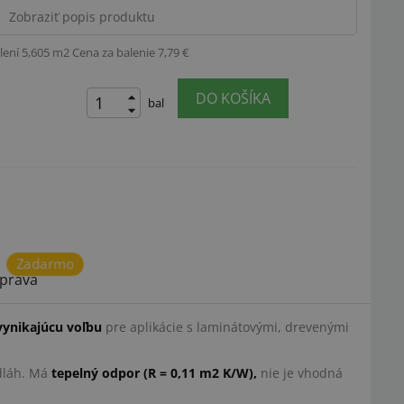
Zobraziť popis produktu
lení 5,605 m2
Cena za balenie 7,79 €
DO KOŠÍKA
bal
Zadarmo
prava
vynikajúcu voľbu
pre aplikácie s laminátovými, drevenými
odláh. Má
tepelný odpor (R = 0,11 m2 K/W),
nie je vhodná