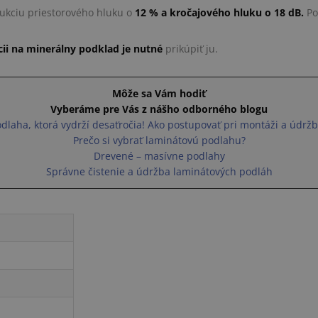
ukciu priestorového hluku o
12 % a kročajového hluku o 18 dB.
Po
ácii na minerálny podklad je nutné
prikúpiť ju.
Môže sa Vám hodiť
Vyberáme pre Vás z nášho odborného blogu
dlaha, ktorá vydrží desaťročia! Ako postupovať pri montáži a údrž
Prečo si vybrať laminátovú podlahu?
Drevené – masívne podlahy
Správne čistenie a údržba laminátových podláh