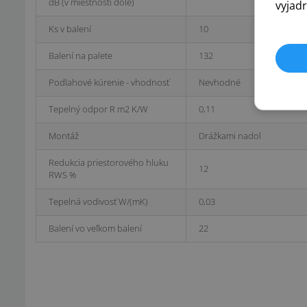
dB (v miestnosti dole)
vyjadr
Ks v balení
10
Balení na palete
132
Podlahové kúrenie - vhodnosť
Nevhodné
Tepelný odpor R m2 K/W
0,11
Montáž
Drážkami nadol
Redukcia priestorového hluku
12
RWS %
Tepelná vodivosť W/(mK)
0,03
Balení vo veľkom balení
22