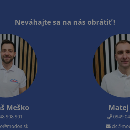
Neváhajte sa na nás obrátiť !
š Meško
Matej 
48 908 901
0949 04
o@modos.sk
cic@mod