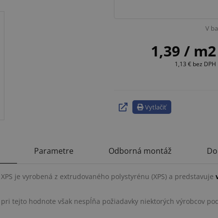
V ba
1,39
/ m2
1,13 €
bez DPH
Vytlačiť
Parametre
Odborná montáž
Do
PS je vyrobená z extrudovaného polystyrénu (XPS) a predstavuje
, pri tejto hodnote však nespĺňa požiadavky niektorých výrobcov p