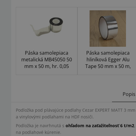
Páska samolepiaca
Páska samolepiaca
metalická MB45050 50
hliníková Egger Alu
mm x 50 m, hr. 0,05
Tape 50 mm x 50 m,
mm strieborná
strieborná
Popis
Podložka pod plávajúce podlahy Cezar EXPERT MATT 3 mm X
a vinylovými podlahami na HDF nosiči.
Podložka je navrhnutá s
ohľadom na zaťažiteľnosť 6 t/m2
na podlahové kúrenie.