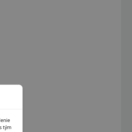
denie
s tým