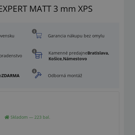
 EXPERT MATT 3 mm XPS
ovensku
Garancia nákupu bez omylu
Kamenné predajne
Bratislava,
oradenstvo
Košice,
Námestovo
a
ZDARMA
Odborná montáž
Ilustračný obrázok
Skladom — 223 bal.