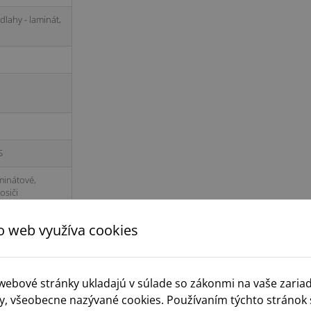
lahy - laminát,
S
minátové,
osiči
o web využíva cookies
 webové stránky ukladajú v súlade so zákonmi na vaše zaria
y, všeobecne nazývané cookies. Používaním týchto stránok 