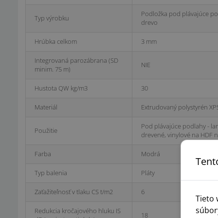
Podložka pod plávajúce pod
Typ výrobku
drevo
Hrúbka celkom
3 mm
Integrovaná parozábrana (SD
NIE
minim. 75 m)
Hustota QW kg/m3
30
Materiál
Extrudovaný polystyrén XP
Pod plávajúce podlahy - la
Použitie
drevené, vinylové na HDF n
Farba
Modrá
Tent
Typ balenia
Pláty
Zaťažiteľnosť v tlaku CS t/m2
6
Tieto
súbor
Redukcia kročajového hluku IS
18