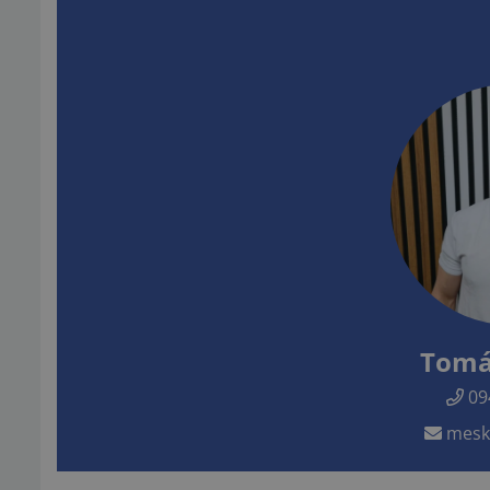
Tomá
09
mesk