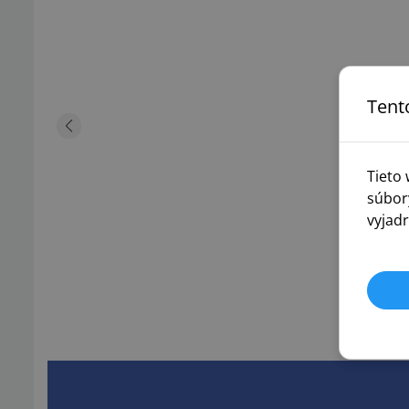
Tent
Tieto
súbor
vyjadr