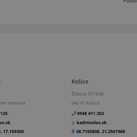
Podlo
a
Košice
Žižkova 3774/4E
dom Drevona
040 01 Košice
 125
0948 411 203
s.sk
ke@modos.sk
, 17.159300
48.7150808, 21.2501968