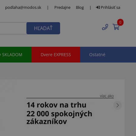
podlaha@modos.sk
|
Predajne
Blog
|
Prihlásiť sa
0
HĽADAŤ
y SKLADOM
Dvere EXPRESS
Ostatné