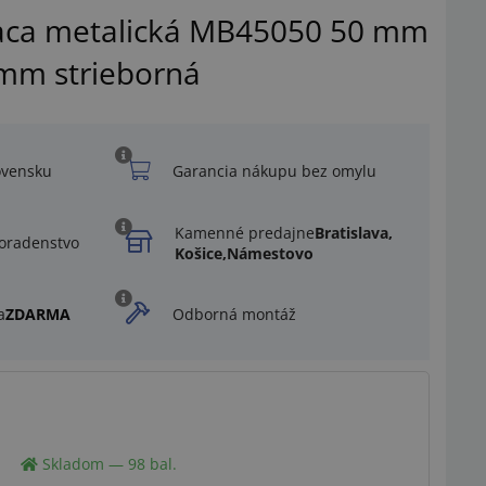
aca metalická MB45050 50 mm
 mm strieborná
ovensku
Garancia nákupu bez omylu
Kamenné predajne
Bratislava,
oradenstvo
Košice,
Námestovo
a
ZDARMA
Odborná montáž
Ilustračný obrázok
Skladom — 98 bal.