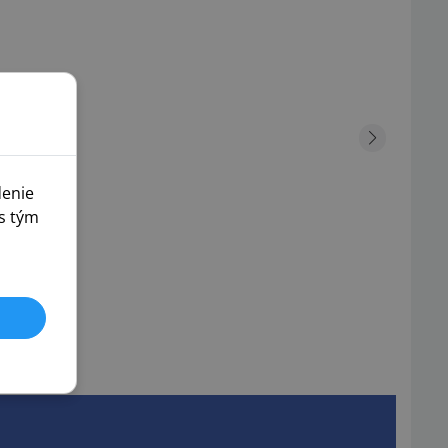
denie
s tým