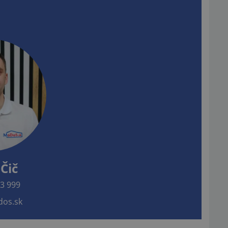
Čič
3 999
os.sk