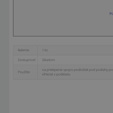
Po
Balenie:
1 ks
Dostupnosť
Skladom
na prelepenie spojov podložiek pod podlahy pro
Použitie
vlhkosti z podkladu