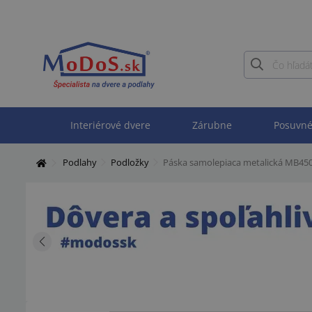
Interiérové dvere
Zárubne
Posuvné
Podlahy
Podložky
Páska samolepiaca metalická MB450