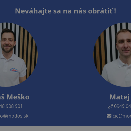
Neváhajte sa na nás obrátiť !
š Meško
Matej 
48 908 901
0949 04
o@modos.sk
cic@mod