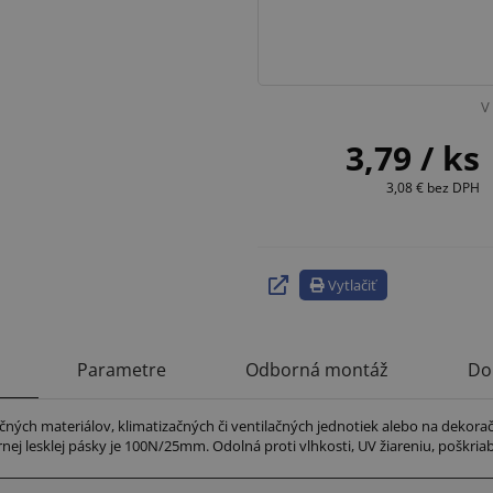
V 
3,79
/ ks
3,08 €
bez DPH
Vytlačiť
Parametre
Odborná montáž
Do
čných materiálov, klimatizačných či ventilačných jednotiek alebo na dekora
nej lesklej pásky je 100N/25mm. Odolná proti vlhkosti, UV žiareniu, poškria