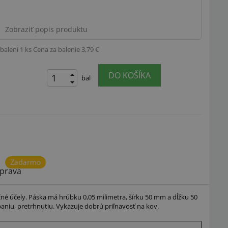
Zobraziť popis produktu
balení 1 ks
Cena za balenie 3,79 €
DO KOŠÍKA
bal
Zadarmo
prava
čné účely. Páska má hrúbku 0,05 milimetra, šírku 50 mm a dĺžku 50
baniu, pretrhnutiu. Vykazuje dobrú priľnavosť na kov.