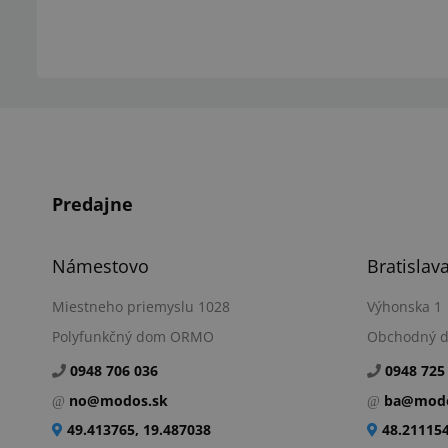
Predajne
Námestovo
Bratislav
Miestneho priemyslu 1028
Výhonska 1
Polyfunkčný dom ORMO
Obchodný 
0948 706 036
0948 725
no@modos.sk
ba@modo
49.413765, 19.487038
48.211154