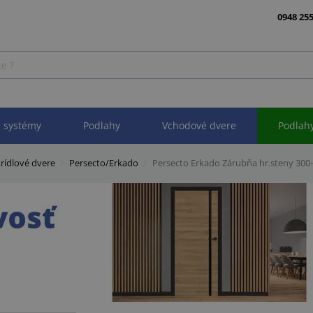
0948 255
 systémy
Podlahy
Vchodové dvere
Podlah
rídlové dvere
Persecto/Erkado
Persecto Erkado Zárubňa hr.steny 30