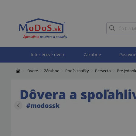
Interiérové dvere
Zárubne
Posuvné
Dvere
Zárubne
Podľa značky
Persecto
Pre jednok