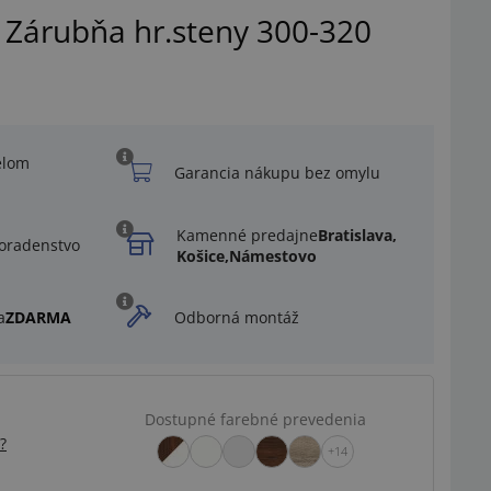
 Zárubňa hr.steny 300-320
elom
Garancia nákupu bez omylu
Kamenné predajne
Bratislava,
oradenstvo
Košice,
Námestovo
a
ZDARMA
Odborná montáž
Dostupné farebné prevedenia
Ilustračný obrázok
?
+14