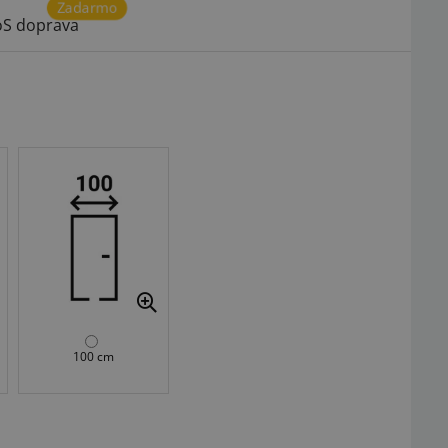
Zadarmo
S doprava
100 cm