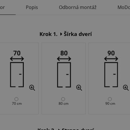
tor
Popis
Odborná montáž
MoDo
Krok 1.
Šírka dverí
70 cm
80 cm
90 cm