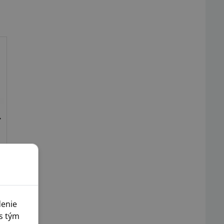
denie
s tým