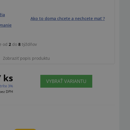
žia
Ako to doma chcete a nechcete mať ?
vnanie
e od
2
do
8
týždňov
Zobraziť popis produktu
/ ks
VYBRAŤ VARIANTU
tríte 3%
bez DPH