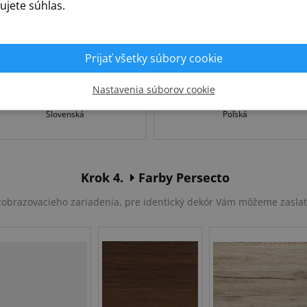
ujete súhlas.
Prijať všetky súbory cookie
Nastavenia súborov cookie
Slovenská
Poľská
Krok 4.
Farby Persecto
u zobrazovacieho zariadenia, pre identický dekór Vám môžeme zasla