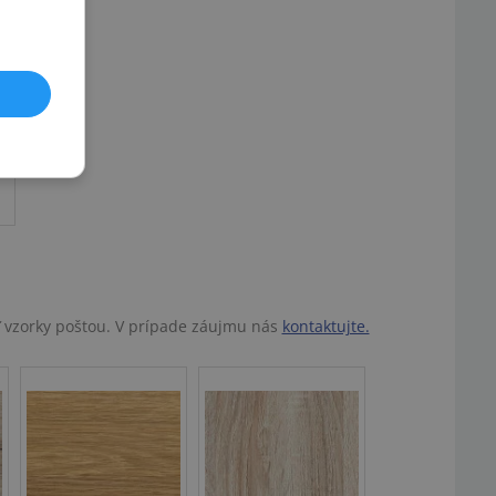
ť vzorky poštou. V prípade záujmu nás
kontaktujte.