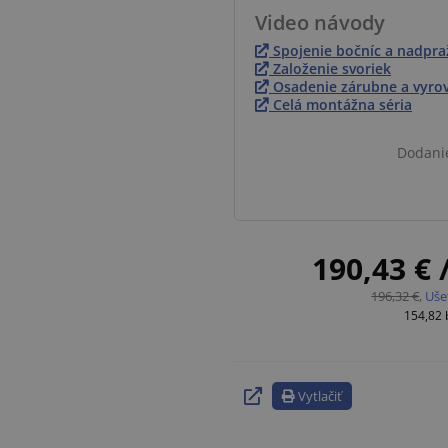
Video návody
Spojenie bočníc a nadpra
Založenie svoriek
Osadenie zárubne a vyro
Celá montážna séria
Dodani
190,43 €
196,32 €
,
Uše
154,82
Vytlačiť