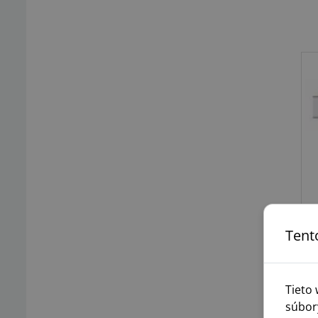
Tent
Tieto
súbor