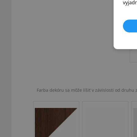
vyjadr
Farba dekóru sa môže líšiť v závislosti od druh