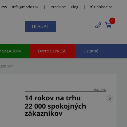
 255
info@modos.sk
|
Predajne
Blog
|
Prihlásiť sa
0
HĽADAŤ
y SKLADOM
Dvere EXPRESS
Ostatné
0-320 mm