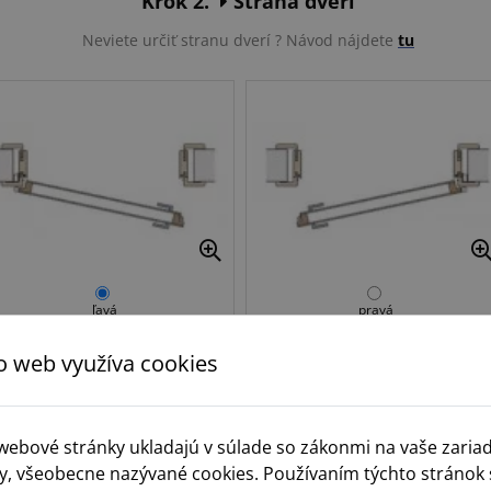
Krok 2.
Strana dverí
Neviete určiť stranu dverí ? Návod nájdete
tu
ľavá
pravá
o web využíva cookies
Krok 3.
Norma
 webové stránky ukladajú v súlade so zákonmi na vaše zaria
y, všeobecne nazývané cookies. Používaním týchto stránok 