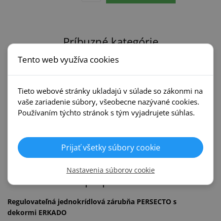
Príbuzné kategórie
Tento web využíva cookies
Interiérové dvere
Zárubne
Erkado
Erkado
Tieto webové stránky ukladajú v súlade so zákonmi na
vaše zariadenie súbory, všeobecne nazývané cookies.
Používaním týchto stránok s tým vyjadrujete súhlas.
Posuvné systémy
Kľučky
Erkado
Prijať všetky súbory cookie
Nastavenia súborov cookie
Popis produktu
Regulovateľná jednokrídlová zárubňa PERSECTO s
dekormi ERKADO