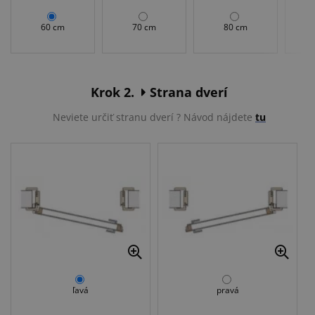
60 cm
70 cm
80 cm
Krok 2.
Strana dverí
Neviete určiť stranu dverí ? Návod nájdete
tu
ľavá
pravá