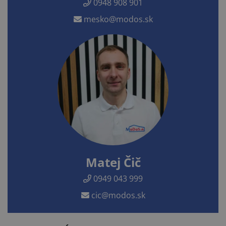
0948 908 901
mesko@modos.sk
Matej Čič
0949 043 999
cic@modos.sk