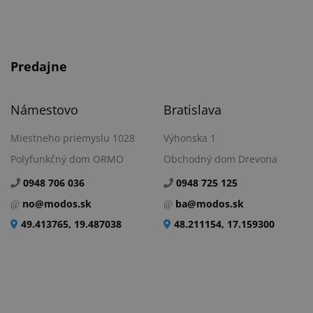
Predajne
Námestovo
Bratislava
Miestneho priemyslu 1028
Výhonska 1
Polyfunkčný dom ORMO
Obchodný dom Drevona
0948 706 036
0948 725 125
no@modos.sk
ba@modos.sk
49.413765, 19.487038
48.211154, 17.159300