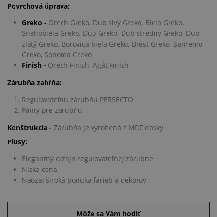
Povrchová úprava:
Greko -
Orech Greko, Dub sivý Greko, Biela Greko,
Snehobiela Greko, Dub Greko, Dub stredný Greko, Dub
zlatý Greko, Borovica biela Greko, Brest Greko, Sanremo
Greko, Sonoma Greko
Finish -
Orech Finish, Agát Finish
Zárubňa zahŕňa:
Regulovateľnú zárubňu PERSECTO
Pánty pre zárubňu
Konštrukcia
- Zárubňa je vyrobená z MDF dosky
Plusy:
Elegantný dizajn regulovateľnej zárubne
Nízka cena
Naozaj široká ponuka farieb a dekorov
Môže sa Vám hodiť