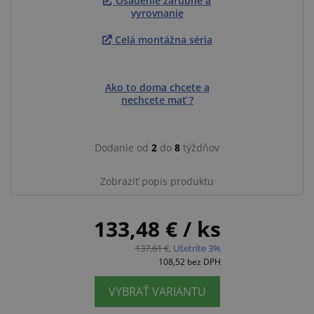
Osadenie zárubne a
vyrovnanie
Celá montážna séria
Ako to doma chcete a
nechcete mať ?
Dodanie od
2
do
8
týždňov
Zobraziť popis produktu
133,48 €
/ ks
137,61 €
,
Ušetríte 3%
108,52
bez DPH
VYBRAŤ VARIANTU