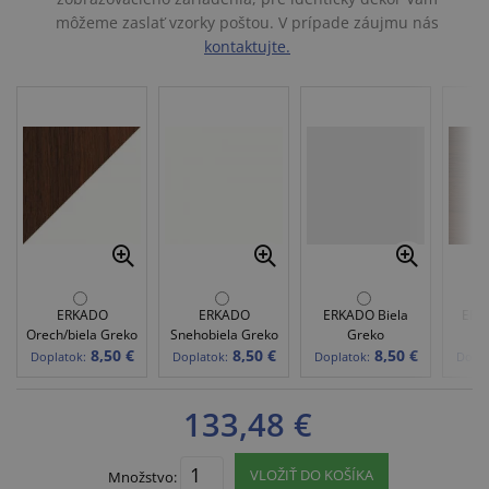
môžeme zaslať vzorky poštou. V prípade záujmu nás
kontaktujte.
ERKADO
ERKADO
ERKADO Biela
ERK
Orech/biela Greko
Snehobiela Greko
Greko
8,50 €
8,50 €
8,50 €
Doplatok:
Doplatok:
Doplatok:
Dopla
133,48 €
VLOŽIŤ DO KOŠÍKA
Množstvo: