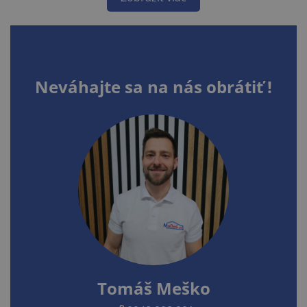
Neváhajte sa na nás obrátiť !
Tomáš Meško