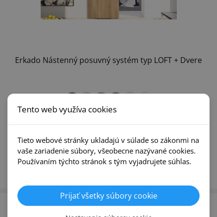
Erkado Nástenný posuvný systém typ LOFT + Dvere
+20
Tento web využíva cookies
Tieto webové stránky ukladajú v súlade so zákonmi na
451,10 €
vaše zariadenie súbory, všeobecne nazývané cookies.
/ ks
Používaním týchto stránok s tým vyjadrujete súhlas.
DETAIL PRODUKTU
Prijať všetky súbory cookie