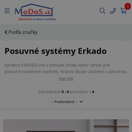
0
Podľa značky
Posuvné systémy Erkado
Výrobca ERKADO má v ponuke široký výber farieb pre
posuvné nástenné systémy. Krásny dizajn zladený s výbornou
cenou je určite výbornou voľbou pre každého zákazníka. Ak
Viac info
chcete voliť rovnaké farby posuvných dverí a posuvného
systému, odporúčame ich zvoliť od tohoto výrobcu.
Zobrazených
0 - 4
produktov z
4