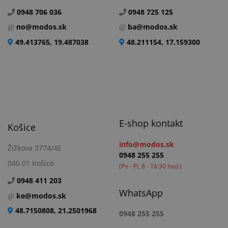
0948 706 036
0948 725 125
no@modos.sk
ba@modos.sk
49.413765, 19.487038
48.211154, 17.159300
E-shop kontakt
Košice
info@modos.sk
Žižkova 3774/4E
0948 255 255
040 01 Košice
(Po - Pi, 8 - 16:30 hod.)
0948 411 203
WhatsApp
ke@modos.sk
48.7150808, 21.2501968
0948 255 255