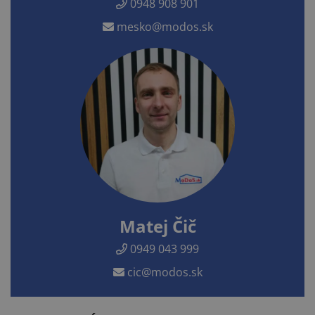
0948 908 901
mesko@modos.sk
Matej Čič
0949 043 999
cic@modos.sk