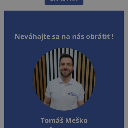
Neváhajte sa na nás obrátiť !
Tomáš Meško