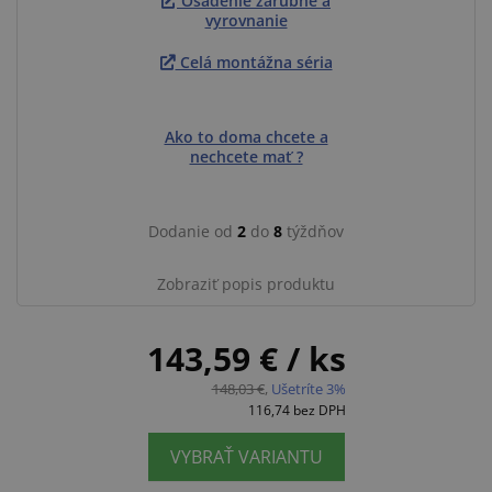
Osadenie zárubne a
vyrovnanie
Celá montážna séria
Ako to doma chcete a
nechcete mať ?
Dodanie od
2
do
8
týždňov
Zobraziť popis produktu
143,59 €
/ ks
148,03 €
,
Ušetríte 3%
116,74
bez DPH
VYBRAŤ VARIANTU