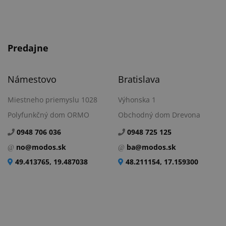
Predajne
Námestovo
Bratislava
Miestneho priemyslu 1028
Výhonska 1
Polyfunkčný dom ORMO
Obchodný dom Drevona
0948 706 036
0948 725 125
no@modos.sk
ba@modos.sk
49.413765, 19.487038
48.211154, 17.159300