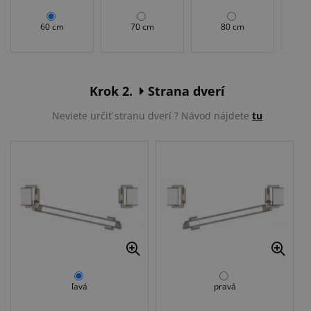
60 cm
70 cm
80 cm
Krok 2.
Strana dverí
Neviete určiť stranu dverí ? Návod nájdete
tu
ľavá
pravá