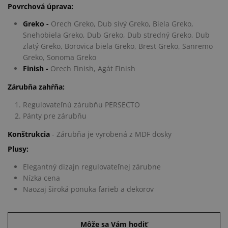
Povrchová úprava:
Greko -
Orech Greko, Dub sivý Greko, Biela Greko,
Snehobiela Greko, Dub Greko, Dub stredný Greko, Dub
zlatý Greko, Borovica biela Greko, Brest Greko, Sanremo
Greko, Sonoma Greko
Finish -
Orech Finish, Agát Finish
Zárubňa zahŕňa:
Regulovateľnú zárubňu PERSECTO
Pánty pre zárubňu
Konštrukcia
- Zárubňa je vyrobená z MDF dosky
Plusy:
Elegantný dizajn regulovateľnej zárubne
Nízka cena
Naozaj široká ponuka farieb a dekorov
Môže sa Vám hodiť