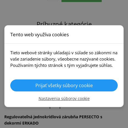
Príbuzné kategórie
Tento web využíva cookies
Interiérové dvere
Zárubne
Erkado
Erkado
Tieto webové stránky ukladajú v súlade so zákonmi na
vaše zariadenie súbory, všeobecne nazývané cookies.
Používaním týchto stránok s tým vyjadrujete súhlas.
Posuvné systémy
Kľučky
Erkado
Prijať všetky súbory cookie
Nastavenia súborov cookie
Popis produktu
Regulovateľná jednokrídlová zárubňa PERSECTO s
dekormi ERKADO