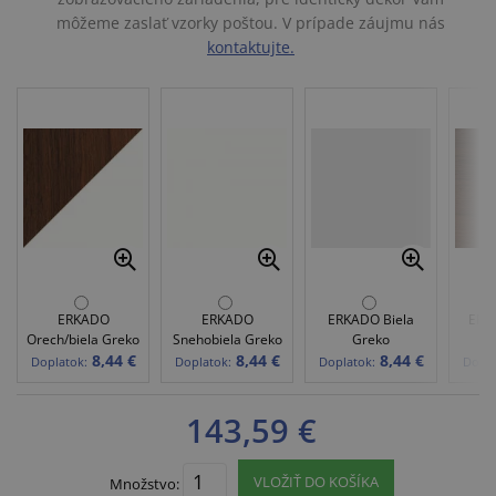
môžeme zaslať vzorky poštou. V prípade záujmu nás
kontaktujte.
ERKADO
ERKADO
ERKADO Biela
ERK
Orech/biela Greko
Snehobiela Greko
Greko
8,44 €
8,44 €
8,44 €
Doplatok:
Doplatok:
Doplatok:
Dopla
143,59 €
VLOŽIŤ DO KOŠÍKA
Množstvo: