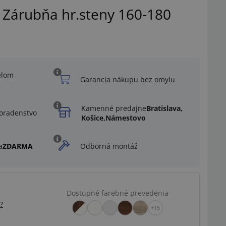
 Zárubňa hr.steny 160-180
elom
Garancia nákupu bez omylu
Kamenné predajne
Bratislava,
oradenstvo
Košice,
Námestovo
a
ZDARMA
Odborná montáž
Dostupné farebné prevedenia
Ilustračný obrázok
?
+15