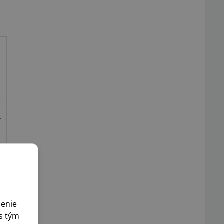
denie
s tým