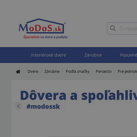
Interiérové dvere
Zárubne
Posuvné
Dvere
Zárubne
Podľa značky
Persecto
Pre jednok