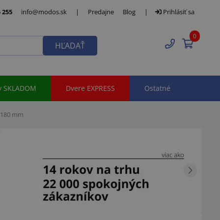
 255
info@modos.sk
|
Predajne
Blog
|
Prihlásiť sa
0
HĽADAŤ
y SKLADOM
Dvere EXPRESS
Ostatné
0-180 mm