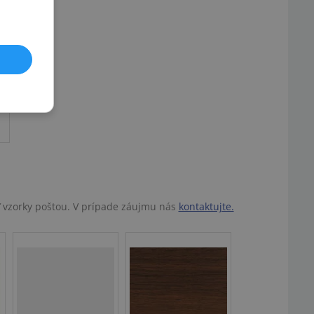
ť vzorky poštou. V prípade záujmu nás
kontaktujte.