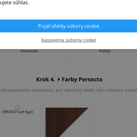
ujete súhlas.
Prijať všetky súbory cookie
Nastavenia súborov cookie
Slovenská
Poľská
Krok 4.
Farby Persecto
u zobrazovacieho zariadenia, pre identický dekór Vám môžeme zasla
ERKADO Soft Agát