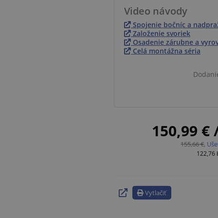
Video návody
Spojenie bočníc a nadpra
Založenie svoriek
Osadenie zárubne a vyro
Celá montážna séria
Dodani
150,99 €
155,66 €
,
Uše
122,76
Vytlačiť