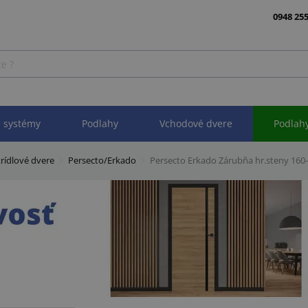
0948 255
 systémy
Podlahy
Vchodové dvere
Podlah
rídlové dvere
Persecto/Erkado
Persecto Erkado Zárubňa hr.steny 16