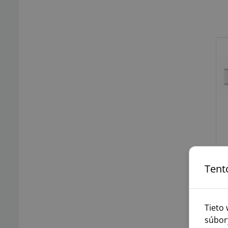
Tent
Tieto
súbor