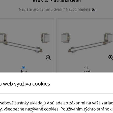
Krok 2.
Strana dverí
Neviete určiť stranu dverí ? Návod nájdete
tu
ľavá
pravá
o web využíva cookies
Krok 3.
Norma
 webové stránky ukladajú v súlade so zákonmi na vaše zaria
y, všeobecne nazývané cookies. Používaním týchto stránok 