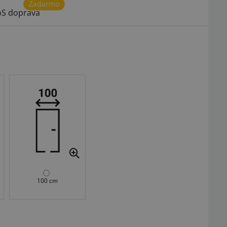
Zadarmo
S doprava
100 cm