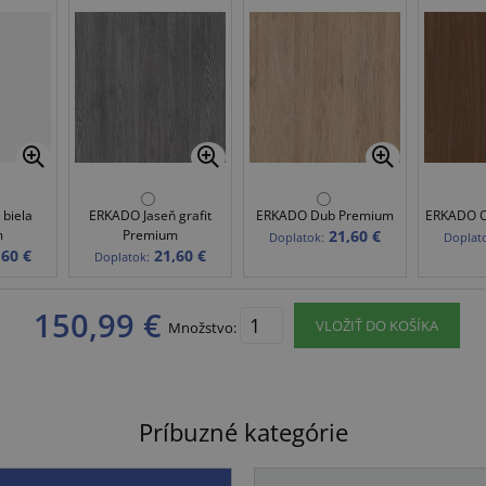
biela
ERKADO Jaseň grafit
ERKADO Dub Premium
ERKADO O
m
Premium
21,60 €
Doplatok:
Doplat
,60 €
21,60 €
Doplatok:
150,99 €
VLOŽIŤ DO KOŠÍKA
Množstvo:
Príbuzné kategórie