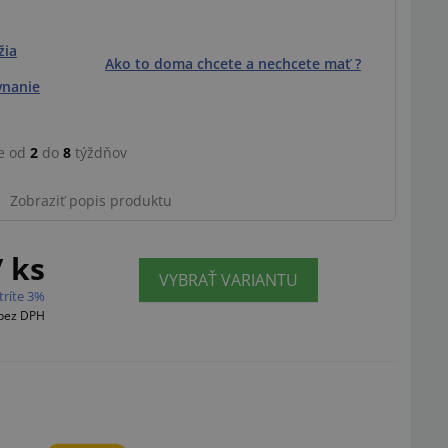
žia
Ako to doma chcete a nechcete mať ?
vnanie
e od
2
do
8
týždňov
Zobraziť popis produktu
/ ks
VYBRAŤ VARIANTU
tríte 3%
bez DPH