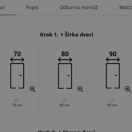
tor
Popis
Odborná montáž
MoDo
Krok 1.
Šírka dverí
70 cm
80 cm
90 cm