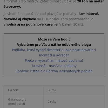
a formát 2 x 5 metrov. Zaťažiteľnosť v tlaku je
20 ton na meter
štvorcový.
Je vhodná na použitie pod plávajúce podlahy
- laminátové,
drevené aj vinylové
na HDF nosiči. Táto parozábrana je
vhodná aj na podlahové kúrenie
. V balení 30 m2.
Môže sa Vám hodiť
Vyberáme pre Vás z nášho odborného blogu
Podlaha, ktorá vydrží desaťročia! Ako postupovať pri
montáži a údržbe?
Prečo si vybrať laminátovú podlahu?
Drevené – masívne podlahy
Správne čistenie a údržba laminátových podláh
Balenie:
30 m2
Garancia pre
2 roky
domácnosti