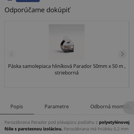
Odporúčame dokúpiť
Páska samolepiaca hliníková Parador 50mm x 50 m ,
strieborná
Popis
Parametre
Odborná montáž
Parozábrana Parador pod plávajúcu podlahu z
polyetylénovej
fólie s parotesnou izoláciou.
Parozábrana má hrúbku 0,2 mm