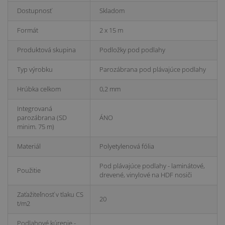
Dostupnosť
Skladom
Formát
2 x 15 m
Produktová skupina
Podložky pod podlahy
Typ výrobku
Parozábrana pod plávajúce podlahy
Hrúbka celkom
0,2 mm
Integrovaná
parozábrana (SD
ÁNO
minim. 75 m)
Materiál
Polyetylenová fólia
Pod plávajúce podlahy - laminátové,
Použitie
drevené, vinylové na HDF nosiči
Zaťažiteľnosť v tlaku CS
20
t/m2
Podlahové kúrenie -