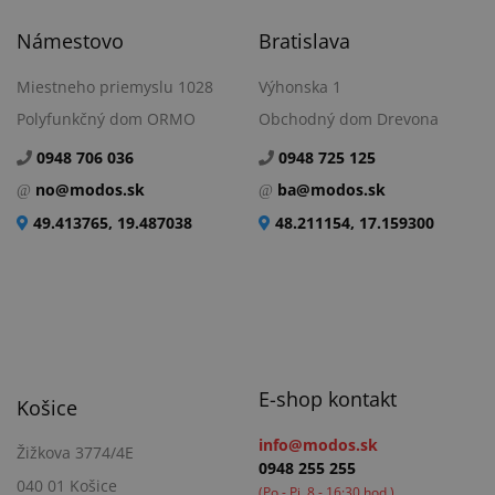
Námestovo
Bratislava
Miestneho priemyslu 1028
Výhonska 1
Polyfunkčný dom ORMO
Obchodný dom Drevona
0948 706 036
0948 725 125
no@modos.sk
ba@modos.sk
49.413765, 19.487038
48.211154, 17.159300
E-shop kontakt
Košice
info@modos.sk
Žižkova 3774/4E
0948 255 255
040 01 Košice
(Po - Pi, 8 - 16:30 hod.)