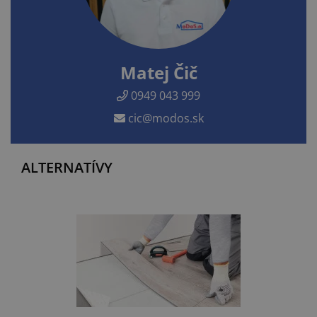
Matej Čič
0949 043 999
cic@modos.sk
ALTERNATÍVY