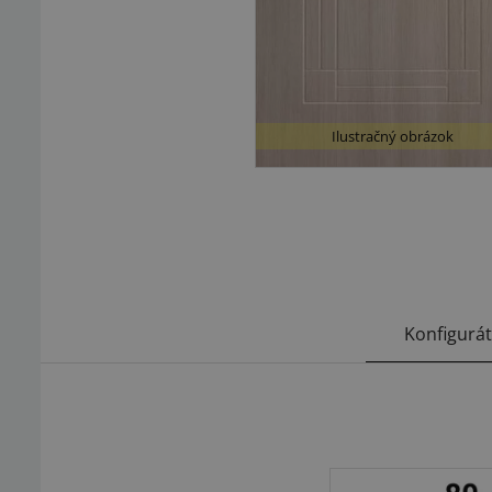
Ilustračný obrázok
Konfigurá