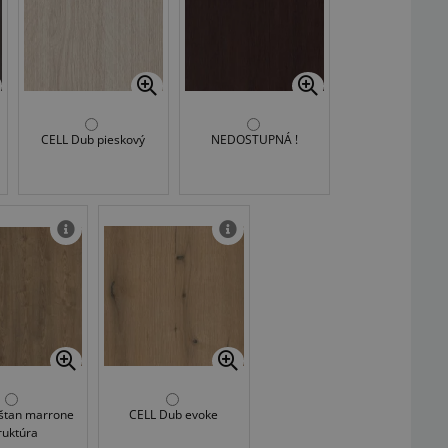
CELL Dub pieskový
NEDOSTUPNÁ !
štan marrone
CELL Dub evoke
ruktúra