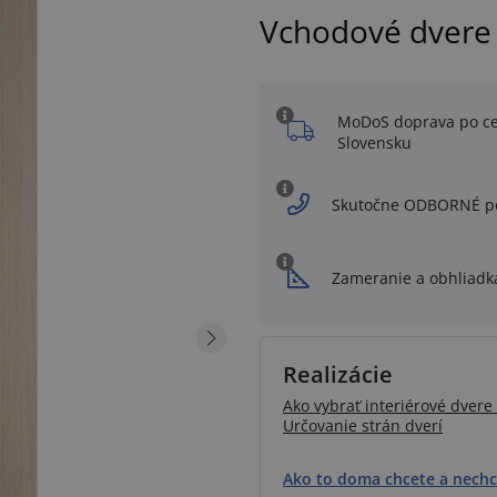
Vchodové dvere 
MoDoS doprava po c
Slovensku
Skutočne ODBORNÉ p
Zameranie a obhliadk
Realizácie
Ako vybrať interiérové dvere 
Určovanie strán dverí
Ako to doma chcete a nechc