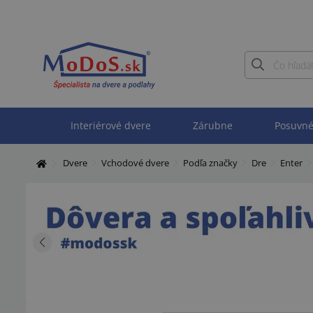
Interiérové dvere
Zárubne
Posuvné
Dvere
Vchodové dvere
Podľa značky
Dre
Enter