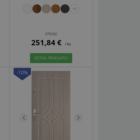
+8
279.82
251,84 €
/ ks
DETAIL PRODUKTU
-10%