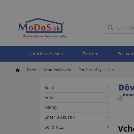
Interiérové dvere
Zárubne
Posuvné
Dvere
Vchodové dvere
Podľa značky
Dre
Solid
Enter
Olimp
Enter 0 Akustik
Vch
Solid RC2