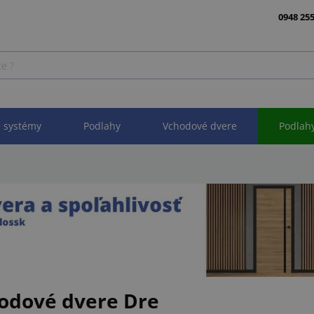
0948 255
 systémy
Podlahy
Vchodové dvere
Podlah
odové dvere Dre