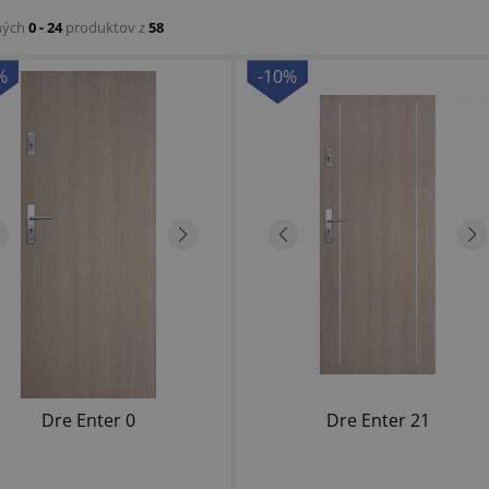
ných
0 - 24
produktov z
58
%
-10%
Dre Enter 0
Dre Enter 21