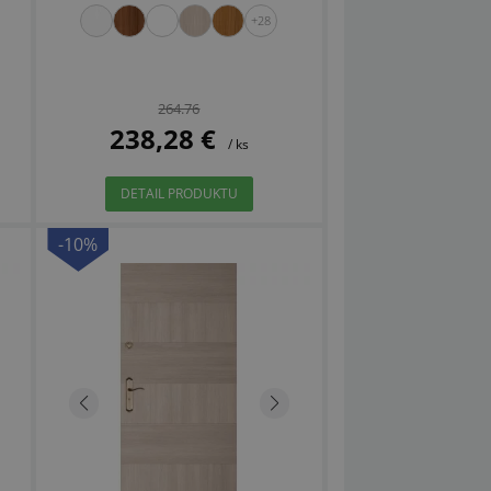
+28
264.76
238,28 €
/ ks
DETAIL PRODUKTU
-10%