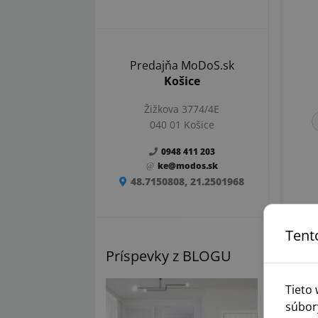
Predajňa MoDoS.sk
Košice
Žižkova 3774/4E
040 01 Košice
0948 411 203
ke@modos.sk
48.7150808, 21.2501968
Tent
Príspevky z BLOGU
-10
Tieto
súbor