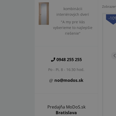
Zobraze
kombinácii
interiérových dverí
-10
"A my pre Vás
vyberieme to najlepšie
riešenie"
0948 255 255
Po - Pi, 8 - 16:30 hod.
no@modos.sk
Predajňa MoDoS.sk
Bratislava