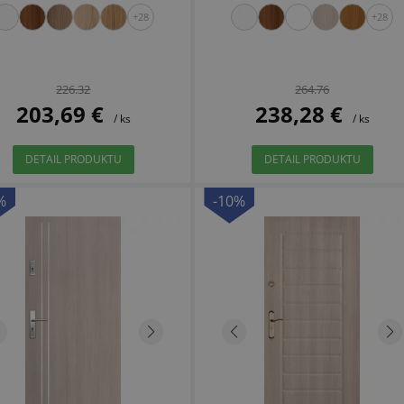
+28
+28
226.32
264.76
203,69 €
238,28 €
/ ks
/ ks
DETAIL PRODUKTU
DETAIL PRODUKTU
%
-10%