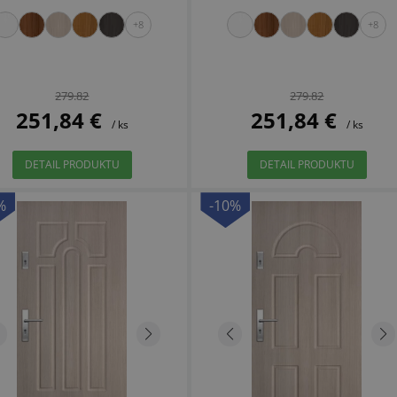
+8
+8
279.82
279.82
251,84 €
251,84 €
/ ks
/ ks
DETAIL PRODUKTU
DETAIL PRODUKTU
%
-10%