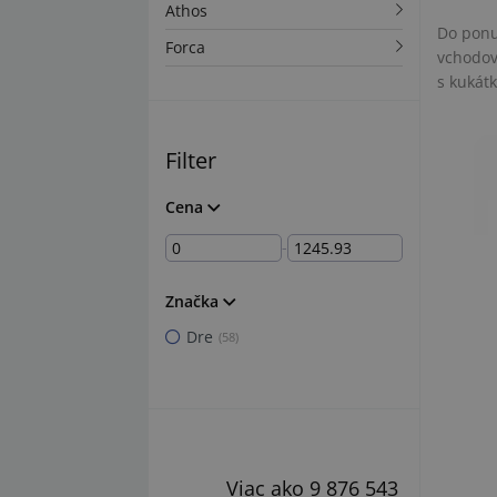
Athos
Do ponu
Forca
vchodov
s kukát
Filter
Cena
-
Značka
Dre
(58)
Viac ako 9 876 543