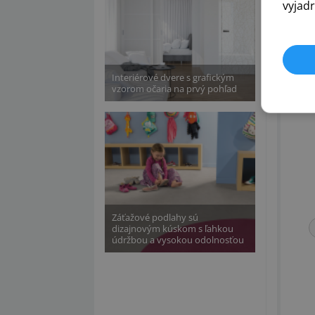
vyjadr
Interiérové dvere s grafickým
vzorom očaria na prvý pohľad
Záťažové podlahy sú
dizajnovým kúskom s ľahkou
údržbou a vysokou odolnosťou