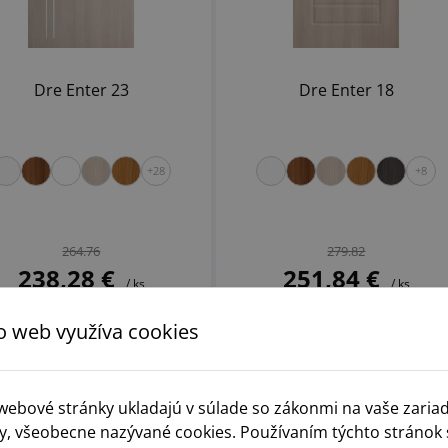
Dre Enter 23
Dre Enter 18
+28
+8
264.76
279.82
238,28 €
251,84 €
/ ks
/ ks
o web využíva cookies
DETAIL PRODUKTU
DETAIL PRODUKTU
%
-10%
 webové stránky ukladajú v súlade so zákonmi na vaše zaria
y, všeobecne nazývané cookies. Používaním týchto stránok 