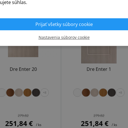
ujete súhlas.
Prijať všetky súbory cookie
Nastavenia súborov cookie
Dre Enter 20
Dre Enter 1
+8
+8
279.82
279.82
251,84 €
251,84 €
/ ks
/ ks