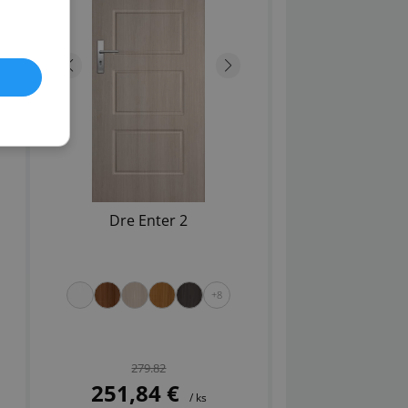
Dre Enter 2
+8
279.82
251,84 €
/ ks