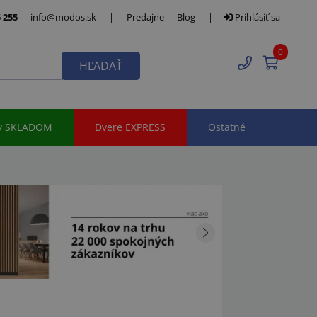
 255
info@modos.sk
|
Predajne
Blog
|
Prihlásiť sa
0
HĽADAŤ
y SKLADOM
Dvere EXPRESS
Ostatné