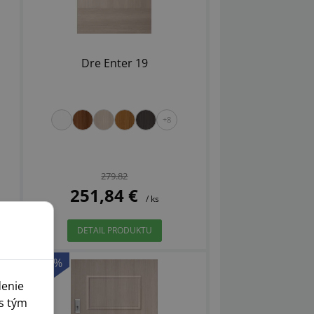
Dre Enter 19
+8
279.82
251,84 €
/ ks
DETAIL PRODUKTU
-10%
denie
s tým