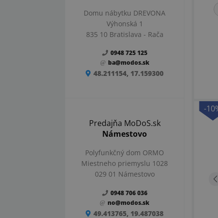
Domu nábytku DREVONA
Výhonská 1
835 10 Bratislava - Rača
0948 725 125
ba@modos.sk
48.211154, 17.159300
-10
Predajňa MoDoS.sk
Námestovo
Polyfunkčný dom ORMO
Miestneho priemyslu 1028
029 01 Námestovo
0948 706 036
no@modos.sk
49.413765, 19.487038