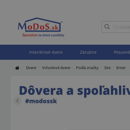
Interiérové dvere
Zárubne
Posuvné
Dvere
Vchodové dvere
Podľa značky
Dre
Enter