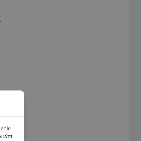
denie
s tým