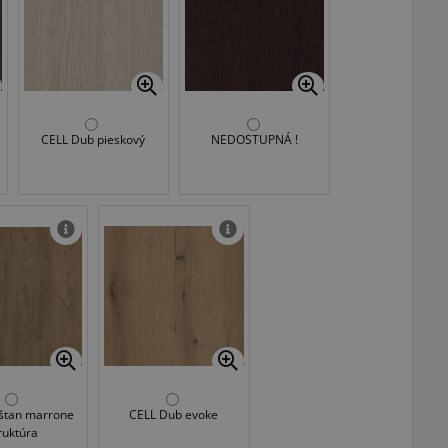
CELL Dub pieskový
NEDOSTUPNÁ !
štan marrone
CELL Dub evoke
ruktúra