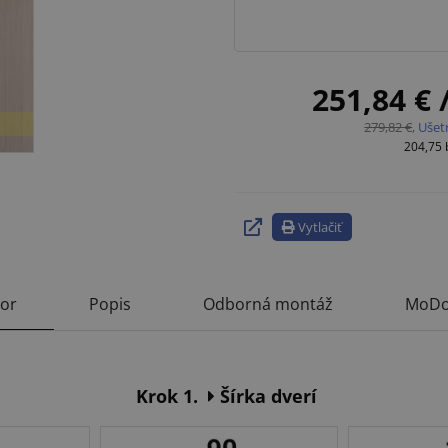
251,84 €
279,82 €
,
Ušet
204,75
Vytlačiť
tor
Popis
Odborná montáž
MoDo
Krok 1.
Šírka dverí