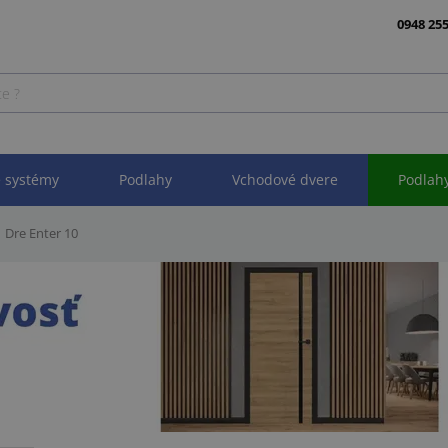
0948 255
 systémy
Podlahy
Vchodové dvere
Podlah
Dre Enter 10