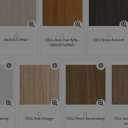
NEDOSTUPNÁ !
CELL Zlatý Dub Ryfla -
CELL Brest Antracit
NEDOSTUPNÁ !
bírsky
CELL Dub Vintage
CELL Orech Karamelový
CELL Ga
št