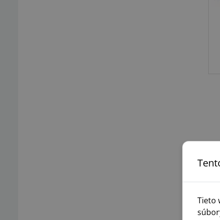
Tent
Tieto
súbor