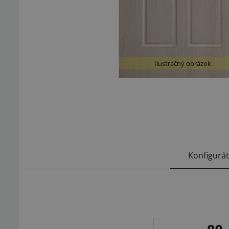
Ilustračný obrázok
Konfigurá