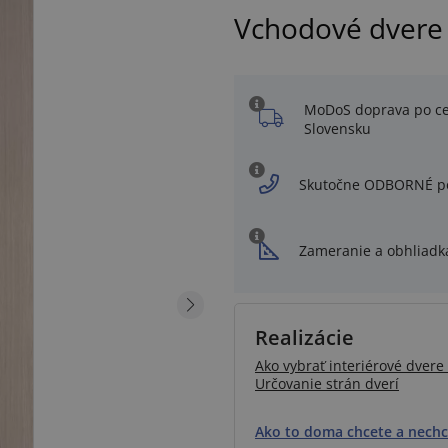
Vchodové dvere 
MoDoS doprava po c
Slovensku
Skutočne ODBORNÉ p
Zameranie a obhliadk
Realizácie
Ako vybrať interiérové dvere 
Určovanie strán dverí
Ako to doma chcete a nechc