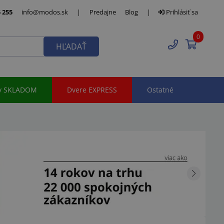
 255
info@modos.sk
|
Predajne
Blog
|
Prihlásiť sa
0
HĽADAŤ
y SKLADOM
Dvere EXPRESS
Ostatné