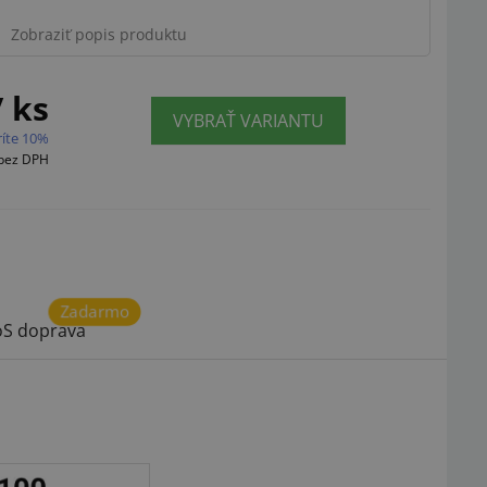
Zobraziť popis produktu
/ ks
VYBRAŤ VARIANTU
Ilustračný obrázok
ríte 10%
bez DPH
Zadarmo
S doprava