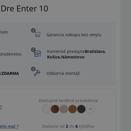
Dre Enter 10
elom
Garancia nákupu bez omylu
Kamenné predajne
Bratislava,
oradenstvo
Košice,
Námestovo
a
ZDARMA
Odborná montáž
Dostupné farebné prevedenia
?
+8
ete mať ?
Dodanie od
2
do
6
týždňov