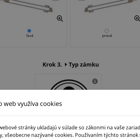
ľavá
pravá
Krok 3.
Typ zámku
o web využíva cookies
 webové stránky ukladajú v súlade so zákonmi na vaše zaria
y, všeobecne nazývané cookies. Používaním týchto stránok 
PZ - vložka fab