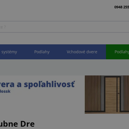
0948 255
 systémy
Podlahy
Vchodové dvere
Podlah
ubne Dre