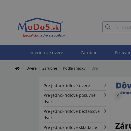
Interiérové dvere
Zárubne
Posuvné
Dvere
Zárubne
Podľa značky
Dre
Pre jednokrídlové dvere
Pre jednokrídlové posuvné
dvere
Pre jednokrídlové bezfalcové
dvere
Zár
Pre jednokrídlové skladacie