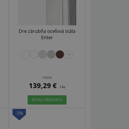
Dre zárubňa oceľová stála
Enter
+6
143.6
139,29 €
/ ks
DETAIL PRODUKTU
-3%