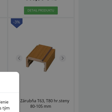
DETAIL PRODUKTU
-3%
ny
Dre Zárubňa T63, T80 hr.steny
denie
80-105 mm
s tým