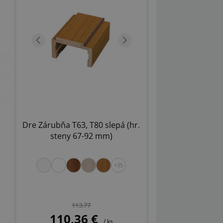
Dre Zárubňa T63, T80 slepá (hr.
steny 67-92 mm)
+35
113.77
110,36 €
/ ks