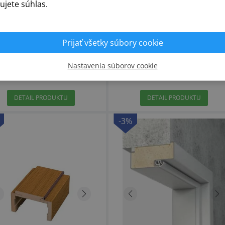
ujete súhlas.
+35
+35
Prijať všetky súbory cookie
119
134.68
Nastavenia súborov cookie
115,43 €
130,64 €
/ ks
/ ks
DETAIL PRODUKTU
DETAIL PRODUKTU
-3%