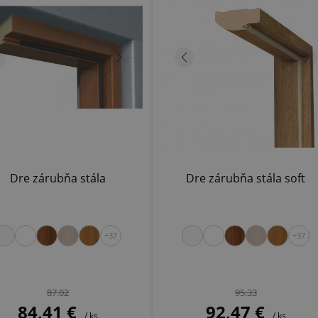
Dre zárubňa stála
Dre zárubňa stála soft
+37
+37
87.02
95.33
84,41 €
92,47 €
/ ks
/ ks