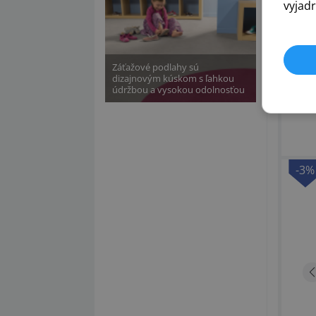
vyjadr
Záťažové podlahy sú
dizajnovým kúskom s ľahkou
údržbou a vysokou odolnosťou
-3%