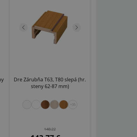
ny
Dre Zárubňa T63, T80 slepá (hr.
steny 62-87 mm)
+35
148.22