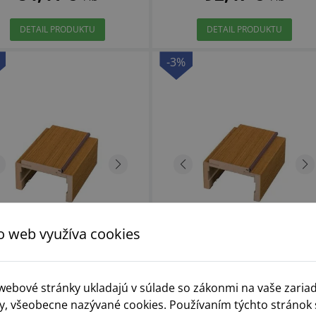
DETAIL PRODUKTU
DETAIL PRODUKTU
-3%
o web využíva cookies
Zárubňa T63, T80 slepá (hr.
Dre Zárubňa T63, T80 hr.ste
 webové stránky ukladajú v súlade so zákonmi na vaše zaria
steny 87-112 mm)
60-80 mm
y, všeobecne nazývané cookies. Používaním týchto stránok 