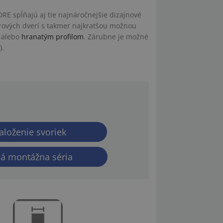
RE spĺňajú aj tie najnáročnejšie dizajnové
rových dverí s takmer najkratšou možnou
alebo
hranatým profilom
. Zárubne je možné
).
aloženie svoriek
lá montážna séria