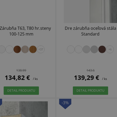
Zárubňa T63, T80 hr.steny
Dre zárubňa oceľová stála
100-125 mm
Standard
+37
+6
138.99
143.6
134,82 €
139,29 €
/ ks
/ ks
DETAIL PRODUKTU
DETAIL PRODUKTU
-3%