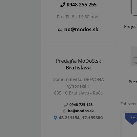
0948 255 255
Po - Pi, 8 - 16:30 hod.
Pre je
no@modos.sk
Predajňa MoDoS.sk
Bratislava
Domu nábytku DREVONA
Pre 
Výhonská 1
835 10 Bratislava - Rača
Zobraze
0948 725 125
ba@modos.sk
-3%
48.211154, 17.159300