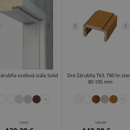
zárubňa oceľová stála Solid
Dre Zárubňa T63, T80 hr.ste
80-105 mm
+6
+37
143.6
146.68