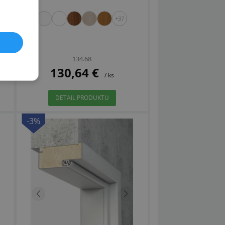
+37
134.68
130,64 €
/ ks
DETAIL PRODUKTU
-3%