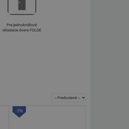
Pre jednokrídlové
skladacie dvere FOLDE
-3%