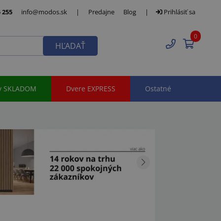
 255
info@modos.sk
|
Predajne
Blog
|
Prihlásiť sa
0
HĽADAŤ
y SKLADOM
Dvere EXPRESS
Ostatné