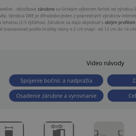
ateľné - obložkové
zárubne
so širokým výberom farieb od výrobcu D
vky. Výrobca DRE je dlhodobo jeden z popredných výrobcov interié
 lehotou (2-5 týždňov). Zárubne sa dajú objednať s
oblým profilom
ať (nastavovať) podľa hrúbky steny o 2 cm (napr. od 12 cm do 14 cm
Video návody
Spojenie bočníc a nadpražia
Z
Osadenie zárubne a vyrovnanie
Ce