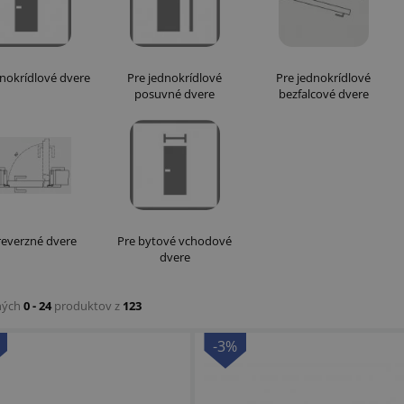
dnokrídlové dvere
Pre jednokrídlové
Pre jednokrídlové
posuvné dvere
bezfalcové dvere
reverzné dvere
Pre bytové vchodové
dvere
ných
0 - 24
produktov z
123
-3%