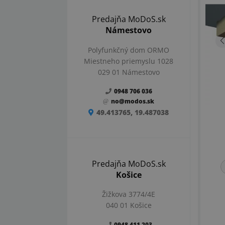
Predajňa MoDoS.sk
Námestovo
Polyfunkčný dom ORMO
Miestneho priemyslu 1028
029 01 Námestovo
0948 706 036
no@modos.sk
49.413765, 19.487038
Predajňa MoDoS.sk
Košice
Žižkova 3774/4E
040 01 Košice
0948 411 203