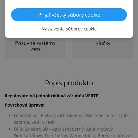
Prijať všetky súbory cookie
Interiérové dvere
Zárubne
Verte
Verte
Nastavenia súborov cookie
Posuvné systémy
Kľučky
Verte
Popis produktu
Regulovateľná jednokrídlová zárubňa VERTE
Povrchová úprava:
Fólia Decor - Biela, Orech bielený, Orech Verona 2, Dub
catania, Sivá, Orech
Fólia Synchro 3D - Agát strieborný, Agát medový,
Dub šarlátový, Dub čierny, Wenge biela, Borovica nórska