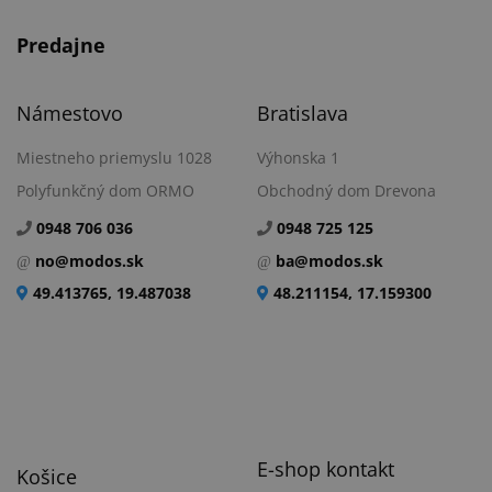
Predajne
Námestovo
Bratislava
Miestneho priemyslu 1028
Výhonska 1
Polyfunkčný dom ORMO
Obchodný dom Drevona
0948 706 036
0948 725 125
no@modos.sk
ba@modos.sk
49.413765, 19.487038
48.211154, 17.159300
E-shop kontakt
Košice