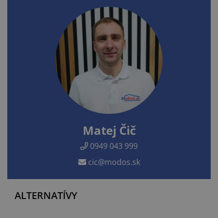
Matej Čič
0949 043 999
cic@modos.sk
ALTERNATÍVY