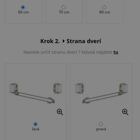
60 cm
70 cm
80 cm
Krok 2.
Strana dverí
Neviete určiť stranu dverí ? Návod nájdete
tu
ľavá
pravá