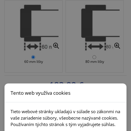
60 mm lišty
80 mm lišty
183,82 €
Tento web využíva cookies
VLOŽIŤ DO KOŠÍKA
Množstvo:
Tieto webové stránky ukladajú v súlade so zákonmi na
vaše zariadenie súbory, všeobecne nazývané cookies.
Používaním týchto stránok s tým vyjadrujete súhlas.
Príbuzné kategórie