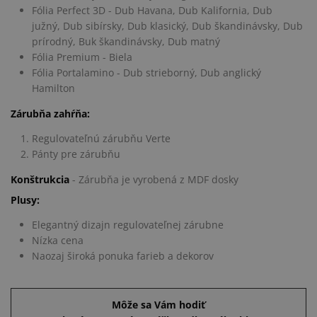
Fólia Perfect 3D - Dub Havana, Dub Kalifornia, Dub
južný, Dub sibírsky, Dub klasický, Dub škandinávsky, Dub
prírodný, Buk škandinávsky, Dub matný
Fólia Premium - Biela
Fólia Portalamino - Dub strieborný, Dub anglický
Hamilton
Zárubňa zahŕňa:
Regulovateľnú zárubňu Verte
Pánty pre zárubňu
Konštrukcia
- Zárubňa je vyrobená z MDF dosky
Plusy:
Elegantný dizajn regulovateľnej zárubne
Nízka cena
Naozaj široká ponuka farieb a dekorov
Môže sa Vám hodiť