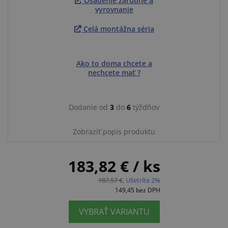
Osadenie zárubne a
vyrovnanie
Celá montážna séria
Ako to doma chcete a
nechcete mať ?
Dodanie od
3
do
6
týždňov
Zobraziť popis produktu
183,82 €
/ ks
187,57 €
,
Ušetríte 2%
149,45
bez DPH
VYBRAŤ VARIANTU