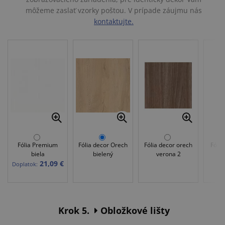
môžeme zaslať vzorky poštou. V prípade záujmu nás
kontaktujte.
Fólia Premium
Fólia decor Orech
Fólia decor orech
Fólia
biela
bielený
verona 2
21,09 €
Doplatok:
Krok 5.
Obložkové lišty