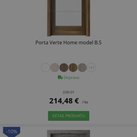
Porta Verte Home model B.5
+21
Doprava
238.31
214,48 €
/ ks
DETAIL PRODUKTU
-10%