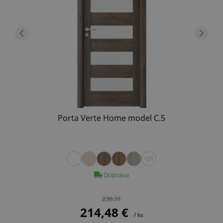
Porta Verte Home model C.5
+21
Doprava
238.31
214,48 €
/ ks