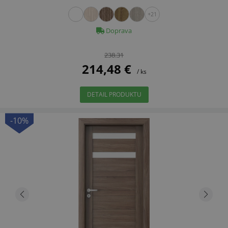
+21
Doprava
238.31
214,48 €
/ ks
DETAIL PRODUKTU
-10%