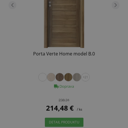
Porta Verte Home model B.0
+21
Doprava
238.31
214,48 €
/ ks
DETAIL PRODUKTU