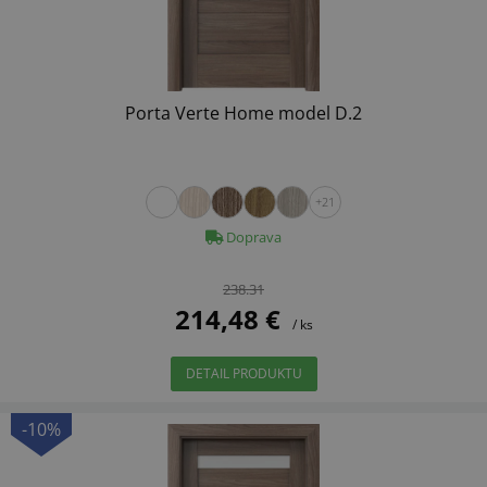
Porta Verte Home model D.2
+21
Doprava
238.31
214,48 €
/ ks
DETAIL PRODUKTU
-10%