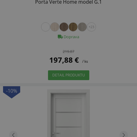
Porta Verte Home model G.1
+23
Doprava
219.87
197,88 €
/ ks
DETAIL PRODUKTU
-10%