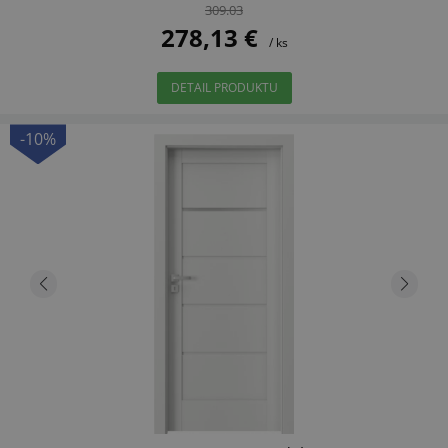
309.03
278,13 €
/ ks
DETAIL PRODUKTU
-10%