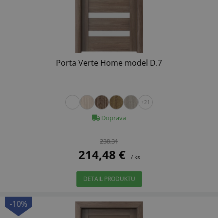
Porta Verte Home model D.7
+21
Doprava
238.31
214,48 €
/ ks
DETAIL PRODUKTU
-10%