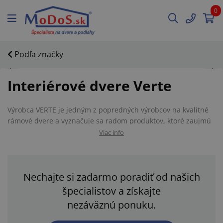
0
Podľa značky
Interiérové dvere Verte
Výrobca VERTE je jedným z popredných výrobcov na kvalitné
rámové dvere a vyznačuje sa radom produktov, ktoré zaujmú
moderným a atraktívnym vzhľadom za relatívne nízku cenu.
Viac info
Pre vybrané modely výrobca ponúka až 5 ročnú záruku a svoju
ponuku neustále obohacuje o ďalšie nové modely, ktoré
realizuje podľa najnovších trendov s maximálnou
Nechajte si zadarmo poradiť od našich
starostlivosťou pri výbere materiálov a najmodernejších
technických riešení dverí na trhu.
špecialistov a získajte
nezáväznú ponuku.