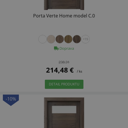
Porta Verte Home model C.0
+19
Doprava
238.31
214,48 €
/ ks
DETAIL PRODUKTU
-10%