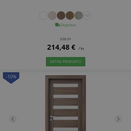
+21
Doprava
238.31
214,48 €
/ ks
DETAIL PRODUKTU
-10%