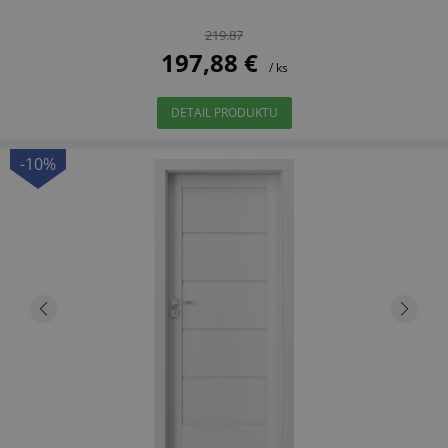
219.87
197,88 €
/ ks
DETAIL PRODUKTU
-10%