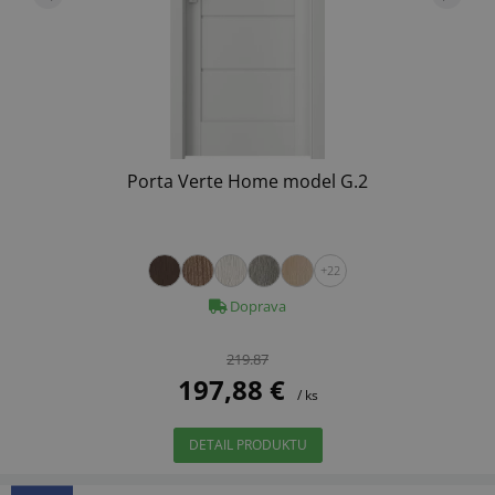
Porta Verte Home model G.2
+22
Doprava
219.87
197,88 €
/ ks
DETAIL PRODUKTU