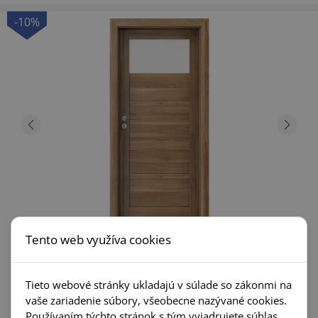
-10%
Tento web využíva cookies
Porta Verte Home model B.1
Tieto webové stránky ukladajú v súlade so zákonmi na
vaše zariadenie súbory, všeobecne nazývané cookies.
+21
Používaním týchto stránok s tým vyjadrujete súhlas.