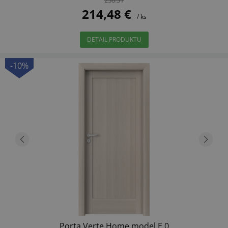
214,48 €
/ ks
DETAIL PRODUKTU
-10%
Porta Verte Home model E.0