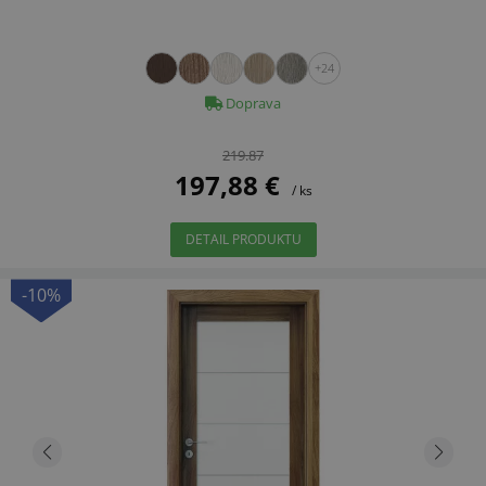
+24
Doprava
219.87
197,88 €
/ ks
DETAIL PRODUKTU
-10%