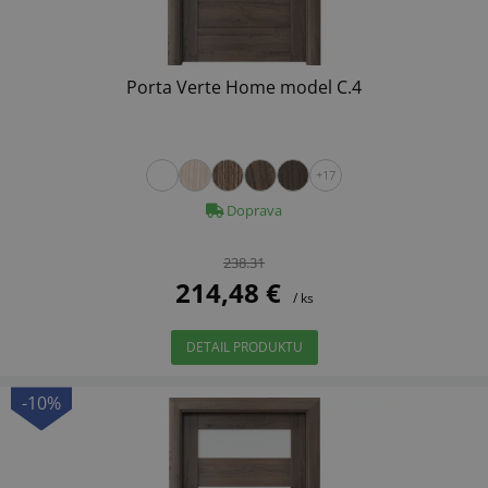
Porta Verte Home model C.4
+17
Doprava
238.31
214,48 €
/ ks
DETAIL PRODUKTU
-10%