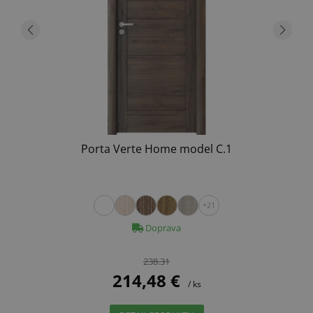
Porta Verte Home model C.1
+21
Doprava
238.31
214,48 €
/ ks