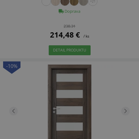
+21
Doprava
238.31
214,48 €
/ ks
DETAIL PRODUKTU
-10%