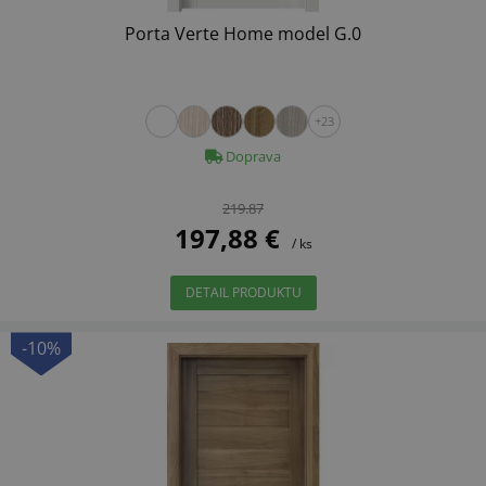
Porta Verte Home model G.0
+23
Doprava
219.87
197,88 €
/ ks
DETAIL PRODUKTU
-10%