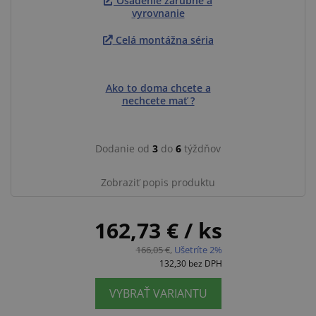
Osadenie zárubne a
vyrovnanie
Celá montážna séria
Ako to doma chcete a
nechcete mať ?
Dodanie od
3
do
6
týždňov
Zobraziť popis produktu
162,73 €
/ ks
166,05 €
,
Ušetríte 2%
132,30
bez DPH
VYBRAŤ VARIANTU