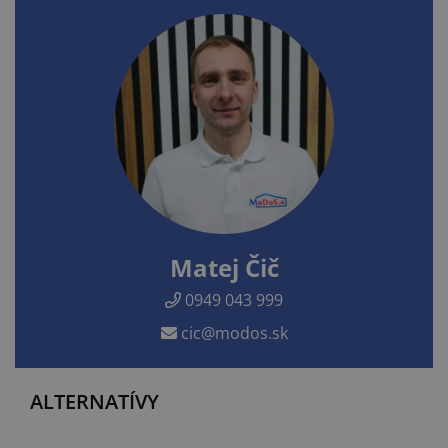
Matej Čič
0949 043 999
cic@modos.sk
ALTERNATÍVY