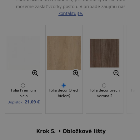
môžeme zaslať vzorky poštou. V prípade záujmu nás
kontaktujte.
Fólia Premium
Fólia decor Orech
Fólia decor orech
Fólia
biela
bielený
verona 2
21,09 €
Doplatok:
Krok 5.
Obložkové lišty