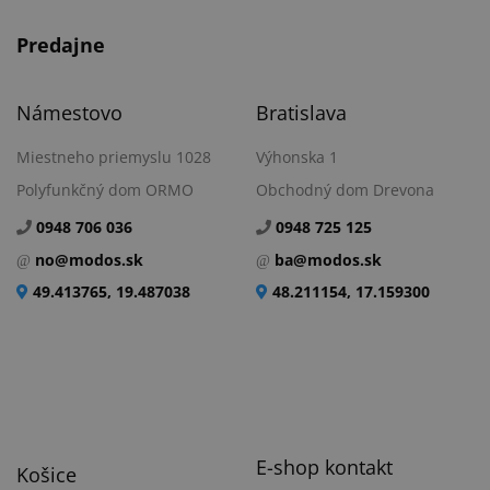
Predajne
Námestovo
Bratislava
Miestneho priemyslu 1028
Výhonska 1
Polyfunkčný dom ORMO
Obchodný dom Drevona
0948 706 036
0948 725 125
no@modos.sk
ba@modos.sk
49.413765, 19.487038
48.211154, 17.159300
E-shop kontakt
Košice