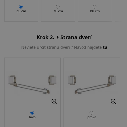
60 cm
70 cm
80 cm
Krok 2.
Strana dverí
Neviete určiť stranu dverí ? Návod nájdete
tu
ľavá
pravá