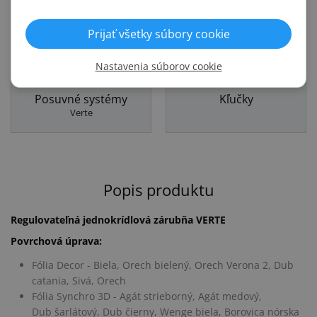
Prijať všetky súbory cookie
Interiérové dvere
Zárubne
Verte
Verte
Nastavenia súborov cookie
Posuvné systémy
Kľučky
Verte
Popis produktu
Regulovateľná jednokrídlová zárubňa VERTE
Povrchová úprava:
Fólia Decor - Biela, Orech bielený, Orech Verona 2, Dub
catania, Sivá, Orech
Fólia Synchro 3D - Agát strieborný, Agát medový,
Dub šarlátový, Dub čierny, Wenge biela, Borovica nórska