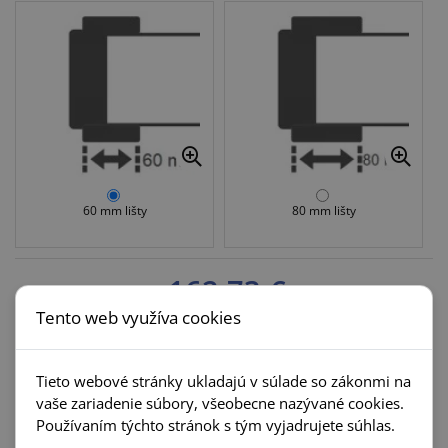
60 mm lišty
80 mm lišty
162,73 €
Tento web využíva cookies
VLOŽIŤ DO KOŠÍKA
Množstvo:
Tieto webové stránky ukladajú v súlade so zákonmi na
vaše zariadenie súbory, všeobecne nazývané cookies.
Používaním týchto stránok s tým vyjadrujete súhlas.
Príbuzné kategórie