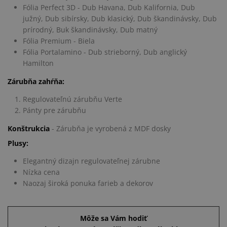
Fólia Perfect 3D - Dub Havana, Dub Kalifornia, Dub
južný, Dub sibírsky, Dub klasický, Dub škandinávsky, Dub
prírodný, Buk škandinávsky, Dub matný
Fólia Premium - Biela
Fólia Portalamino - Dub strieborný, Dub anglický
Hamilton
Zárubňa zahŕňa:
Regulovateľnú zárubňu Verte
Pánty pre zárubňu
Konštrukcia
- Zárubňa je vyrobená z MDF dosky
Plusy:
Elegantný dizajn regulovateľnej zárubne
Nízka cena
Naozaj široká ponuka farieb a dekorov
Môže sa Vám hodiť