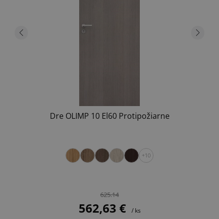
Dre OLIMP 10 El60 Protipožiarne
+10
625.14
562,63 €
/ ks