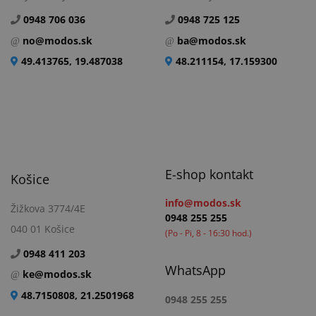
0948 706 036
0948 725 125
no@modos.sk
ba@modos.sk
49.413765, 19.487038
48.211154, 17.159300
E-shop kontakt
Košice
info@modos.sk
Žižkova 3774/4E
0948 255 255
040 01 Košice
(Po - Pi, 8 - 16:30 hod.)
0948 411 203
WhatsApp
ke@modos.sk
48.7150808, 21.2501968
0948 255 255