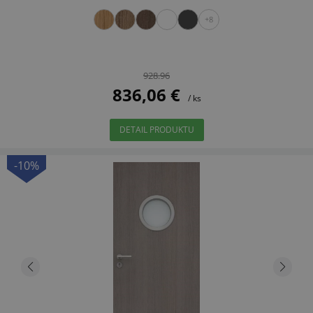
+8
928.96
836,06 €
/ ks
DETAIL PRODUKTU
-10%