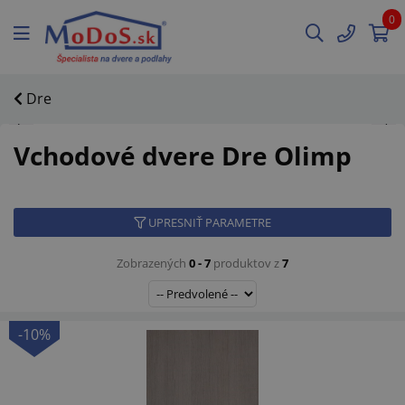
0
Dre
Vchodové dvere Dre Olimp
UPRESNIŤ PARAMETRE
Zobrazených
0 - 7
produktov z
7
-10%