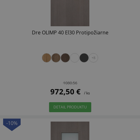
Dre OLIMP 40 El30 Protipožiarne
+8
1080.56
972,50 €
/ ks
DETAIL PRODUKTU
-10%