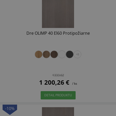
Dre OLIMP 40 El60 Protipožiarne
+8
1333.62
1 200,26 €
/ ks
DETAIL PRODUKTU
-10%