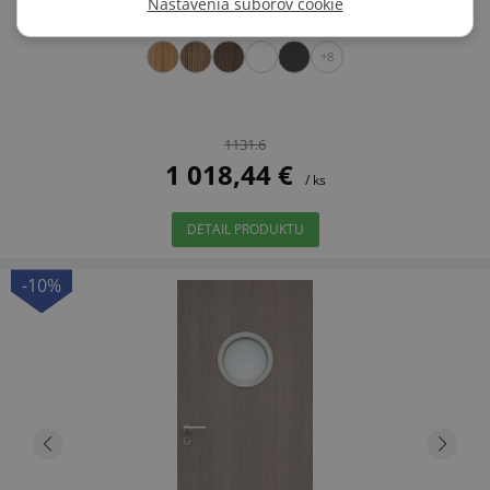
Nastavenia súborov cookie
+8
1131.6
1 018,44 €
/ ks
DETAIL PRODUKTU
-10%