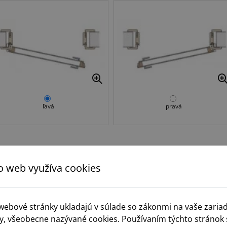
ľavá
pravá
Krok 3.
Typ zámku
o web využíva cookies
 webové stránky ukladajú v súlade so zákonmi na vaše zaria
y, všeobecne nazývané cookies. Používaním týchto stránok 