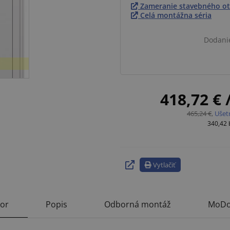
Zameranie stavebného ot
Celá montážna séria
Dodani
418,72 €
465,24 €
,
Ušet
340,42
Vytlačiť
tor
Popis
Odborná montáž
MoDo