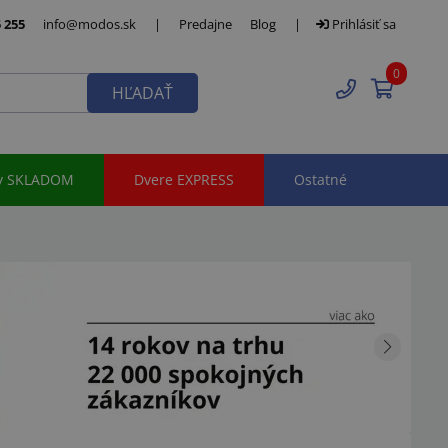
 255
info@modos.sk
|
Predajne
Blog
|
Prihlásiť sa
0
HĽADAŤ
y SKLADOM
Dvere EXPRESS
Ostatné