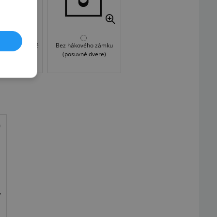
ámok (posuvné
Bez hákového zámku
dvere)
(posuvné dvere)
46,49 €
ok: