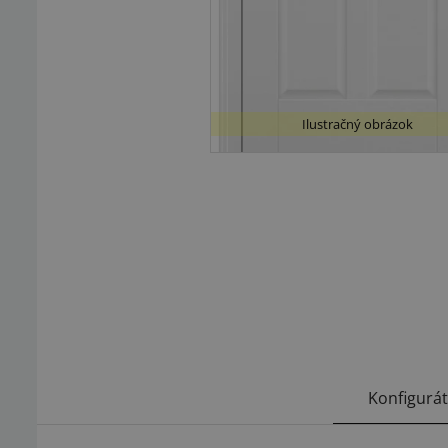
Ilustračný obrázok
Konfigurá