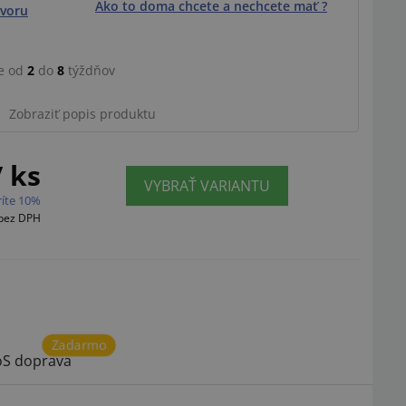
Ako to doma chcete a nechcete mať ?
voru
e od
2
do
8
týždňov
Ilustračný obrázok
Zobraziť popis produktu
/ ks
VYBRAŤ VARIANTU
ríte 10%
bez DPH
Zadarmo
S doprava