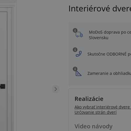
Interiérové dve
MoDoS doprava po c
Slovensku
Skutočne ODBORNÉ p
Zameranie a obhliadk
Realizácie
Ako vybrať interiérové dvere 
Určovanie strán dverí
Video návody