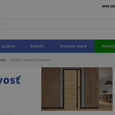
0948 255
 systémy
Podlahy
Vchodové dvere
Podlah
onia
Erkado Peonia 6 Lakované