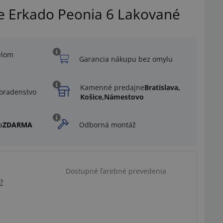
re Erkado Peonia 6 Lakované
elom
Garancia nákupu bez omylu
Kamenné predajne
Bratislava,
oradenstvo
Košice,
Námestovo
a
ZDARMA
Odborná montáž
Dostupné farebné prevedenia
?