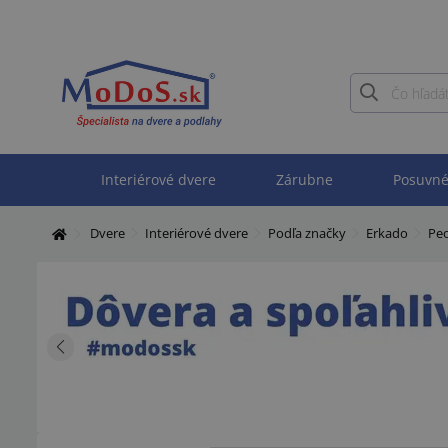
Interiérové dvere
Zárubne
Posuvné
Dvere
Interiérové dvere
Podľa značky
Erkado
Pe