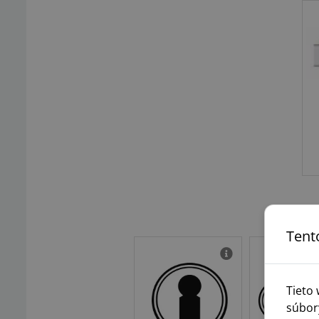
Tent
Tieto
súbor