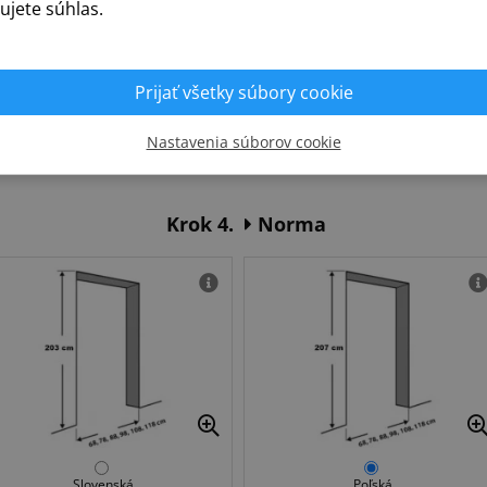
ujete súhlas.
Prijať všetky súbory cookie
anie
PZ - vložka fab
Bez otvoru
Hákový z
Nastavenia súborov cookie
Doplat
Krok 4.
Norma
Slovenská
Poľská