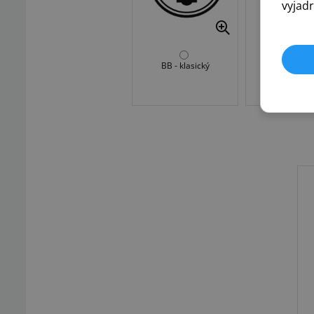
vyjadr
BB - klasický
WC - zamyk