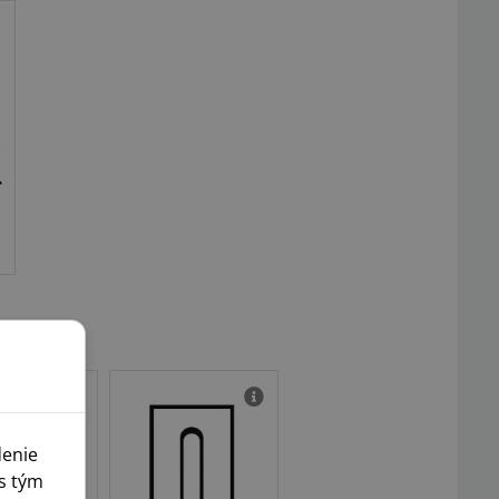
denie
s tým