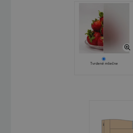
Tvrdené mliečne