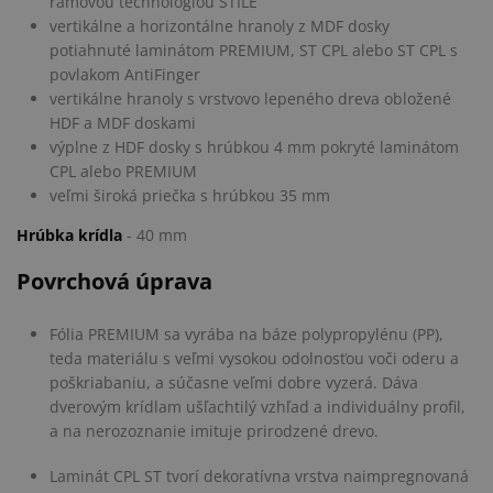
rámovou technológiou STILE
vertikálne a horizontálne hranoly z MDF dosky
potiahnuté laminátom PREMIUM, ST CPL alebo ST CPL s
povlakom AntiFinger
vertikálne hranoly s vrstvovo lepeného dreva obložené
HDF a MDF doskami
výplne z HDF dosky s hrúbkou 4 mm pokryté laminátom
CPL alebo PREMIUM
veľmi široká priečka s hrúbkou 35 mm
Hrúbka krídla
- 40 mm
Povrchová úprava
Fólia PREMIUM sa vyrába na báze polypropylénu (PP),
teda materiálu s veľmi vysokou odolnosťou voči oderu a
poškriabaniu, a súčasne veľmi dobre vyzerá. Dáva
dverovým krídlam ušľachtilý vzhľad a individuálny profil,
a na nerozoznanie imituje prirodzené drevo.
Laminát CPL ST tvorí dekoratívna vrstva naimpregnovaná