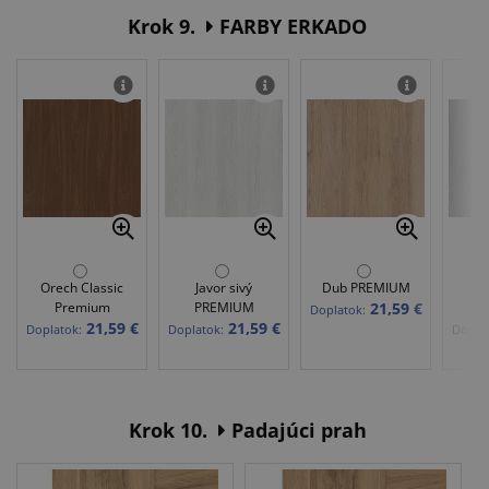
Krok 9.
FARBY ERKADO
Orech Classic
Javor sivý
Dub PREMIUM
Ja
Premium
PREMIUM
21,59 €
P
Doplatok:
21,59 €
21,59 €
Doplatok:
Doplatok:
Doplat
Krok 10.
Padajúci prah