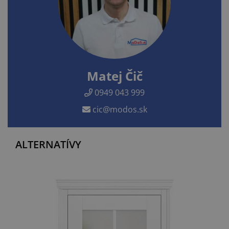
Matej Čič
0949 043 999
cic@modos.sk
ALTERNATÍVY