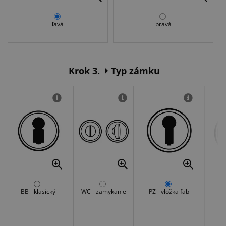
ľavá
pravá
Krok 3.
Typ zámku
BB - klasický
WC - zamykanie
PZ - vložka fab
Be