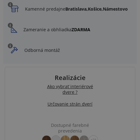
Kamenné predajne
Bratislava,
Košice,
Námestovo
Zameranie a obhliadka
ZDARMA
Odborná montáž
Realizácie
Ako vybrať interiérové
dvere ?
Určovanie strán dverí
Dostupné farebné
prevedenia
+23