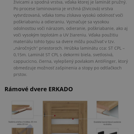
živicami a spodná vrstva, vďaka ktorej je laminát pružný.
Po procese laminovania je vrchná (živicová) vrstva
vytvrdzovaná, vďaka tomu získava vysokú odolnosť voči
poškriabaniu a odieraniu. Vyznačuje sa vysokou
odolnosťou voči nárazom, odieranie, poškriabanie, ako aj
voči vysokým teplotám a UV žiareniu. Vďaka použitiu
materiálu tohto typu sa dvere môžu používať v tzv.
„náročných“ priestoroch. Hrúbka laminátu cca: ST CPL –
0,15m. Laminát ST CPL s dekormi biela, svetlosivá,
cappucicno, čierna, vylepšený povlakom AntiFinger, ktorý
obmedzuje možnosť zašpinenia a stopy po odtlačkoch
prstov.
Rámové dvere ERKADO