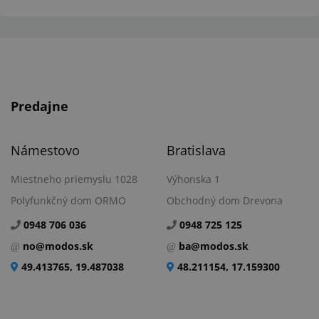
Predajne
Námestovo
Bratislava
Miestneho priemyslu 1028
Výhonska 1
Polyfunkčný dom ORMO
Obchodný dom Drevona
0948 706 036
0948 725 125
no@modos.sk
ba@modos.sk
49.413765, 19.487038
48.211154, 17.159300