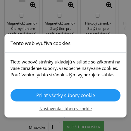
Magnetický zámok
Magnetický zámok
Hákový zámok -
Háko
- Čierny (len pre
- Zlatý (len pre
Zlatý (len pre
Čier
bezfalcové dvere)
bezfalcové dvere)
posuvné dvere)
posu
7,75 €
7,75 €
7,75 €
Doplatok:
Doplatok:
Doplatok:
Dopla
Tento web využíva cookies
Tieto webové stránky ukladajú v súlade so zákonmi na
Krok 12.
Zárubne
vaše zariadenie súbory, všeobecne nazývané cookies.
Používaním týchto stránok s tým vyjadrujete súhlas.
Pre zvolenú kombináciu nebola
nájdená žiadna zárubňa. Pre
zistenie dostupnosti zárubní
Prijať všetky súbory cookie
kontaktujte prosím predajcu.
Nastavenia súborov cookie
307,75 €
VLOŽIŤ DO KOŠÍKA
Množstvo: