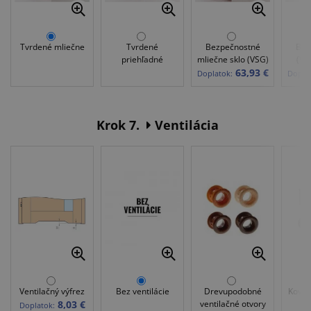
Tvrdené mliečne
Tvrdené
Bezpečnostné
Bez
priehľadné
mliečne sklo (VSG)
(VS
63,93 €
Doplatok:
Doplat
Krok 7.
Ventilácia
Ventilačný výfrez
Bez ventilácie
Drevupodobné
Kovov
8,03 €
ventilačné otvory
Doplatok: