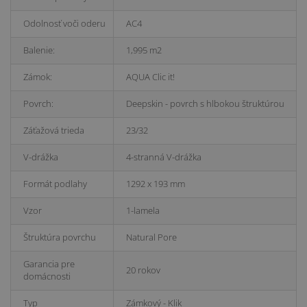
Odolnosť voči oderu
AC4
Balenie:
1,995 m2
Zámok:
AQUA Clic it!
Povrch:
Deepskin - povrch s hlbokou štruktúrou
Záťažová trieda
23/32
V-drážka
4-stranná V-drážka
Formát podlahy
1292 x 193 mm
Vzor
1-lamela
Štruktúra povrchu
Natural Pore
Garancia pre
20 rokov
domácnosti
Typ
Zámkový - Klik