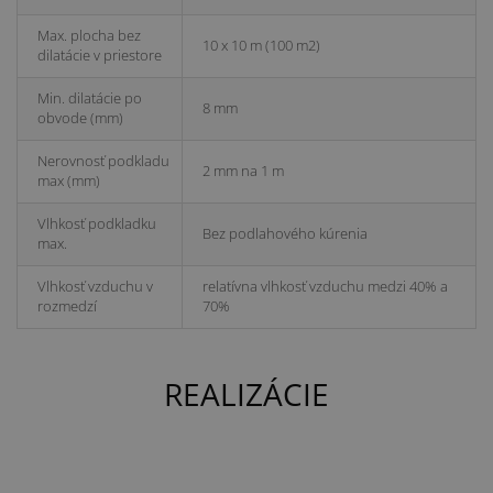
Max. plocha bez
10 x 10 m (100 m2)
dilatácie v priestore
Min. dilatácie po
8 mm
obvode (mm)
Nerovnosť podkladu
2 mm na 1 m
max (mm)
Vlhkosť podkladku
Bez podlahového kúrenia
max.
Vlhkosť vzduchu v
relatívna vlhkosť vzduchu medzi 40% a
rozmedzí
70%
REALIZÁCIE