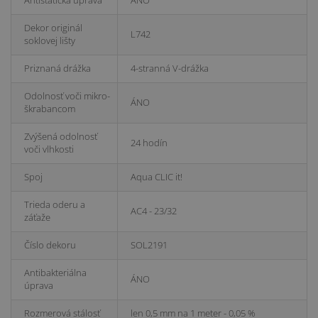
Dekor originál
L742
soklovej lišty
Priznaná drážka
4-stranná V-drážka
Odolnosť voči mikro-
ÁNO
škrabancom
Zvýšená odolnosť
24 hodín
voči vlhkosti
Spoj
Aqua CLIC it!
Trieda oderu a
AC4 - 23/32
záťaže
Číslo dekoru
SOL2191
Antibakteriálna
ÁNO
úprava
Rozmerová stálosť
len 0,5 mm na 1 meter - 0,05 %