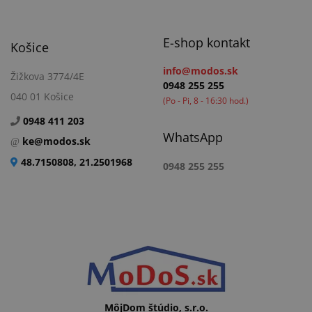
E-shop kontakt
Košice
info@modos.sk
Žižkova 3774/4E
0948 255 255
040 01 Košice
(Po - Pi, 8 - 16:30 hod.)
0948 411 203
WhatsApp
ke@modos.sk
48.7150808, 21.2501968
0948 255 255
MôjDom štúdio, s.r.o.