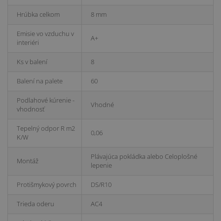
Hrúbka celkom
8 mm
Emisie vo vzduchu v
A+
interiéri
Ks v balení
8
Balení na palete
60
Podlahové kúrenie -
Vhodné
vhodnosť
Tepelný odpor R m2
0,06
K/W
Plávajúca pokládka alebo Celoplošné
Montáž
lepenie
Protišmykový povrch
DS/R10
Trieda oderu
AC4