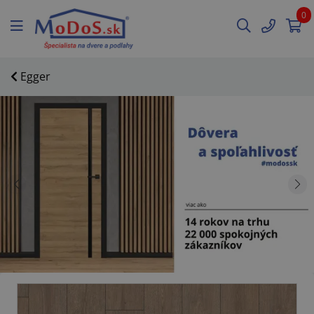
0
Egger