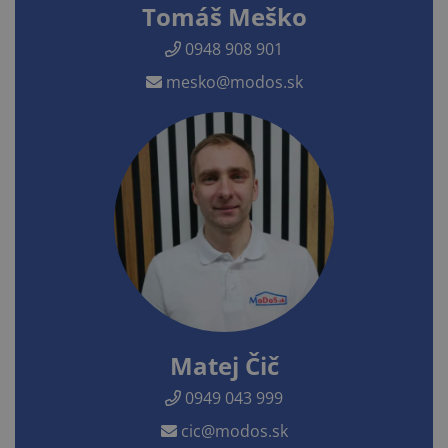
Tomáš Meško
0948 908 901
mesko@modos.sk
Matej Čič
0949 043 999
cic@modos.sk