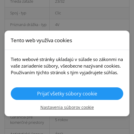
Trieda záťaže
23/32
Spoj - typ
Clic
Priznaná drážka - typ
4V
Farebný odtieň
Tmavý
Tento web využíva cookies
Povrchová úprava -
Overlay
typ
Tieto webové stránky ukladajú v súlade so zákonmi na
Dekor/drevina
Dub
vaše zariadenie súbory, všeobecne nazývané cookies.
Používaním týchto stránok s tým vyjadrujete súhlas.
Nosič
Drevovláknitá doska HDF+
Odporúčaná
podložky EGGER Silenzio
Prijať všetky súbory cookie
podložka
Nosič - materiál
HDF+
Nastavenia súborov cookie
Garancia pre
5 rokov
komerčné priestory
Antistatická úprava
ÁNO