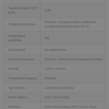
Tepelný odpor R [m²
0,06
K/W]
Vhodné - na teplovodné a elektrické
Podlahové kúrenie
podlahové kúrenie (max. 28 °C)
Integrovaná
Nie
podložka
Dostupnosť
Na objednávku
Povrchová úprava
Overlay - Ochranná transparentná vrstva
Formát
1292 x 193 mm
Produktová skupina
Podlahy
Typ výrobku
Laminátová podlaha
Názov dekoru
Dub Turin Hnedý
Kolekcia
NatureSense Aqua 8/32 Classic Aqua