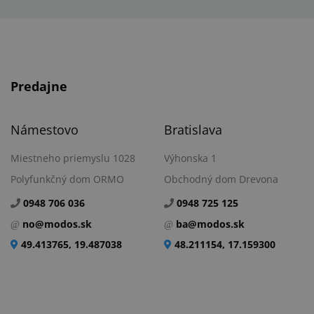
Predajne
Námestovo
Bratislava
Miestneho priemyslu 1028
Výhonska 1
Polyfunkčný dom ORMO
Obchodný dom Drevona
0948 706 036
0948 725 125
no@modos.sk
ba@modos.sk
49.413765, 19.487038
48.211154, 17.159300