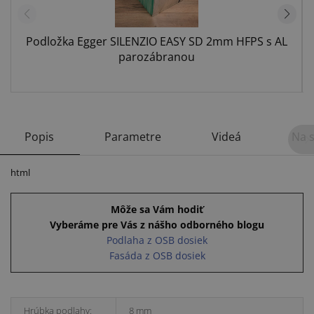
Podložka Egger SILENZIO EASY SD 2mm HFPS s AL
parozábranou
Popis
Parametre
Videá
Na s
html
Môže sa Vám hodiť
Vyberáme pre Vás z nášho odborného blogu
Podlaha z OSB dosiek
Fasáda z OSB dosiek
Hrúbka podlahy:
8 mm