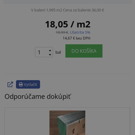
V balení 1,995 m2
Cena za balenie 36,00 €
18,05
/ m2
18.99 €
,
Ušetríte 5%
14,67 €
bez DPH
DO KOŠÍKA
bal
Vytlačiť
Odporúčame dokúpiť