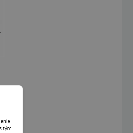
denie
s tým