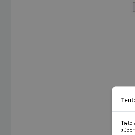
Tent
Tieto
súbor