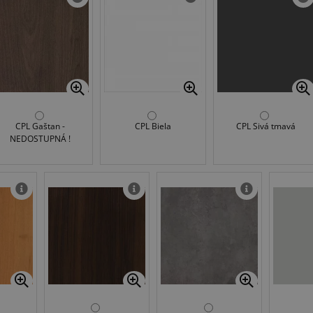
CPL Gaštan -
CPL Biela
CPL Sivá tmavá
NEDOSTUPNÁ !