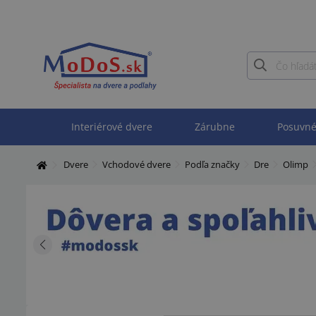
Interiérové dvere
Zárubne
Posuvné
Dvere
Vchodové dvere
Podľa značky
Dre
Olimp