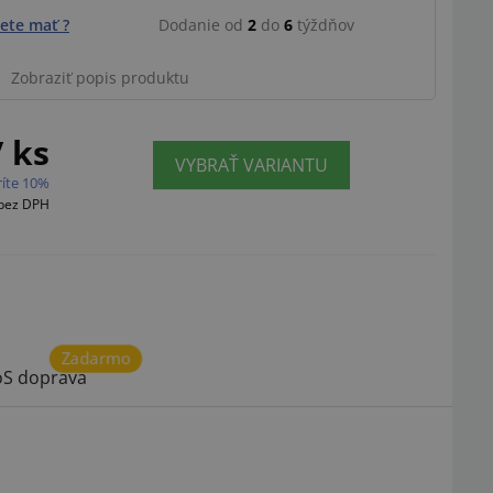
ete mať ?
Dodanie od
2
do
6
týždňov
Ilustračný obrázok
Zobraziť popis produktu
/ ks
VYBRAŤ VARIANTU
ríte 10%
bez DPH
Zadarmo
S doprava