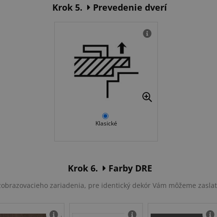
Krok 5.
Prevedenie dverí
Klasické
Krok 6.
Farby DRE
u zobrazovacieho zariadenia, pre identický dekór Vám môžeme zasla