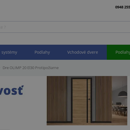
0948 255
 systémy
Podlahy
Vchodové dvere
Podlah
Dre OLIMP 20 El30 Protipožiarne