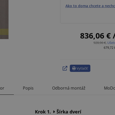
Ako to doma chcete a nechc
836,06 €
928,96 €
,
Ušet
679,72
Vytlačiť
tor
Popis
Odborná montáž
MoDo
Krok 1.
Šírka dverí