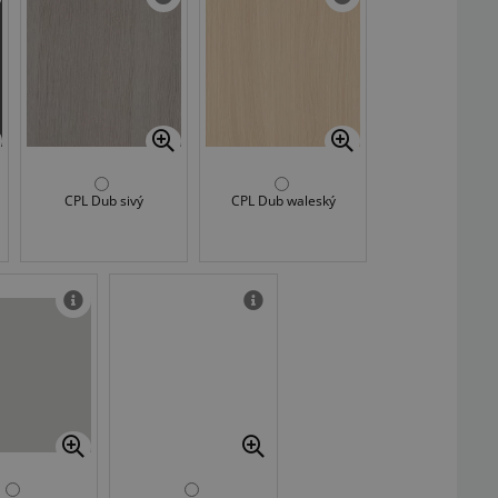
CPL Dub sivý
CPL Dub waleský