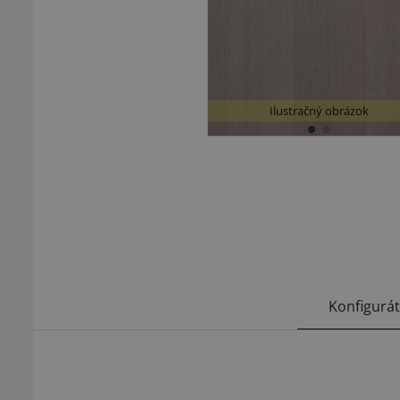
Ilustračný obrázok
Konfigurá