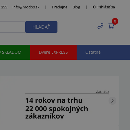
 255
info@modos.sk
|
Predajne
Blog
|
Prihlásiť sa
0
HĽADAŤ
y SKLADOM
Dvere EXPRESS
Ostatné