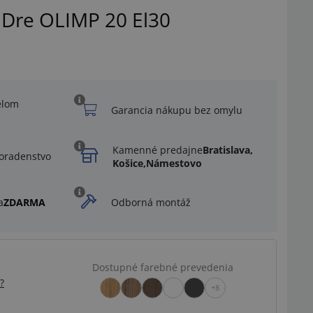
 Dre OLIMP 20 El30
elom
Garancia nákupu bez omylu
Kamenné predajne
Bratislava,
oradenstvo
Košice,
Námestovo
a
ZDARMA
Odborná montáž
Dostupné farebné prevedenia
?
+8