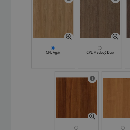
CPL Agát
CPL Medový Dub