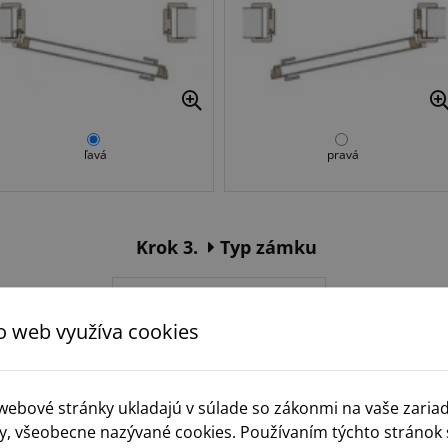
ľavá
pravá
Krok 3.
Typ zámku
o web využíva cookies
 webové stránky ukladajú v súlade so zákonmi na vaše zaria
y, všeobecne nazývané cookies. Používaním týchto stránok 