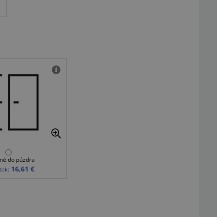
né do púzdra
16,61 €
tok: