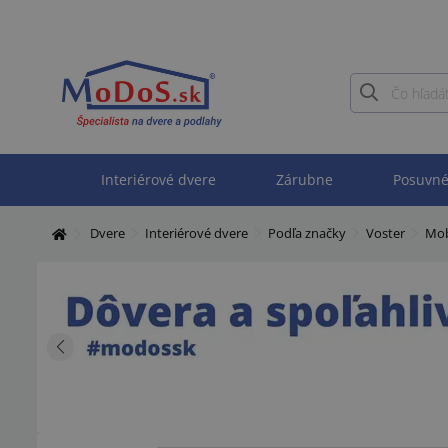
Interiérové dvere
Zárubne
Posuvné
Dvere
Interiérové dvere
Podľa značky
Voster
Mo