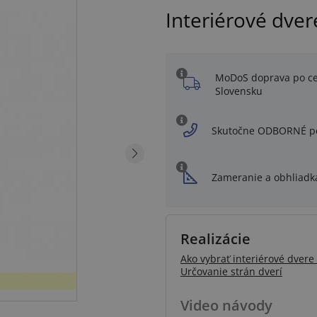
Interiérové dver
MoDoS doprava po c
Slovensku
Skutočne ODBORNÉ p
Zameranie a obhliadk
Realizácie
Ako vybrať interiérové dvere 
Určovanie strán dverí
Video návody