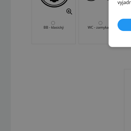
vyjadr
BB - klasický
WC - zamykanie