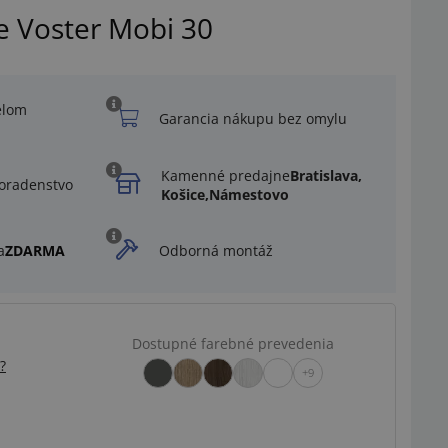
e Voster Mobi 30
elom
Garancia nákupu bez omylu
Kamenné predajne
Bratislava,
oradenstvo
Košice,
Námestovo
a
ZDARMA
Odborná montáž
Dostupné farebné prevedenia
?
+9
Ilustračný obrázok