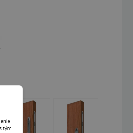
denie
s tým