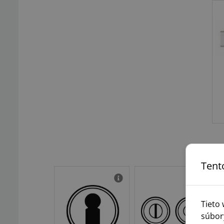
Tent
Tieto
súbor