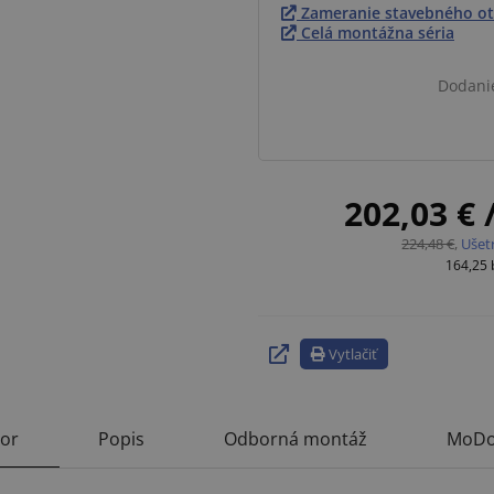
Zameranie stavebného ot
Celá montážna séria
Dodani
202,03 €
224,48 €
,
Ušet
164,25
Vytlačiť
tor
Popis
Odborná montáž
MoDo