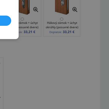
Hákový zámok + úchyt
Hákový zámok + úchyt
oválny (posuvné dvere)
okrúhly (posuvné dvere)
33,21 €
33,21 €
Doplatok:
Doplatok: