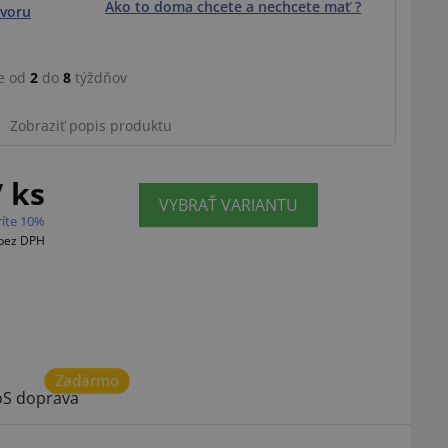
Ako to doma chcete a nechcete mať ?
voru
e od
2
do
8
týždňov
Zobraziť popis produktu
/ ks
VYBRAŤ VARIANTU
ríte 10%
bez DPH
Zadarmo
S doprava