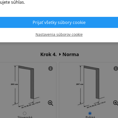
ujete súhlas.
Prijať všetky súbory cookie
PZ - vložka fab
Bez otvoru
Bez hákového zámku
(posuvné dvere)
Nastavenia súborov cookie
Krok 4.
Norma
Slovenská
Poľská