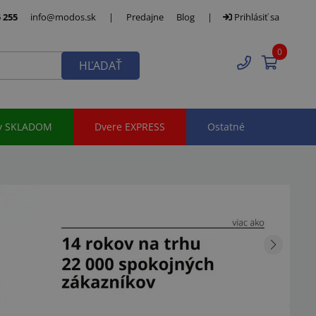
 255
info@modos.sk
|
Predajne
Blog
|
Prihlásiť sa
0
HĽADAŤ
y SKLADOM
Dvere EXPRESS
Ostatné