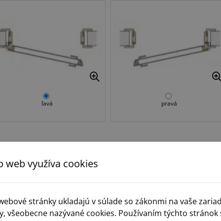
ľavá
pravá
Krok 3.
Typ zámku
o web využíva cookies
 webové stránky ukladajú v súlade so zákonmi na vaše zaria
y, všeobecne nazývané cookies. Používaním týchto stránok 