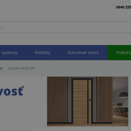
0948 255
 systémy
Podlahy
Vchodové dvere
Podlah
bi
Voster Mobi 30