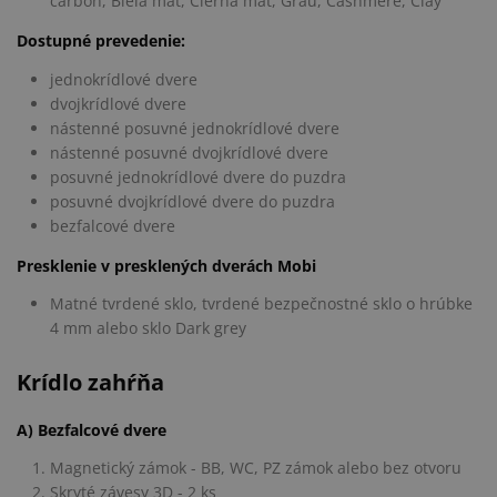
carbon, Biela mat, Čierna mat, Grau, Cashmere, Clay
Dostupné prevedenie:
jednokrídlové dvere
dvojkrídlové dvere
nástenné posuvné jednokrídlové dvere
nástenné posuvné dvojkrídlové dvere
posuvné jednokrídlové dvere do puzdra
posuvné dvojkrídlové dvere do puzdra
bezfalcové dvere
Presklenie v presklených dverách Mobi
Matné tvrdené sklo, tvrdené bezpečnostné sklo o hrúbke
4 mm alebo sklo Dark grey
Krídlo zahŕňa
A) Bezfalcové dvere
Magnetický zámok - BB, WC, PZ zámok alebo bez otvoru
Skryté závesy 3D - 2 ks