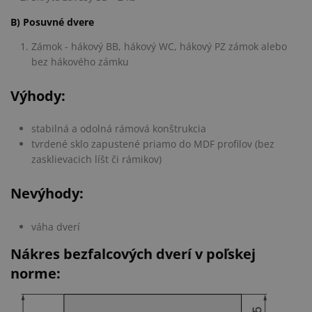
B) Posuvné dvere
Zámok - hákový BB, hákový WC, hákový PZ zámok alebo
bez hákového zámku
Výhody:
stabilná a odolná rámová konštrukcia
tvrdené sklo zapustené priamo do MDF profilov (bez
zasklievacich líšt či rámikov)
Nevýhody:
váha dverí
Nákres bezfalcových dverí v poľskej
norme: