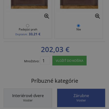
Padajúci prah
Nie
33,21 €
Doplatok:
202,03 €
VLOŽIŤ DO KOŠÍKA
Množstvo:
Príbuzné kategórie
Interiérové dvere
Zárubne
Voster
Voster