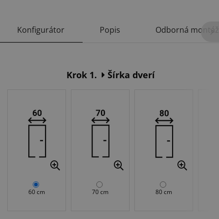
Konfigurátor
Popis
Odborná montáž
Krok 1.
Šírka dverí
60 cm
70 cm
80 cm