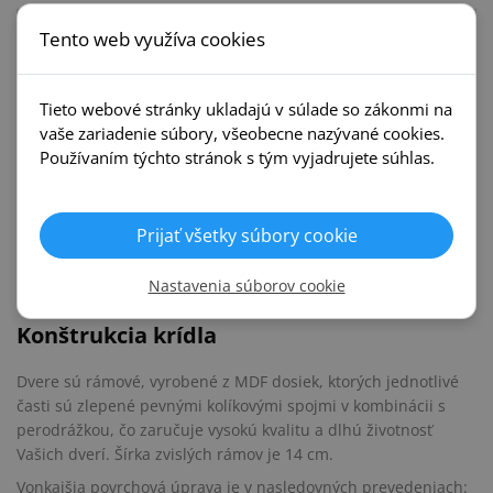
Tento web využíva cookies
Posuvné systémy
Kľučky
Voster
Tieto webové stránky ukladajú v súlade so zákonmi na
vaše zariadenie súbory, všeobecne nazývané cookies.
Používaním týchto stránok s tým vyjadrujete súhlas.
Popis produktu
Prijať všetky súbory cookie
Interiérové dvere Voster Mobi 20
Bezfalcové
Nastavenia súborov cookie
Konštrukcia krídla
Dvere sú rámové, vyrobené z MDF dosiek, ktorých jednotlivé
časti sú zlepené pevnými kolíkovými spojmi v kombinácii s
perodrážkou, čo zaručuje vysokú kvalitu a dlhú životnosť
Vašich dverí. Šírka zvislých rámov je 14 cm.
Vonkajšia povrchová úprava je v nasledovných prevedeniach: