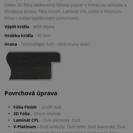
Dekor 3D fólia (dekoračný fóliový papier s imitáciou vzhľadu a
štruktúry dreva), fólia Finish, Laminát CPL alebo V-Platinum
(fólia s polypropylénovým povrchom).
Výplň krídla
- MDF doska
Hrúbka krídla
- 40 mm
Hrana
- Technológia Soft - oblé hrany dverí
Povrchová úprava
Fólia Finish
- Grafit mat
3D Fólia
-
Orech vlašský
Laminát CPL
- Dub pieskový, Dub
V-Platinum -
Dub arktický, Dub latte, Dub bavorský, Dub