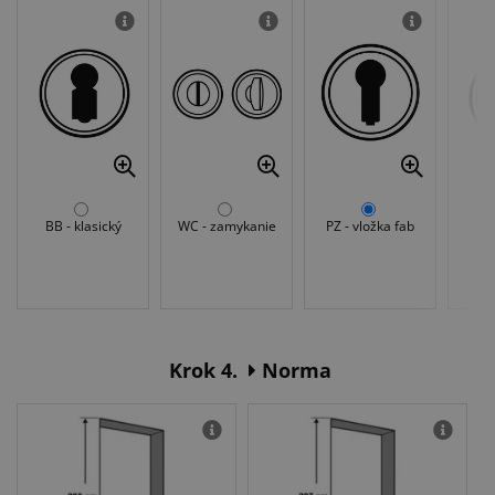
BB - klasický
WC - zamykanie
PZ - vložka fab
Be
Krok 4.
Norma