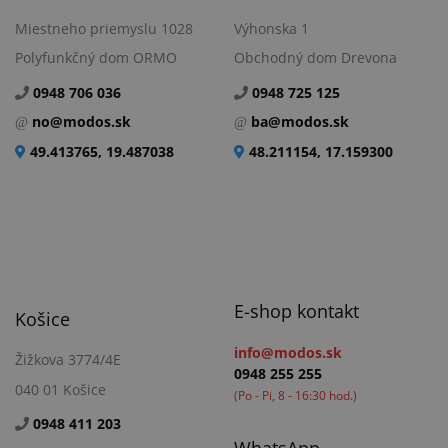
Miestneho priemyslu 1028
Výhonska 1
Polyfunkčný dom ORMO
Obchodný dom Drevona
0948 706 036
0948 725 125
no@modos.sk
ba@modos.sk
49.413765, 19.487038
48.211154, 17.159300
E-shop kontakt
Košice
info@modos.sk
Žižkova 3774/4E
0948 255 255
040 01 Košice
(Po - Pi, 8 - 16:30 hod.)
0948 411 203
WhatsApp