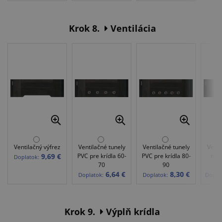
Krok 8.
Ventilácia
Ventilačný výfrez
Ventilačné tunely
Ventilačné tunely
Venti
9,69 €
PVC pre krídla 60-
PVC pre krídla 80-
mos
Doplatok:
70
90
kr
6,64 €
8,30 €
Doplatok:
Doplatok:
Doplat
Krok 9.
Výplň krídla