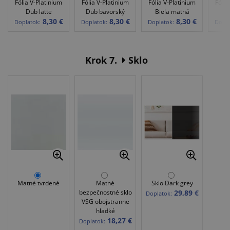
Fólia V-Platinium
Fólia V-Platinium
Fólia V-Platinium
Fólia
Dub latte
Dub bavorský
Biela matná
Dub
8,30 €
8,30 €
8,30 €
Doplatok:
Doplatok:
Doplatok:
Dopla
Krok 7.
Sklo
Matné tvrdené
Matné
Sklo Dark grey
bezpečnostné sklo
29,89 €
Doplatok:
VSG obojstranne
hladké
18,27 €
Doplatok: