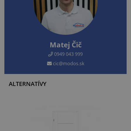
Matej Čič
0949 043 999
cic@modos.sk
ALTERNATÍVY