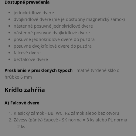
Dostupné prevedenia
jednokrídlové dvere
dvojkrídlové dvere (nie je dostupný magnetický zámok)
nástenné posuvné jednokrídlové dvere
nástenné posuvné dvojkrídlové dvere
posuvné jednokrídlové dvere do puzdra
posuvné dvojkrídlové dvere do puzdra
falcové dvere
bezfalcové dvere
Presklenie v presklených typoch
- matné tvrdené sklo o
hrúbke 6 mm
Krídlo zahŕňa
A) Falcové dvere
Klasický zámok - BB, WC, PZ zámok alebo bez otvoru
Závesy (pánty) čapové - SK norma = 3 ks alebo PL norma
= 2 ks