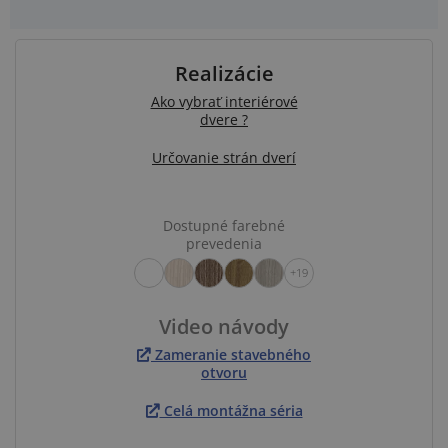
Realizácie
Ako vybrať interiérové
dvere ?
Určovanie strán dverí
Dostupné farebné
prevedenia
+19
Video návody
Zameranie stavebného
otvoru
Celá montážna séria