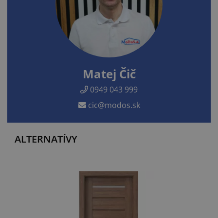
Matej Čič
0949 043 999
cic@modos.sk
ALTERNATÍVY