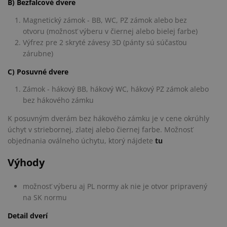
B) Bezfalcové dvere
Magnetický zámok - BB, WC, PZ zámok alebo bez
otvoru (možnosť výberu v čiernej alebo bielej farbe)
Výfrez pre 2 skryté závesy 3D (pánty sú súčasťou
zárubne)
C) Posuvné dvere
Zámok - hákový BB, hákový WC, hákový PZ zámok alebo
bez hákového zámku
K posuvným dverám bez hákového zámku je v cene okrúhly
úchyt v striebornej, zlatej alebo čiernej farbe. Možnosť
objednania oválneho úchytu, ktorý nájdete
tu
Výhody
možnosť výberu aj PL normy ak nie je otvor pripravený
na SK normu
Detail dverí