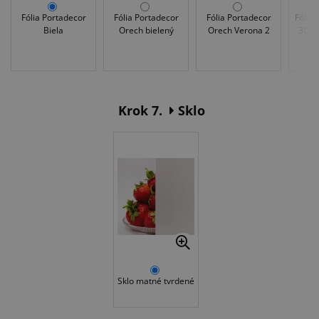
Fólia Portadecor
Fólia Portadecor
Fólia Portadecor
Fólia 
Biela
Orech bielený
Orech Verona 2
3D A
Krok 7.
Sklo
Sklo matné tvrdené