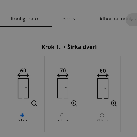
Konfigurátor
Popis
Odborná montáž
Krok 1.
Šírka dverí
60 cm
70 cm
80 cm