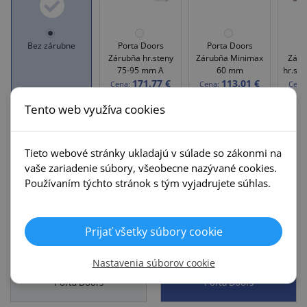
Bez zárubne
Porta Doors
Porta Doors
Po
Zárubňa hr.steny
Zárubňa Minimax
Záru
75-95 mm A
60 mm
hr.st
171.77 €
113.01 €
Cena:
Cena:
Cena
Tento web využíva cookies
269,83 €
Tieto webové stránky ukladajú v súlade so zákonmi na
vaše zariadenie súbory, všeobecne nazývané cookies.
VLOŽIŤ DO KOŠÍKA
Množstvo:
Používaním týchto stránok s tým vyjadrujete súhlas.
Príbuzné kategórie
Prijať všetky súbory cookie
Nastavenia súborov cookie
Interiérové dvere
Zárubne
Porta Doors
Porta Doors