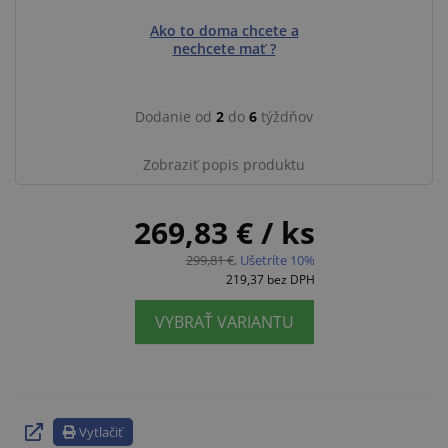
Ako to doma chcete a
nechcete mať ?
Dodanie od
2
do
6
týždňov
Zobraziť popis produktu
269,83 €
/ ks
299,81 €
,
Ušetríte 10%
219,37
bez DPH
VYBRAŤ VARIANTU
Vytlačiť