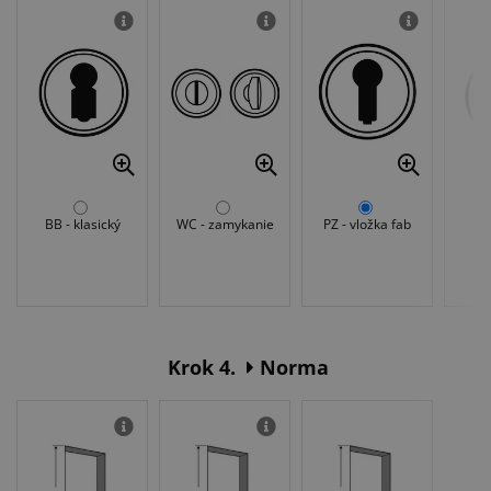
BB - klasický
WC - zamykanie
PZ - vložka fab
Be
Krok 4.
Norma