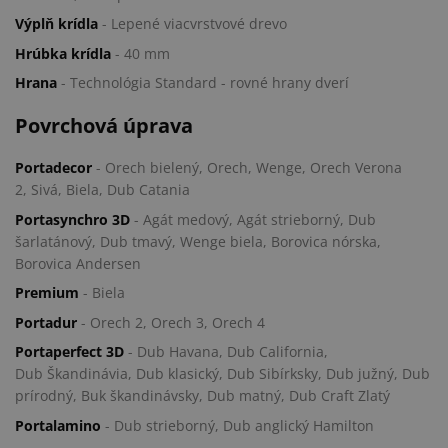
Výplň krídla
- Lepené viacvrstvové drevo
Hrúbka krídla
- 40 mm
Hrana
- Technológia Standard - rovné hrany dverí
Povrchová úprava
Portadecor
- Orech bielený, Orech, Wenge, Orech Verona
2, Sivá, Biela, Dub Catania
Portasynchro 3D
- Agát medový, Agát strieborný, Dub
šarlatánový, Dub tmavý, Wenge biela, Borovica nórska,
Borovica Andersen
Premium
- Biela
Portadur
- Orech 2, Orech 3, Orech 4
Portaperfect 3D
- Dub Havana, Dub California,
Dub Škandinávia, Dub klasický, Dub Sibírksky, Dub južný, Dub
prírodný, Buk škandinávsky, Dub matný, Dub Craft Zlatý
Portalamino
- Dub strieborný, Dub anglický Hamilton