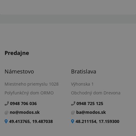
Predajne
Námestovo
Bratislava
Miestneho priemyslu 1028
Výhonska 1
Polyfunkčný dom ORMO
Obchodný dom Drevona
0948 706 036
0948 725 125
no@modos.sk
ba@modos.sk
49.413765, 19.487038
48.211154, 17.159300