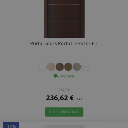
Porta Doors Porta Line vzor E.1
+41
Doprava
262.91
236,62 €
/ ks
DETAIL PRODUKTU
-10%