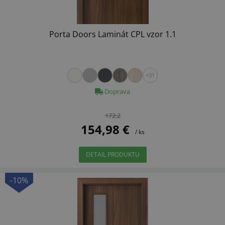
Porta Doors Laminát CPL vzor 1.1
+31
Doprava
172.2
154,98 €
/ ks
DETAIL PRODUKTU
-10%