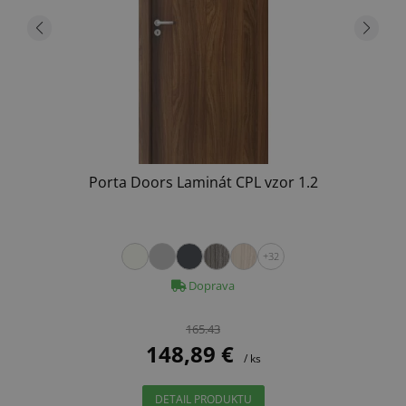
Porta Doors Laminát CPL vzor 1.2
+32
Doprava
165.43
148,89 €
/ ks
DETAIL PRODUKTU