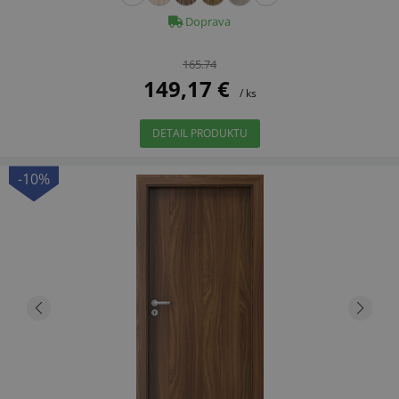
Doprava
165.74
149,17 €
/ ks
DETAIL PRODUKTU
-10%