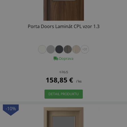
Porta Doors Laminát CPL vzor 1.3
+31
Doprava
176.5
158,85 €
/ ks
DETAIL PRODUKTU
-10%