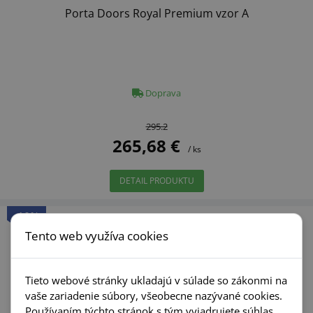
Porta Doors Royal Premium vzor A
Doprava
295.2
265,68 €
/ ks
DETAIL PRODUKTU
-10%
Tento web využíva cookies
Tieto webové stránky ukladajú v súlade so zákonmi na
vaše zariadenie súbory, všeobecne nazývané cookies.
Používaním týchto stránok s tým vyjadrujete súhlas.