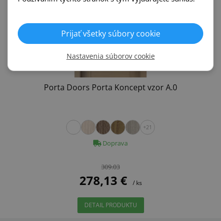
Prijať všetky súbory cookie
Nastavenia súborov cookie
Porta Doors Porta Koncept vzor A.0
+21
Doprava
309.03
278,13 €
/ ks
DETAIL PRODUKTU