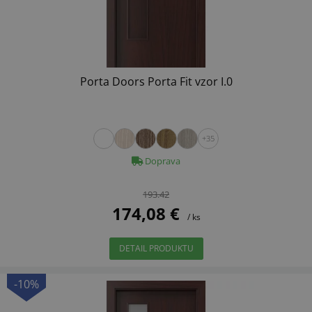
Porta Doors Porta Fit vzor I.0
+35
Doprava
193.42
174,08 €
/ ks
DETAIL PRODUKTU
-10%