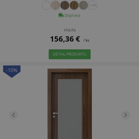
+19
Doprava
173.73
156,36 €
/ ks
DETAIL PRODUKTU
-10%