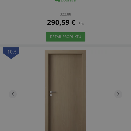
322.88
290,59 €
/ ks
DETAIL PRODUKTU
-10%