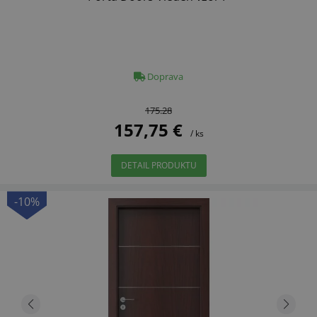
Doprava
175.28
157,75 €
/ ks
DETAIL PRODUKTU
-10%