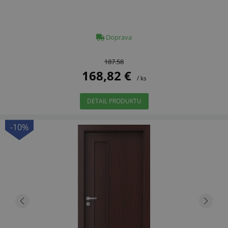
Doprava
187.58
168,82 €
/ ks
DETAIL PRODUKTU
-10%