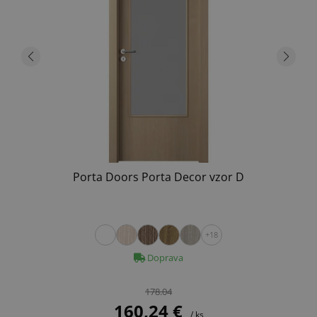
Porta Doors Porta Decor vzor D
+18
Doprava
178.04
160,24 €
/ ks