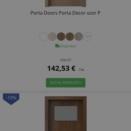
Porta Doors Porta Decor vzor P
+19
Doprava
158.37
142,53 €
/ ks
DETAIL PRODUKTU
-10%