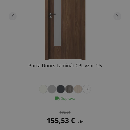
Porta Doors Laminát CPL vzor 1.5
+30
Doprava
172.81
155,53 €
/ ks