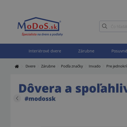
Interiérové dvere
Zárubne
Posuvné
Dvere
Zárubne
Podľa značky
Invado
Pre jednokr