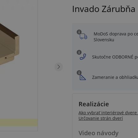
Invado Zárubňa
MoDoS doprava po c
Slovensku
Skutočne ODBORNÉ p
Zameranie a obhliadk
Realizácie
Ako vybrať interiérové dvere 
Určovanie strán dverí
Video návody