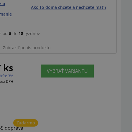
žia
Ako to doma chcete a nechcete mať ?
vnanie
e od
6
do
18
týždňov
Zobraziť popis produktu
/ ks
VYBRAŤ VARIANTU
tríte 3%
bez DPH
Zadarmo
S doprava