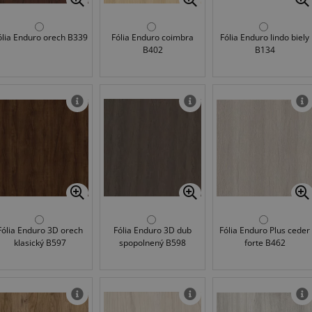
ólia Enduro orech B339
Fólia Enduro coimbra
Fólia Enduro lindo biely
B402
B134
Fólia Enduro 3D orech
Fólia Enduro 3D dub
Fólia Enduro Plus ceder
klasický B597
spopolnený B598
forte B462