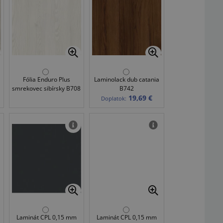
Fólia Enduro Plus
Laminolack dub catania
smrekovec sibírsky B708
B742
19,69 €
Doplatok:
Laminát CPL 0,15 mm
Laminát CPL 0,15 mm