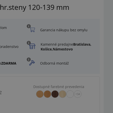
 hr.steny 120-139 mm
elom
Garancia nákupu bez omylu
Kamenné predajne
Bratislava,
oradenstvo
Košice,
Námestovo
a
ZDARMA
Odborná montáž
Dostupné farebné prevedenia
?
+34
Ilustračný obrázok