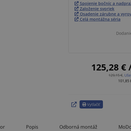
Spojenie bočníc a nadpra
Založenie svoriek
Osadenie zárubne a vyro
Celá montážna séria
Dodani
125,28 €
129,15 €
,
Uše
101,85
Vytlačiť
tor
Popis
Odborná montáž
MoDo