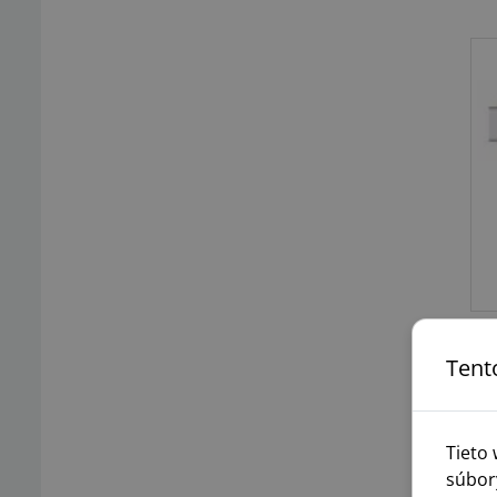
Tent
Tieto
súbor