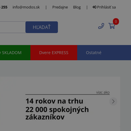
 255
info@modos.sk
|
Predajne
Blog
|
Prihlásiť sa
0
HĽADAŤ
y SKLADOM
Dvere EXPRESS
Ostatné