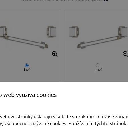
ľavá
pravá
o web využíva cookies
Krok 3.
Norma
 webové stránky ukladajú v súlade so zákonmi na vaše zaria
y, všeobecne nazývané cookies. Používaním týchto stránok 