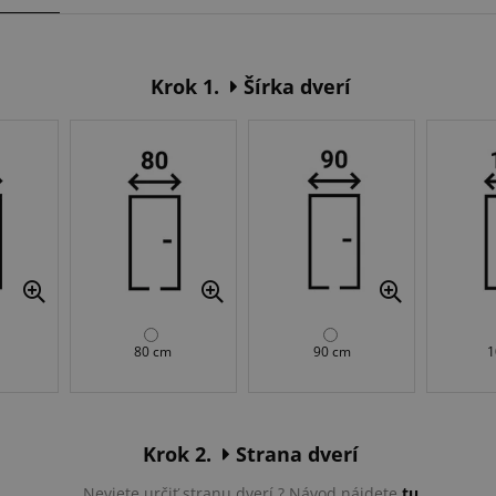
Krok 1.
Šírka dverí
80 cm
90 cm
1
Krok 2.
Strana dverí
Neviete určiť stranu dverí ? Návod nájdete
tu