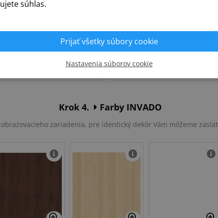
ujete súhlas.
Prijať všetky súbory cookie
Slovenská
Poľská
Nastavenia súborov cookie
Krok 4.
Farby INVADO
u zobrazovacieho zariadenia, pre identický dekór Vám môžeme zasla