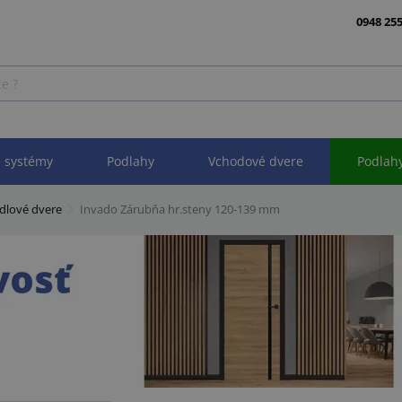
0948 255
 systémy
Podlahy
Vchodové dvere
Podlah
ídlové dvere
Invado Zárubňa hr.steny 120-139 mm