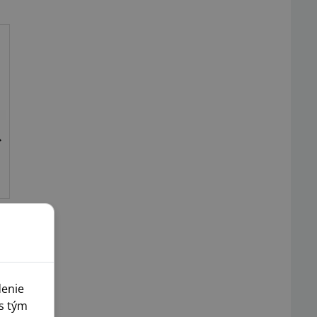
denie
s tým