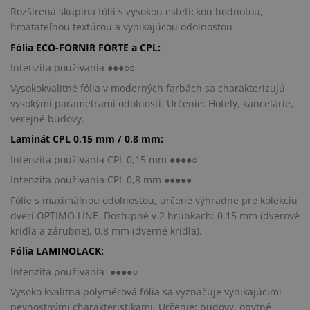
Rozšírená skupina fólií s vysokou estetickou hodnotou,
hmatateľnou textúrou a vynikajúcou odolnosťou
Fólia ECO-FORNIR FORTE a CPL:
Intenzita používania ●●●○○
Vysokokvalitné fólia v moderných farbách sa charakterizujú
vysokými parametrami odolnosti. Určenie: Hotely, kancelárie,
verejné budovy.
Laminát CPL 0,15 mm / 0,8 mm:
Intenzita používania CPL 0,15 mm ●●●●○
Intenzita používania CPL 0,8 mm ●●●●●
Fólie s maximálnou odolnosťou, určené výhradne pre kolekciu
dverí OPTIMO LINE. Dostupné v 2 hrúbkach: 0,15 mm (dverové
krídla a zárubne), 0,8 mm (dverné krídla).
Fólia LAMINOLACK:
Intenzita používania ●●●●○
Vysoko kvalitná polymérová fólia sa vyznačuje vynikajúcimi
pevnostnými charakteristikami. Určenie: budovy, obytné