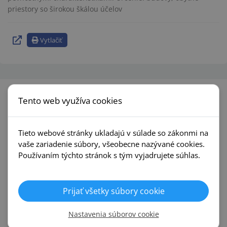
priestory so širokou škálou účelov
Vytlačiť
Tento web využíva cookies
Predajne
Tieto webové stránky ukladajú v súlade so zákonmi na
vaše zariadenie súbory, všeobecne nazývané cookies.
Používaním týchto stránok s tým vyjadrujete súhlas.
Námestovo
Bratislava
Miestneho priemyslu 1028
Výhonska 1
Prijať všetky súbory cookie
Polyfunkčný dom ORMO
Obchodný dom Drevona
0948 706 036
0948 725 125
Nastavenia súborov cookie