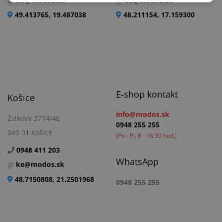
no@modos.sk
ba@modos.sk
49.413765, 19.487038
48.211154, 17.159300
E-shop kontakt
Košice
info@modos.sk
Žižkova 3774/4E
0948 255 255
040 01 Košice
(Po - Pi, 8 - 16:30 hod.)
0948 411 203
WhatsApp
ke@modos.sk
48.7150808, 21.2501968
0948 255 255