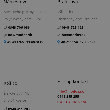
Námestovo
Bratislava
Miestneho priemyslu 1028
Výhonska 1
Polyfunkčný dom ORMO
Obchodný dom Drevona
0948 706 036
0948 725 125
no@modos.sk
ba@modos.sk
49.413765, 19.487038
48.211154, 17.159300
E-shop kontakt
Košice
info@modos.sk
Žižkova 3774/4E
0948 255 255
040 01 Košice
(Po - Pi, 8 - 16:30 hod.)
0948 411 203