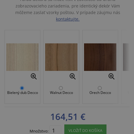
zobrazovacieho zariadenia, pre identický dekór Vám
môžeme zaslať vzorky poštou. V prípade záujmu nás
kontaktujte.
Bielený dub Decco
Walnut Decco
Orech Decco
Wen
164,51 €
VLOŽIŤ DO KOŠÍKA
Množstvo: