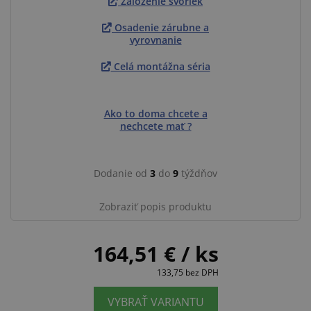
Založenie svoriek
Osadenie zárubne a
vyrovnanie
Celá montážna séria
Ako to doma chcete a
nechcete mať ?
Dodanie od
3
do
9
týždňov
Zobraziť popis produktu
164,51 €
/ ks
133,75
bez DPH
VYBRAŤ VARIANTU