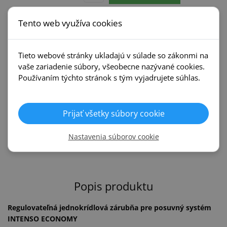
Tento web využíva cookies
Príbuzné kategórie
Tieto webové stránky ukladajú v súlade so zákonmi na
vaše zariadenie súbory, všeobecne nazývané cookies.
Interiérové dvere
Zárubne
Používaním týchto stránok s tým vyjadrujete súhlas.
Intenso
Intenso
Prijať všetky súbory cookie
Posuvné systémy
Kľučky
Intenso
Nastavenia súborov cookie
Popis produktu
Regulovateľná jednokrídlová zárubňa pre posuvný systém
INTENSO ECONOMY