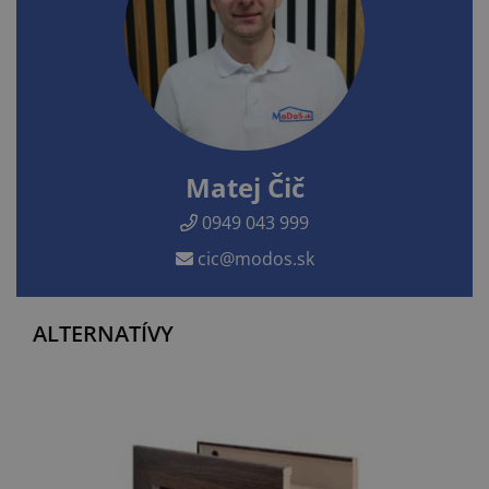
Matej Čič
0949 043 999
cic@modos.sk
ALTERNATÍVY