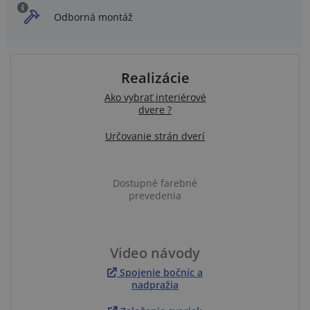
Odborná montáž
Realizácie
Ako vybrať interiérové
dvere ?
Určovanie strán dverí
Dostupné farebné
prevedenia
Video návody
Spojenie bočníc a
nadpražia