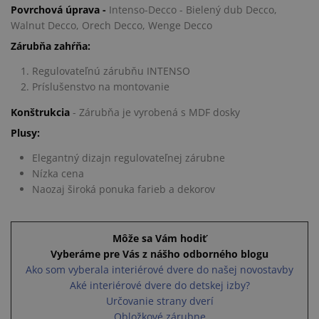
Povrchová úprava -
Intenso-Decco - Bielený dub Decco,
Walnut Decco, Orech Decco, Wenge Decco
Zárubňa zahŕňa:
Regulovateľnú zárubňu INTENSO
Príslušenstvo na montovanie
Konštrukcia
- Zárubňa je vyrobená s MDF dosky
Plusy:
Elegantný dizajn regulovateľnej zárubne
Nízka cena
Naozaj široká ponuka farieb a dekorov
Môže sa Vám hodiť
Vyberáme pre Vás z nášho odborného blogu
Ako som vyberala interiérové dvere do našej novostavby
Aké interiérové dvere do detskej izby?
Určovanie strany dverí
Obložkové zárubne