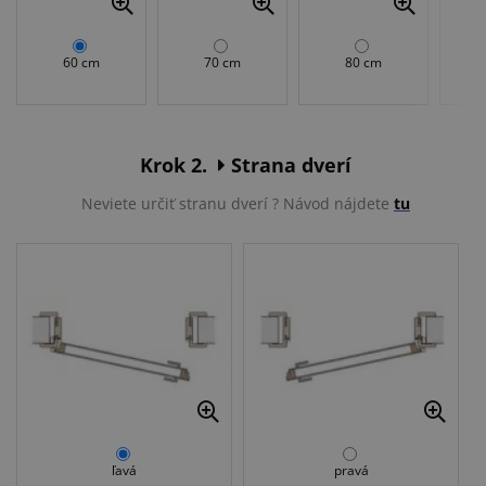
60 cm
70 cm
80 cm
Krok 2.
Strana dverí
Neviete určiť stranu dverí ? Návod nájdete
tu
ľavá
pravá