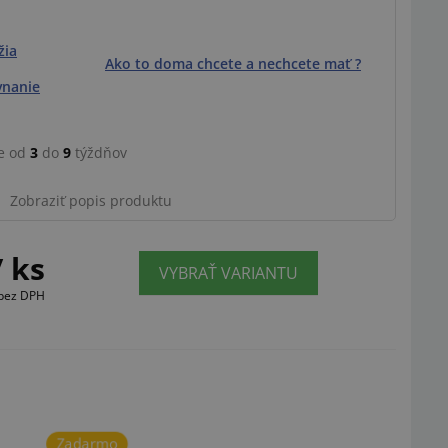
žia
Ako to doma chcete a nechcete mať ?
vnanie
e od
3
do
9
týždňov
Zobraziť popis produktu
/ ks
VYBRAŤ VARIANTU
bez DPH
Zadarmo