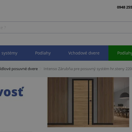
0948 255
 systémy
Podlahy
Vchodové dvere
Podlah
rídlové posuvné dvere
Intenso Zárubňa pre posuvný systém hr.steny 22