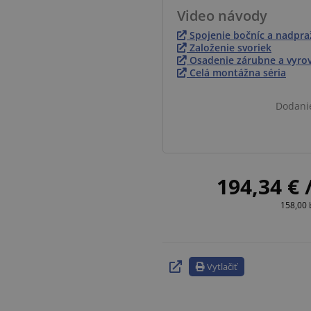
Video návody
Spojenie bočníc a nadpra
Založenie svoriek
Osadenie zárubne a vyro
Celá montážna séria
Dodani
194,34 €
158,00
Vytlačiť