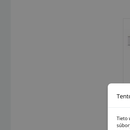
Tent
Tieto
súbor