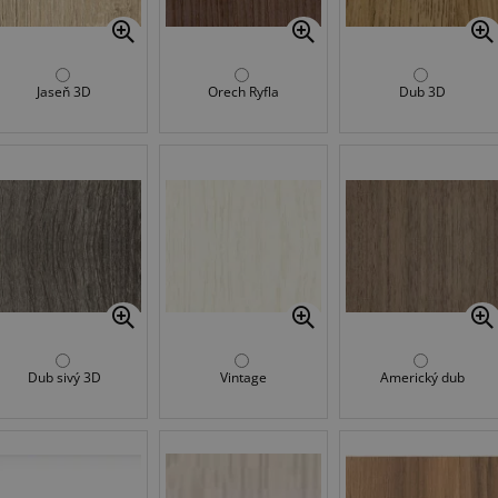
Jaseň 3D
Orech Ryfla
Dub 3D
Dub sivý 3D
Vintage
Americký dub