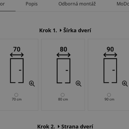
tor
Popis
Odborná montáž
MoDo
Krok 1.
Šírka dverí
70 cm
80 cm
90 cm
Krok 2.
Strana dverí