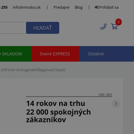
 255
info@modos.sk
|
Predajne
Blog
|
Prihlásiť sa
0
HĽADAŤ
y SKLADOM
Dvere EXPRESS
Ostatné
0-239 mm Avangarde/Elegance/Classic