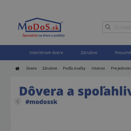
Interiérové dvere
Zárubne
Posuvné
Dvere
Zárubne
Podľa značky
Intenso
Pre jednok