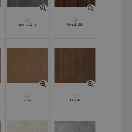
Grafit Ryfla
Orech 3D
Jelša
Orech