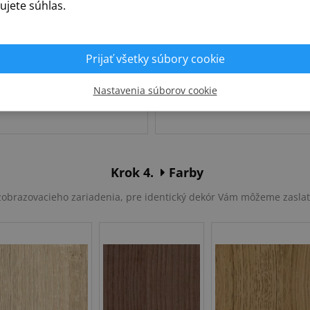
ujete súhlas.
Prijať všetky súbory cookie
Nastavenia súborov cookie
Slovenská
Poľská
Krok 4.
Farby
u zobrazovacieho zariadenia, pre identický dekór Vám môžeme zasla