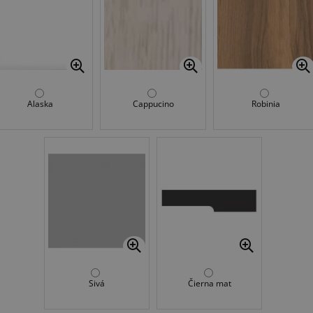
Alaska
Cappucino
Robinia
Sivá
Čierna mat