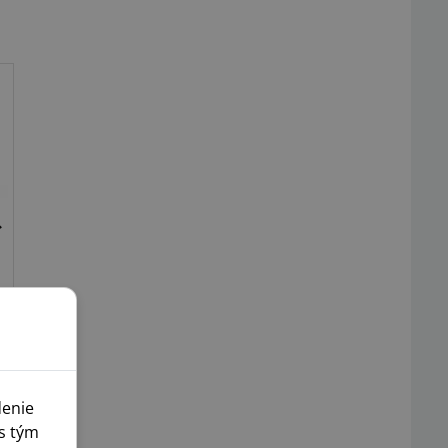
denie
s tým