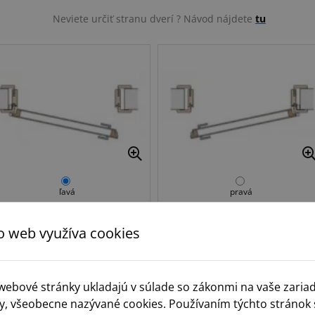
Neviete určiť stranu dverí ? Návod nájdete
tu
ľavá
pravá
o web využíva cookies
Krok 3.
Norma
 webové stránky ukladajú v súlade so zákonmi na vaše zaria
y, všeobecne nazývané cookies. Používaním týchto stránok 