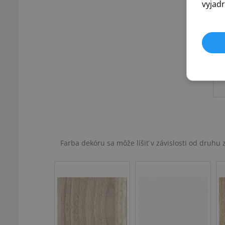
vyjadr
Farba dekóru sa môže líšiť v závislosti od druh