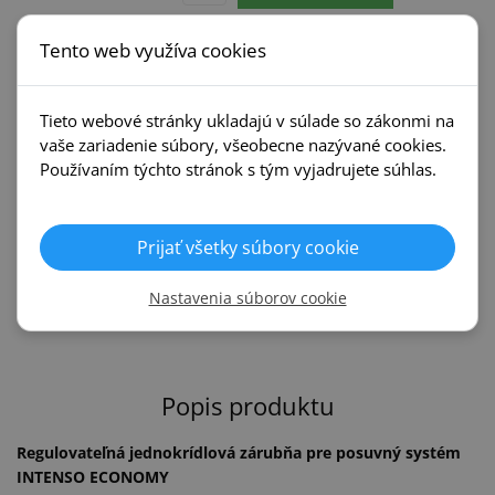
Tento web využíva cookies
Príbuzné kategórie
Tieto webové stránky ukladajú v súlade so zákonmi na
vaše zariadenie súbory, všeobecne nazývané cookies.
Interiérové dvere
Zárubne
Používaním týchto stránok s tým vyjadrujete súhlas.
Intenso
Intenso
Prijať všetky súbory cookie
Posuvné systémy
Kľučky
Intenso
Nastavenia súborov cookie
Popis produktu
Regulovateľná jednokrídlová zárubňa pre posuvný systém
INTENSO ECONOMY