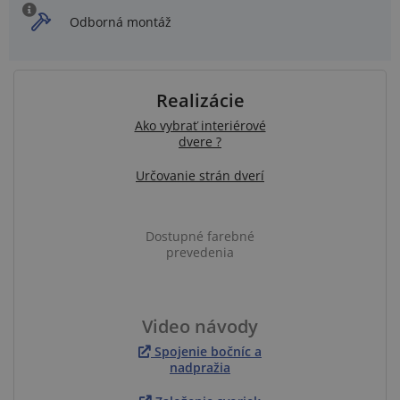
Odborná montáž
Realizácie
Ako vybrať interiérové
dvere ?
Určovanie strán dverí
Dostupné farebné
prevedenia
Video návody
Spojenie bočníc a
nadpražia