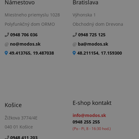
Námestovo
Bratislava
Miestneho priemyslu 1028
Výhonska 1
Polyfunkčný dom ORMO
Obchodný dom Drevona
0948 706 036
0948 725 125
no@modos.sk
ba@modos.sk
49.413765, 19.487038
48.211154, 17.159300
E-shop kontakt
Košice
info@modos.sk
Žižkova 3774/4E
0948 255 255
040 01 Košice
(Po - Pi, 8 - 16:30 hod.)
0948 411 203