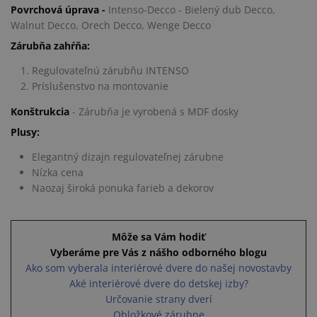
Povrchová úprava -
Intenso-Decco - Bielený dub Decco,
Walnut Decco, Orech Decco, Wenge Decco
Zárubňa zahŕňa:
Regulovateľnú zárubňu INTENSO
Príslušenstvo na montovanie
Konštrukcia
- Zárubňa je vyrobená s MDF dosky
Plusy:
Elegantný dizajn regulovateľnej zárubne
Nízka cena
Naozaj široká ponuka farieb a dekorov
Môže sa Vám hodiť
Vyberáme pre Vás z nášho odborného blogu
Ako som vyberala interiérové dvere do našej novostavby
Aké interiérové dvere do detskej izby?
Určovanie strany dverí
Obložkové zárubne