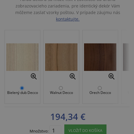
zobrazovacieho zariadenia, pre identický dekór Vám
môžeme zaslať vzorky poštou. V prípade záujmu nás
kontaktujte.
Bielený dub Decco
Walnut Decco
Orech Decco
Wen
194,34 €
VLOŽIŤ DO KOŠÍKA
Množstvo: