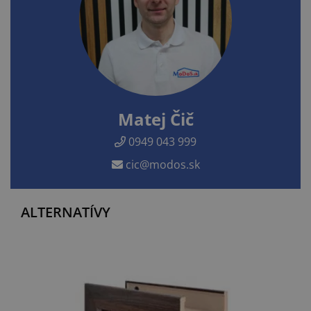
Matej Čič
0949 043 999
cic@modos.sk
ALTERNATÍVY