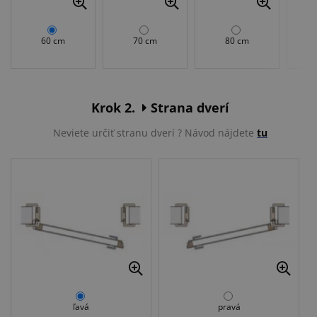
60 cm
70 cm
80 cm
Krok 2.
Strana dverí
Neviete určiť stranu dverí ? Návod nájdete
tu
ľavá
pravá