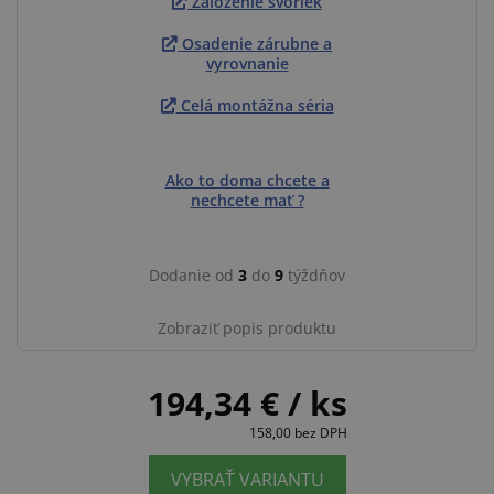
Založenie svoriek
Osadenie zárubne a
vyrovnanie
Celá montážna séria
Ako to doma chcete a
nechcete mať ?
Dodanie od
3
do
9
týždňov
Zobraziť popis produktu
194,34 €
/ ks
158,00
bez DPH
VYBRAŤ VARIANTU