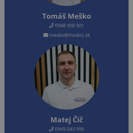
Tomáš Meško
0948 908 901
mesko@modos.sk
Matej Čič
0949 043 999