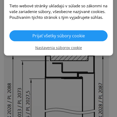
Tieto webové stránky ukladajú v súlade so zákonmi na
Zárubňa zahŕňa:
vaše zariadenie súbory, všeobecne nazývané cookies.
Tesnenie
Používaním týchto stránok s tým vyjadrujete súhlas.
Otvory pre 3 pánty
Otvor pre západku alebo pre dodatočný vrchný zámok
Prijať všetky súbory cookie
Nákres zárubne
Nastavenia súborov cookie