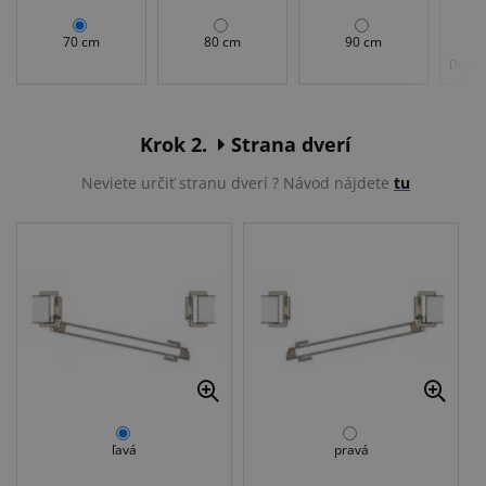
70 cm
80 cm
90 cm
Doplat
Krok 2.
Strana dverí
Neviete určiť stranu dverí ? Návod nájdete
tu
ľavá
pravá