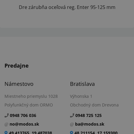
Dre zárubňa oceľová reg. Enter 95-125 mm
Predajne
Námestovo
Bratislava
Miestneho priemyslu 1028
Výhonska 1
Polyfunkčný dom ORMO
Obchodný dom Drevona
0948 706 036
0948 725 125
no@modos.sk
ba@modos.sk
49.413765, 19.487038
48.211154, 17.159300