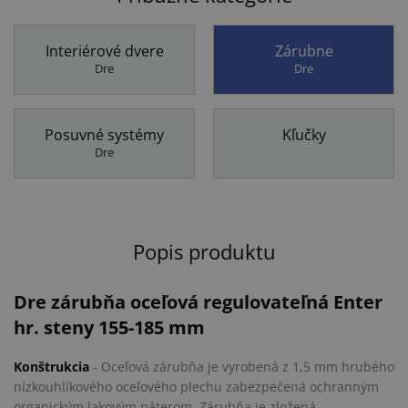
Interiérové dvere
Zárubne
Dre
Dre
Posuvné systémy
Kľučky
Dre
Popis produktu
Dre zárubňa oceľová regulovateľná Enter
hr. steny 155-185 mm
Konštrukcia
- Oceľová zárubňa je vyrobená z 1,5 mm hrubého
nízkouhlíkového oceľového plechu zabezpečená ochranným
organickým lakovým náterom. Zárubňa je zložená