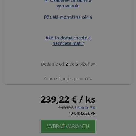
Osadenie zárubne a
vyrovnanie
Celá montážna séria
Ako to doma chcete a
nechcete mať ?
Dodanie od
2
do
6
týždňov
Zobraziť popis produktu
239,22 €
/ ks
246,62 €
,
Ušetríte 3%
194,49
bez DPH
VYBRAŤ VARIANTU