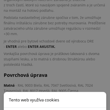
z troch častí, ktoré sú navzájom spojené zváraním a je určená
na montáž na hotovú podlahu.
Podstata nastaviteľnej zárubne spočíva v tom, že umožňuje
finálnu inštaláciu zárubne bez potreby murovania. Predĺženie
zatváracieho uhla zárubne umožňuje reguláciu v rozmedzí
+30 mm.
Je vhodná pre bytové vchodové dvere od výrobocu DRE
-
ENTER
alebo
ENTER AKUSTIK
.
Vonkajšia povrchová úprava je práškovo lakovaná s dvoma
stupňami lesku, a to matná s drobnou štruktúrou alebo
pololesklá hladká.
Povrchová úprava
Matná
- RAL 9003 Biela, RAL 7047 Svetlosivá, RAL 7024
Tmavosivá, RAL 8017 Hnedá, RAL 9005 Čierna
Pololesklá
- RAL 9003 Biela, RAL 1001 Béžová, RAL 7047
Tento web využíva cookies
Svetlosivá, RAL 7024 Tmavosivá, RAL 8017 Hnedá, RAL 9005
Čierna