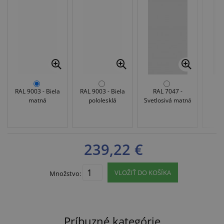
RAL 9003 - Biela
RAL 9003 - Biela
RAL 7047 -
RA
matná
pololesklá
Svetlosivá matná
S
p
239,22 €
VLOŽIŤ DO KOŠÍKA
Množstvo:
Príbuzné kategórie