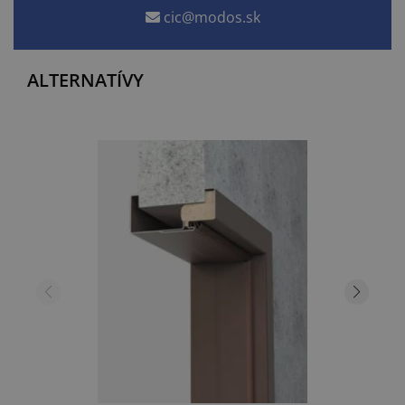
cic@modos.sk
ALTERNATÍVY