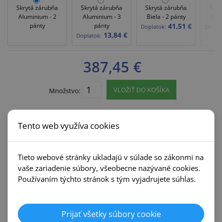
Skrytá zárubňa
Skrytá zárubňa
Skrytá zárubňa
Skry
Aluminium - 2
Aluminium - 3
Biela - 2 pánty
Biel
pánty
pánty
41,51 €
Doplatok:
Doplat
13,84 €
Doplatok:
387,45 €
VLOŽIŤ DO KOŠÍKA
Množstvo:
Tento web využíva cookies
Príbuzné kategórie
Tieto webové stránky ukladajú v súlade so zákonmi na
Interiérové dvere
Zárubne
vaše zariadenie súbory, všeobecne nazývané cookies.
Dre
Dre
Používaním týchto stránok s tým vyjadrujete súhlas.
Posuvné systémy
Kľučky
Prijať všetky súbory cookie