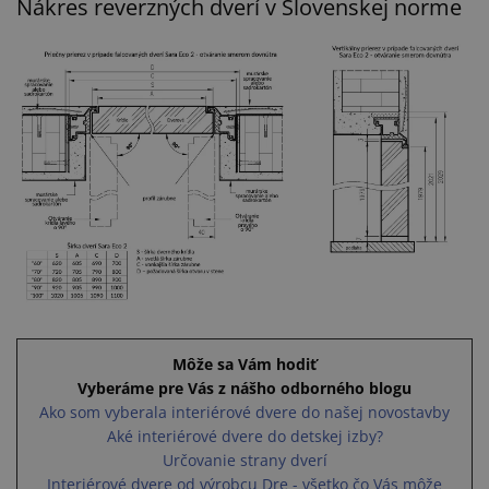
Nákres reverzných dverí v Slovenskej norme
Môže sa Vám hodiť
Vyberáme pre Vás z nášho odborného blogu
Ako som vyberala interiérové dvere do našej novostavby
Aké interiérové dvere do detskej izby?
Určovanie strany dverí
Interiérové dvere od výrobcu Dre - všetko čo Vás môže