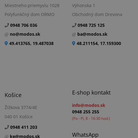
Miestneho priemyslu 1028
Výhonska 1
Polyfunkčný dom ORMO
Obchodný dom Drevona
0948 706 036
0948 725 125
no@modos.sk
ba@modos.sk
49.413765, 19.487038
48.211154, 17.159300
E-shop kontakt
Košice
info@modos.sk
Žižkova 3774/4E
0948 255 255
040 01 Košice
(Po - Pi, 8 - 16:30 hod.)
0948 411 203
WhatsApp
ke@modos.sk