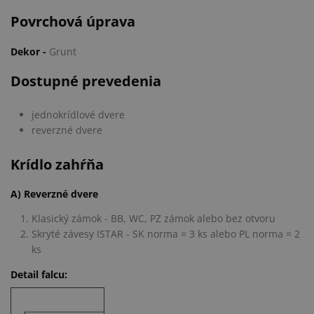
Povrchová úprava
Dekor -
Grunt
Dostupné prevedenia
jednokrídlové dvere
reverzné dvere
Krídlo zahŕňa
A) Reverzné dvere
Klasický zámok - BB, WC, PZ zámok alebo bez otvoru
Skryté závesy ISTAR - SK norma = 3 ks alebo PL norma = 2
ks
Detail falcu: