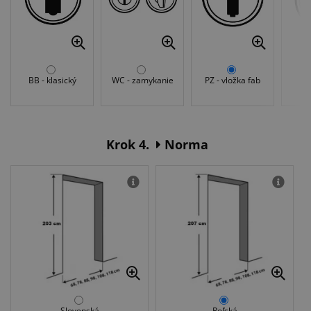
BB - klasický
WC - zamykanie
PZ - vložka fab
Be
Krok 4.
Norma
Slovenská
Poľská