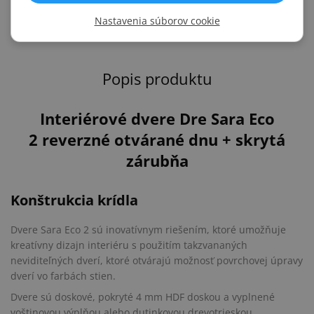
Dre
Nastavenia súborov cookie
Popis produktu
Interiérové dvere Dre Sara Eco
2 reverzné otvárané dnu + skrytá
zárubňa
Konštrukcia krídla
Dvere Sara Eco 2 sú inovatívnym riešením, ktoré umožňuje
kreatívny dizajn interiéru s použitím takzvananých
neviditeľných dverí, ktoré otvárajú možnosť povrchovej úpravy
dverí vo farbách stien.
Dvere sú doskové, pokryté 4 mm HDF doskou a vyplnené
voštinovou výplňou alebo dutinkovou drevotrieskou.