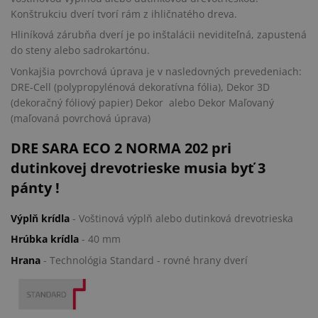
Konštrukciu dverí tvorí rám z ihličnatého dreva.
Hliníková zárubňa dverí je po inštalácii neviditeľná, zapustená
do steny alebo sadrokartónu.
Vonkajšia povrchová úprava je v nasledovných prevedeniach:
DRE-Cell (polypropylénová dekoratívna fólia), Dekor 3D
(dekoračný fóliový papier) Dekor alebo Dekor Maľovaný
(maľovaná povrchová úprava)
DRE SARA ECO 2 NORMA 202 pri
dutinkovej drevotrieske musia byť 3
pánty !
Výplň krídla
- Voštinová výplň alebo dutinková drevotrieska
Hrúbka krídla
- 40 mm
Hrana
- Technológia Standard - rovné hrany dverí