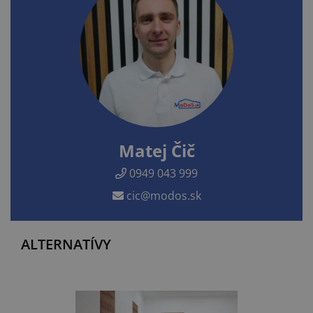
Matej Čič
0949 043 999
cic@modos.sk
ALTERNATÍVY