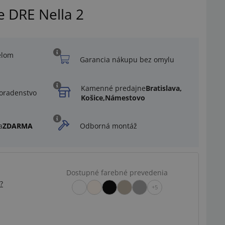
e DRE Nella 2
elom
Garancia nákupu bez omylu
Kamenné predajne
Bratislava,
oradenstvo
Košice,
Námestovo
a
ZDARMA
Odborná montáž
Dostupné farebné prevedenia
?
+5
Ilustračný obrázok