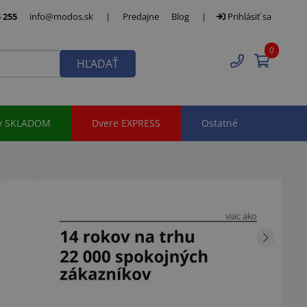
 255
info@modos.sk
|
Predajne
Blog
|
Prihlásiť sa
0
HĽADAŤ
y SKLADOM
Dvere EXPRESS
Ostatné