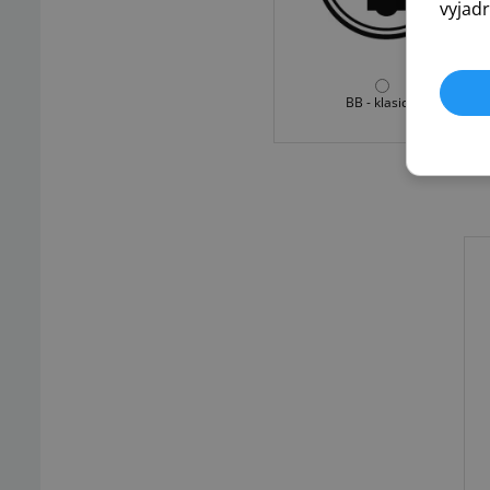
vyjadr
BB - klasický