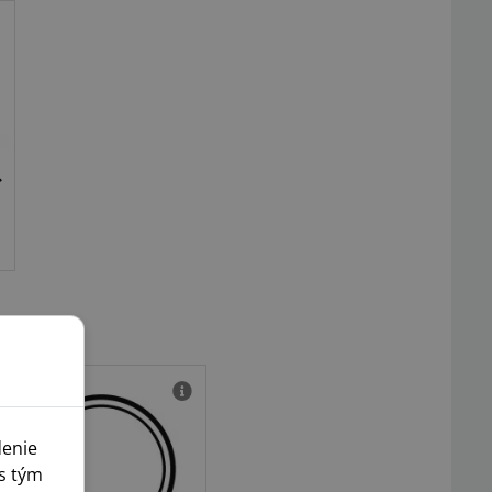
denie
s tým