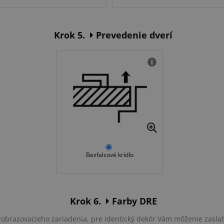
Krok 5.
Prevedenie dverí
Bezfalcové krídlo
Krok 6.
Farby DRE
u zobrazovacieho zariadenia, pre identický dekór Vám môžeme zasla