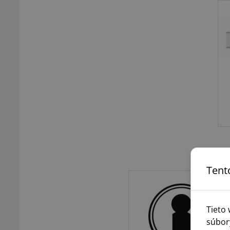
Tent
Tieto
súbor