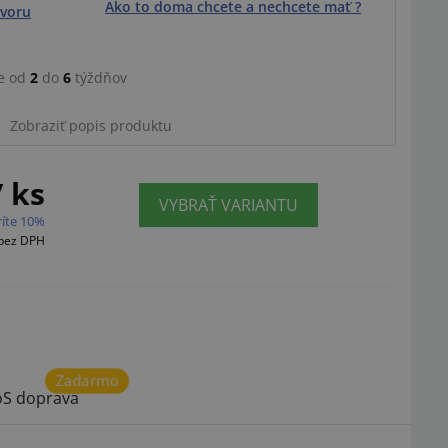
Ako to doma chcete a nechcete mať ?
voru
e od
2
do
6
týždňov
Zobraziť popis produktu
/ ks
VYBRAŤ VARIANTU
ríte 10%
bez DPH
Zadarmo
S doprava