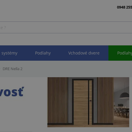
0948 255
 systémy
Podlahy
Vchodové dvere
Podlah
DRE Nella 2