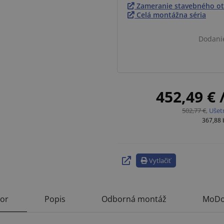
Zameranie stavebného ot
Celá montážna séria
Dodani
452,49 €
502,77 €
,
Ušet
367,88
Vytlačiť
tor
Popis
Odborná montáž
MoDo