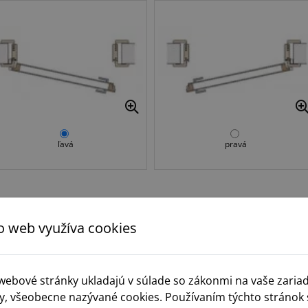
ľavá
pravá
Krok 3.
Typ zámku
o web využíva cookies
 webové stránky ukladajú v súlade so zákonmi na vaše zaria
y, všeobecne nazývané cookies. Používaním týchto stránok 