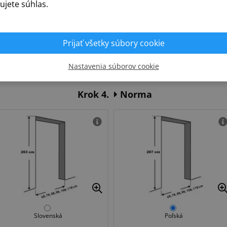
ujete súhlas.
Prijať všetky súbory cookie
WC - zamykanie
PZ - vložka fab
Nastavenia súborov cookie
Krok 4.
Norma
Slovenská
Poľská