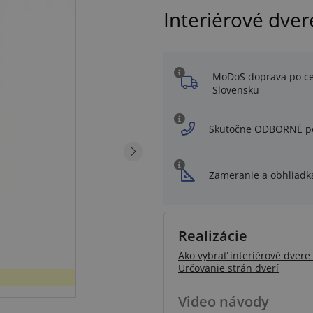
Interiérové dver
MoDoS doprava po c
Slovensku
Skutočne ODBORNÉ p
Zameranie a obhliadk
Realizácie
Ako vybrať interiérové dvere 
Určovanie strán dverí
Video návody