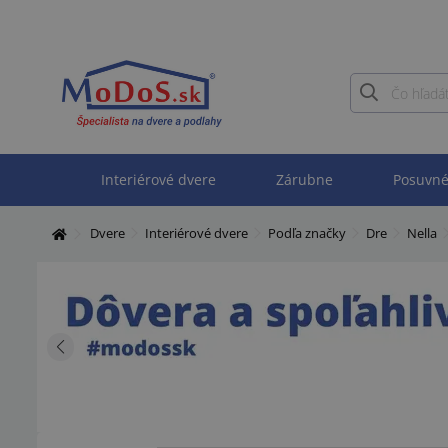
Interiérové dvere
Zárubne
Posuvné
Dvere
Interiérové dvere
Podľa značky
Dre
Nella