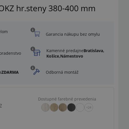
 OKZ hr.steny 380-400 mm
elom
Garancia nákupu bez omylu
Kamenné predajne
Bratislava,
oradenstvo
Košice,
Námestovo
a
ZDARMA
Odborná montáž
Dostupné farebné prevedenia
?
+24
Ilustračný obrázok