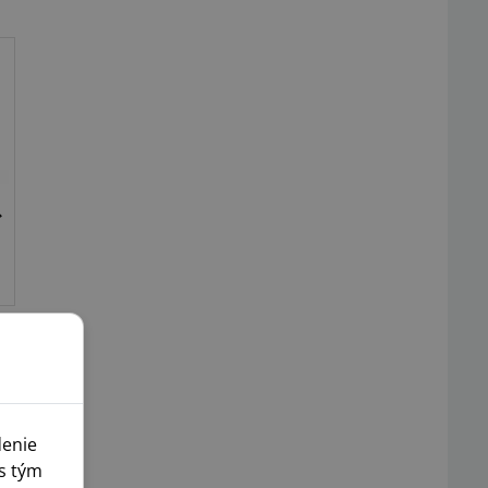
denie
s tým