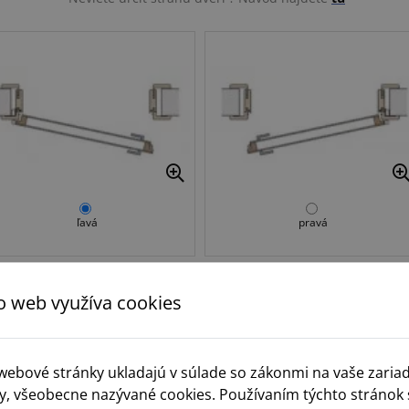
ľavá
pravá
o web využíva cookies
Krok 3.
Norma
 webové stránky ukladajú v súlade so zákonmi na vaše zaria
y, všeobecne nazývané cookies. Používaním týchto stránok 