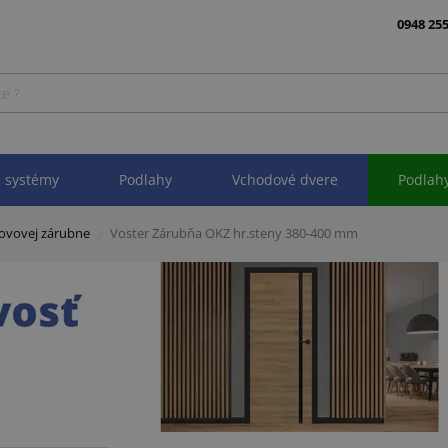
0948 255
 systémy
Podlahy
Vchodové dvere
Podlah
kovovej zárubne
Voster Zárubňa OKZ hr.steny 380-400 mm