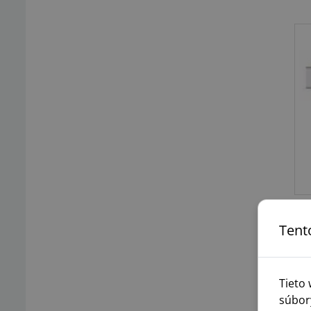
Tent
Tieto
súbor