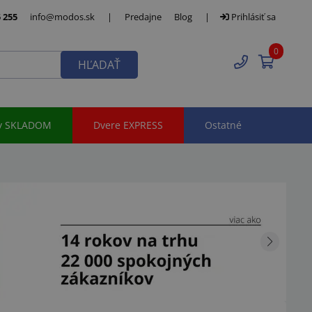
 255
info@modos.sk
|
Predajne
Blog
|
Prihlásiť sa
0
HĽADAŤ
y SKLADOM
Dvere EXPRESS
Ostatné