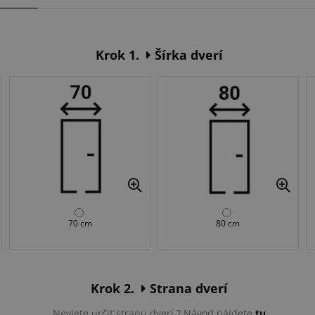
Krok 1.
Šírka dverí
70 cm
80 cm
Krok 2.
Strana dverí
Neviete určiť stranu dverí ? Návod nájdete
tu