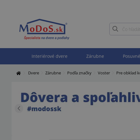
Interiérové dvere
Zárubne
Posuvné
Dvere
Zárubne
Podľa značky
Voster
Pre obklad 