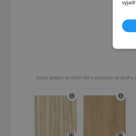
vyjadr
Farba dekóru sa môže líšiť v závislosti od druh