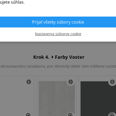
ujete súhlas.
Prijať všetky súbory cookie
Slovenská
Poľská
Nastavenia súborov cookie
Krok 4.
Farby Voster
u zobrazovacieho zariadenia, pre identický dekór Vám môžeme zasla