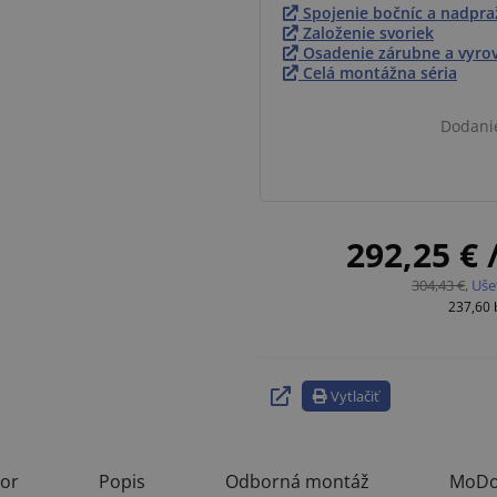
Spojenie bočníc a nadpra
Založenie svoriek
Osadenie zárubne a vyro
Celá montážna séria
Dodani
292,25 €
304,43 €
,
Uše
237,60
Vytlačiť
tor
Popis
Odborná montáž
MoDo