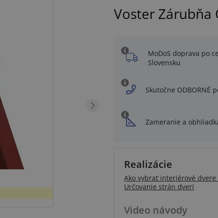
Voster Zárubňa
MoDoS doprava po c
Slovensku
Skutočne ODBORNÉ p
Zameranie a obhliadk
Realizácie
Ako vybrať interiérové dvere 
Určovanie strán dverí
Video návody