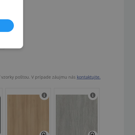
ť vzorky poštou. V prípade záujmu nás
kontaktujte.