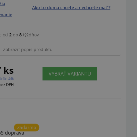
žia
Ako to doma chcete a nechcete mať ?
vnanie
e od
2
do
8
týždňov
Zobraziť popis produktu
/ ks
VYBRAŤ VARIANTU
tríte 4%
bez DPH
Zadarmo
S doprava