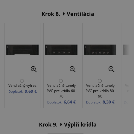
Krok 8.
Ventilácia
Ventilačný výfrez
Ventilačné tunely
Ventilačné tunely
Venti
9,69 €
PVC pre krídla 60-
PVC pre krídla 80-
mos
Doplatok:
70
90
kr
6,64 €
8,30 €
Doplatok:
Doplatok:
Doplat
Krok 9.
Výplň krídla