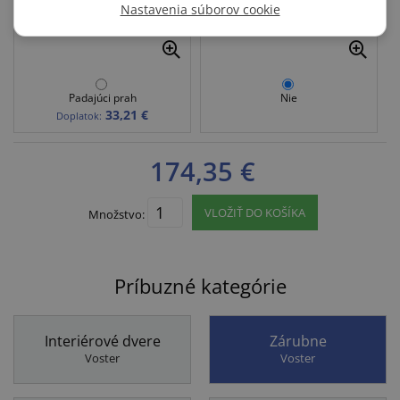
Nastavenia súborov cookie
Padajúci prah
Nie
33,21 €
Doplatok:
174,35 €
VLOŽIŤ DO KOŠÍKA
Množstvo:
Príbuzné kategórie
Interiérové dvere
Zárubne
Voster
Voster