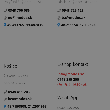
Polyfunkčný dom ORMO
Obchodný dom Drevona
0948 706 036
0948 725 125
no@modos.sk
ba@modos.sk
49.413765, 19.487038
48.211154, 17.159300
E-shop kontakt
Košice
info@modos.sk
Žižkova 3774/4E
0948 255 255
040 01 Košice
(Po - Pi, 8 - 16:30 hod.)
0948 411 203
WhatsApp
ke@modos.sk
48.7150808, 21.2501968
0948 255 255