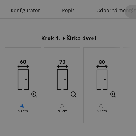
Konfigurátor
Popis
Odborná montáž
Krok 1.
Šírka dverí
60 cm
70 cm
80 cm