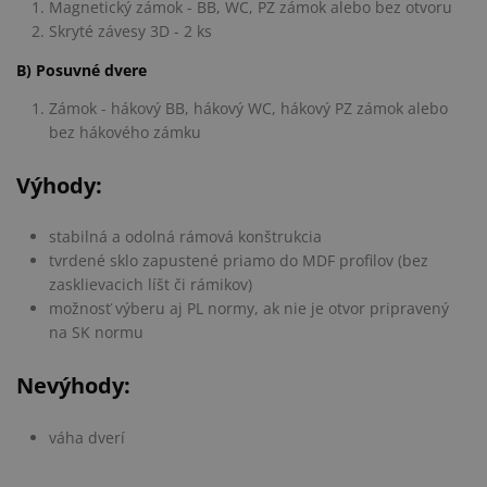
Magnetický zámok - BB, WC, PZ zámok alebo bez otvoru
Skryté závesy 3D - 2 ks
B) Posuvné dvere
Zámok - hákový BB, hákový WC, hákový PZ zámok alebo
bez hákového zámku
Výhody:
stabilná a odolná rámová konštrukcia
tvrdené sklo zapustené priamo do MDF profilov (bez
zasklievacich líšt či rámikov)
možnosť výberu aj PL normy, ak nie je otvor pripravený
na SK normu
Nevýhody:
váha dverí