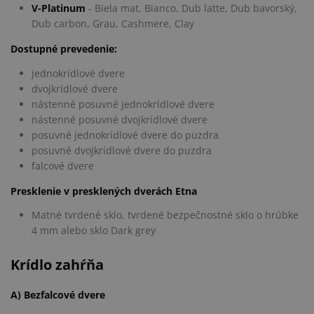
V-Platinum
- Biela mat, Bianco, Dub latte, Dub bavorský,
Dub carbon, Grau, Cashmere, Clay
Dostupné prevedenie:
jednokrídlové dvere
dvojkrídlové dvere
nástenné posuvné jednokrídlové dvere
nástenné posuvné dvojkrídlové dvere
posuvné jednokrídlové dvere do puzdra
posuvné dvojkrídlové dvere do puzdra
falcové dvere
Presklenie v presklených dverách
Etna
Matné tvrdené sklo, tvrdené bezpečnostné sklo o hrúbke
4 mm alebo sklo Dark grey
Krídlo zahŕňa
A) Bezfalcové dvere