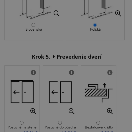
Slovenská
Poľská
Krok 5.
Prevedenie dverí
Posuvné na stene
Posuvné do púzdra
Bezfalcové krídlo