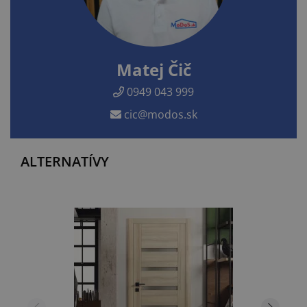
Matej Čič
0949 043 999
cic@modos.sk
ALTERNATÍVY