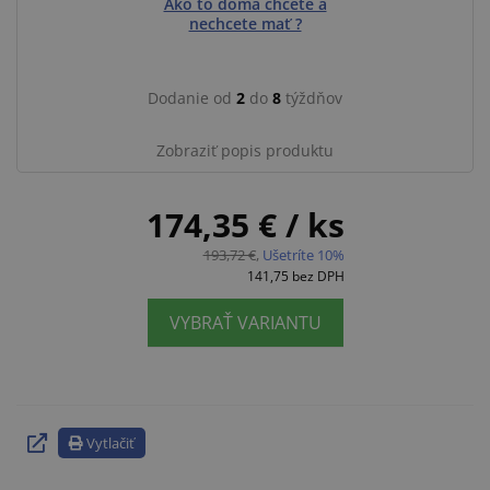
Ako to doma chcete a
nechcete mať ?
Dodanie od
2
do
8
týždňov
Zobraziť popis produktu
174,35 €
/ ks
193,72 €
,
Ušetríte 10%
141,75
bez DPH
VYBRAŤ VARIANTU
Vytlačiť