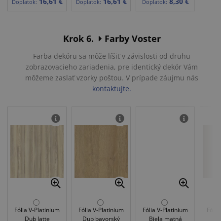
16,61 €
16,61 €
8,30 €
Doplatok:
Doplatok:
Doplatok:
Krok 6.
Farby Voster
Farba dekóru sa môže líšiť v závislosti od druhu
zobrazovacieho zariadenia, pre identický dekór Vám
môžeme zaslať vzorky poštou. V prípade záujmu nás
kontaktujte.
Fólia V-Platinium
Fólia V-Platinium
Fólia V-Platinium
Fólia
Dub latte
Dub bavorský
Biela matná