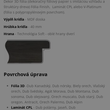
Dekor 3D fólia (dekoračný fóliový papier s imitáciou vzhľadu a
štruktúry dreva) Fólia Finish, Laminát CPL alebo V-Platinum
(fólia s polypropylénovým povrchom).
Výplň krídla
- MDF doska
Hrúbka krídla
- 40 mm
Hrana
- Technológia Soft - oblé hrany dverí
Povrchová úprava
Fólia 3D
-Dub Kanadský, Dub nórsky, Biely orech, Vlašský
orech, Dub švédsky, Agát Morava, Dub Montana, Dub
sonoma, Dub olejovaný, Orech muscato, Dub starý, Dub
oregon, Antracit, Orech Palermo, Dub Alpin
Laminát CPL
- Dub polárny, Jaseň, Dub