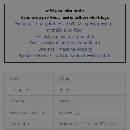
Môže sa Vám hodiť
Vyberáme pre Vás z nášho odborného blogu
Podlaha, ktorá vydrží desaťročia! Ako postupovať pri
montáži a údržbe?
Aké lišty k plávajúcej podlahe?
Prečo si vybrať laminátovú podlahu?
Drevené – masívne podlahy
Správne čistenie a údržba laminátových podláh
Balenie:
2,2 bm
Dostupnosť
Skladom
Kolekcia :
Virtuo
Produktová skupina
Soklové lišty
Typ výrobku
Soklová lišta Fóliovaná, MDF nosič