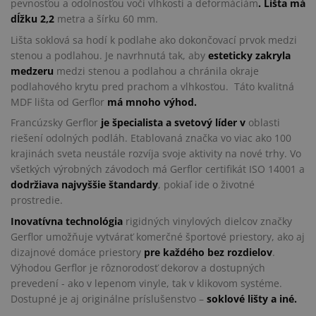
pevnosťou a odolnosťou voči vlhkosti a deformáciám
. Lišta má
dĺžku 2,2
metra a šírku 60 mm.
Lišta soklová sa hodí k podlahe ako dokončovací prvok medzi
stenou a podlahou. Je navrhnutá tak, aby
esteticky zakryla
medzeru
medzi stenou a podlahou a chránila okraje
podlahového krytu pred prachom a vlhkosťou. Táto kvalitná
MDF lišta od Gerflor
má mnoho výhod.
Francúzsky Gerflor
je špecialista a svetový líder v
oblasti
riešení odolných podláh. Etablovaná značka vo viac ako 100
krajinách sveta neustále rozvíja svoje aktivity na nové trhy. Vo
všetkých výrobných závodoch má Gerflor certifikát ISO 14001 a
dodržiava najvyššie štandardy
, pokiaľ ide o životné
prostredie.
Inovatívna technológia
rigidných vinylových dielcov značky
Gerflor umožňuje vytvárať komerčné športové priestory, ako aj
dizajnové domáce priestory
pre každého bez rozdielov
.
Výhodou Gerflor je rôznorodosť dekorov a dostupných
prevedení - ako v lepenom vinyle, tak v klikovom systéme.
Dostupné je aj originálne príslušenstvo –
soklové lišty a iné.