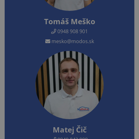
Tomáš Meško
0948 908 901
mesko@modos.sk
Matej Čič