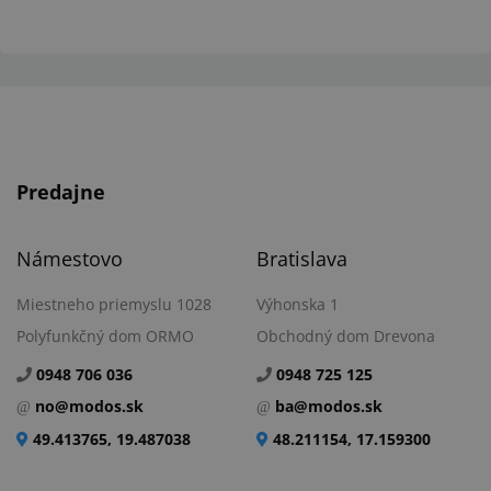
Predajne
Námestovo
Bratislava
Miestneho priemyslu 1028
Výhonska 1
Polyfunkčný dom ORMO
Obchodný dom Drevona
0948 706 036
0948 725 125
no@modos.sk
ba@modos.sk
49.413765, 19.487038
48.211154, 17.159300