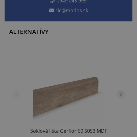
0949 043 999
cic@modos.sk
ALTERNATÍVY
Soklová lišta Gerflor 60 S053 MDF