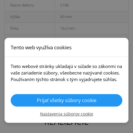
Názov dekoru
S198
Výška
60 mm
Šírka
16,2 mm
Dĺžka
2200 mm
Tento web využíva cookies
Kolekcia
Gerflor 60
Ks v balení
5
Tieto webové stránky ukladajú v súlade so zákonmi na
vaše zariadenie súbory, všeobecne nazývané cookies.
Prvky k lište (ÁNO/NIE)
NIE
Používaním týchto stránok s tým vyjadrujete súhlas.
Číslo dekoru
S198
Hĺbka
16,2 mm
Prijať všetky súbory cookie
Nastavenia súborov cookie
REALIZÁCIE