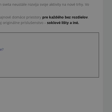
 sveta neustále rozvíja svoje aktivity na nové trhy. Vo
.
izajnové domáce priestory
pre každého bez rozdielov
.
j originálne príslušenstvo –
soklové lišty a iné.
be?