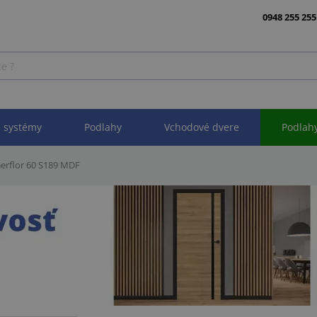
0948 255 255
 systémy
Podlahy
Vchodové dvere
Podlah
Gerflor 60 S189 MDF