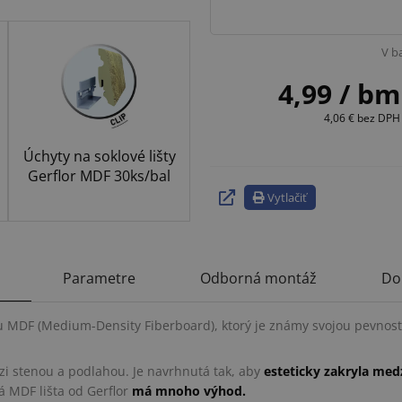
V b
4,99
/ bm
4,06 €
bez DPH
Úchyty na soklové lišty
Gerflor MDF 30ks/bal
Vytlačiť
Parametre
Odborná montáž
Do
u MDF (Medium-Density Fiberboard), ktorý je známy svojou pevnosť
zi stenou a podlahou. Je navrhnutá tak, aby
esteticky zakryla med
á MDF lišta od Gerflor
má mnoho výhod.