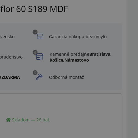
rflor 60 S189 MDF
ovensku
Garancia nákupu bez omylu
Kamenné predajne
Bratislava,
oradenstvo
Košice,
Námestovo
a
ZDARMA
Odborná montáž
Ilustračný obrázok
Skladom — 26 bal.