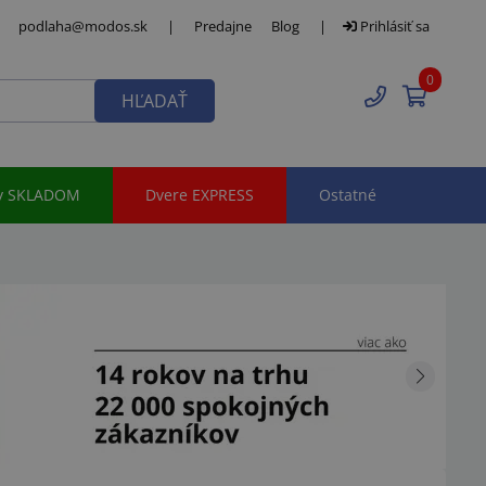
podlaha@modos.sk
|
Predajne
Blog
|
Prihlásiť sa
0
HĽADAŤ
y SKLADOM
Dvere EXPRESS
Ostatné