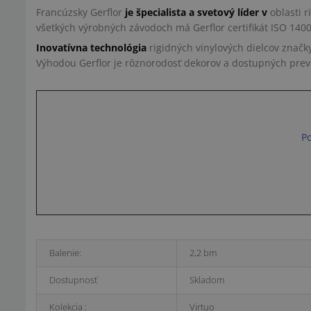
Francúzsky Gerflor
je špecialista a svetový líder v
oblasti 
všetkých výrobných závodoch má Gerflor certifikát ISO 140
Inovatívna technológia
rigidných vinylových dielcov značk
Výhodou Gerflor je rôznorodosť dekorov a dostupných preve
Po
Balenie:
2,2 bm
Dostupnosť
Skladom
Kolekcia :
Virtuo