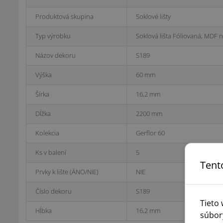
Produktová skupina
Soklové lišty
Typ výrobku
Soklová lišta Fóliovaná, MDF n
Názov dekoru
S189
Výška
60 mm
Šírka
16,2 mm
Dĺžka
2200 mm
Kolekcia
Gerflor 60
Ks v balení
5
Tent
Prvky k lište (ÁNO/NIE)
NIE
Číslo dekoru
S189
Tieto
Hĺbka
16,2 mm
súbor