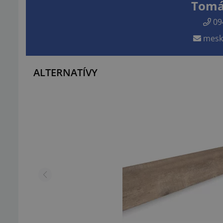
Tomá
09
mesk
ALTERNATÍVY