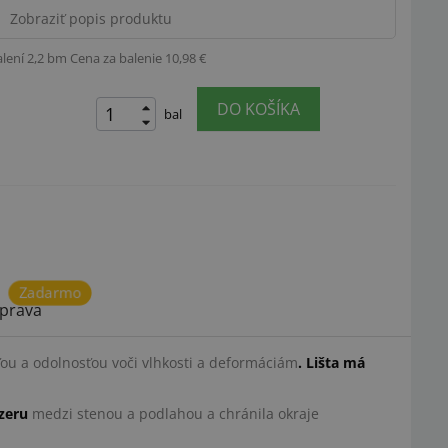
Zobraziť popis produktu
alení 2,2 bm
Cena za balenie 10,98 €
DO KOŠÍKA
bal
Zadarmo
prava
ou a odolnosťou voči vlhkosti a deformáciám
. Lišta má
zeru
medzi stenou a podlahou a chránila okraje