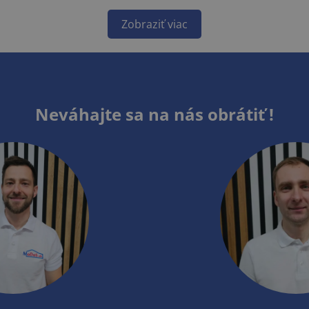
Zobraziť viac
Neváhajte sa na nás obrátiť !