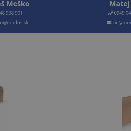
š Meško
Matej 
48 908 901
0949 04
o@modos.sk
cic@mod