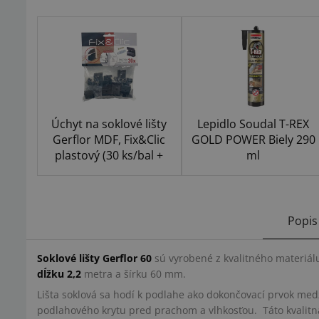
Úchyt na soklové lišty
Lepidlo Soudal T-REX
Gerflor MDF, Fix&Clic
GOLD POWER Biely 290
plastový (30 ks/bal +
ml
skrutky + hmoždinky)
Popis
Soklové lišty Gerflor 60
sú vyrobené z kvalitného materiál
dĺžku 2,2
metra a šírku 60 mm.
Lišta soklová sa hodí k podlahe ako dokončovací prvok med
podlahového krytu pred prachom a vlhkosťou. Táto kvalitn