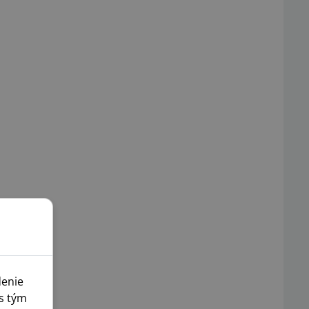
denie
s tým