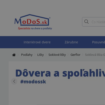
Interiérové dvere
Zárubne
Posuvné
Podlahy
Lišty
Soklové lišty
Gerflor
Soklová lišta 