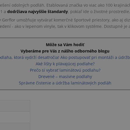
riešení odolných podláh. Etablovaná značka vo viac ako 100 krajinách
01 a
dodržiava najvyššie štandardy
, pokiaľ ide o životné prostredie
y Gerflor umožňuje vytvárať komerčné športové priestory, ako aj d
dení - ako v lepenom vinyle, tak v klikovom systéme. Dostupné je a
Môže sa Vám hodiť
Vyberáme pre Vás z nášho odborného blogu
dlaha, ktorá vydrží desaťročia! Ako postupovať pri montáži a údrž
Aké lišty k plávajúcej podlahe?
Prečo si vybrať laminátovú podlahu?
Drevené – masívne podlahy
Správne čistenie a údržba laminátových podláh