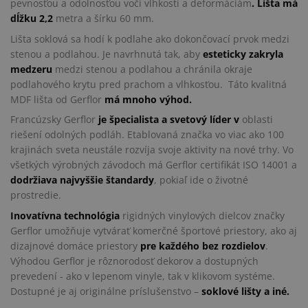
pevnosťou a odolnosťou voči vlhkosti a deformáciám
. Lišta má
dĺžku 2,2
metra a šírku 60 mm.
Lišta soklová sa hodí k podlahe ako dokončovací prvok medzi
stenou a podlahou. Je navrhnutá tak, aby
esteticky zakryla
medzeru
medzi stenou a podlahou a chránila okraje
podlahového krytu pred prachom a vlhkosťou. Táto kvalitná
MDF lišta od Gerflor
má mnoho výhod.
Francúzsky Gerflor
je špecialista a svetový líder v
oblasti
riešení odolných podláh. Etablovaná značka vo viac ako 100
krajinách sveta neustále rozvíja svoje aktivity na nové trhy. Vo
všetkých výrobných závodoch má Gerflor certifikát ISO 14001 a
dodržiava najvyššie štandardy
, pokiaľ ide o životné
prostredie.
Inovatívna technológia
rigidných vinylových dielcov značky
Gerflor umožňuje vytvárať komerčné športové priestory, ako aj
dizajnové domáce priestory
pre každého bez rozdielov
.
Výhodou Gerflor je rôznorodosť dekorov a dostupných
prevedení - ako v lepenom vinyle, tak v klikovom systéme.
Dostupné je aj originálne príslušenstvo –
soklové lišty a iné.