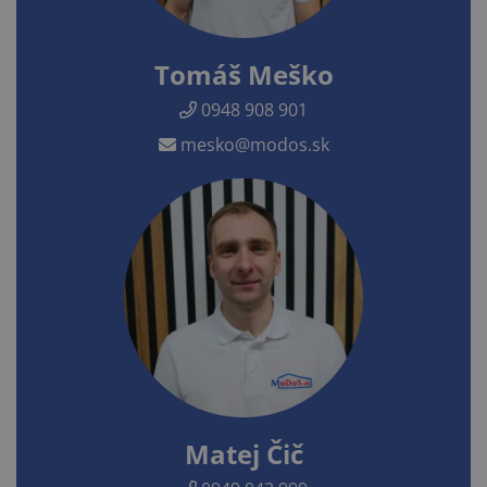
Tomáš Meško
0948 908 901
mesko@modos.sk
Matej Čič