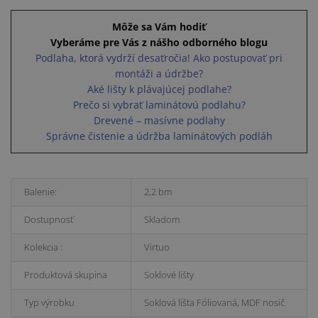
Môže sa Vám hodiť
Vyberáme pre Vás z nášho odborného blogu
Podlaha, ktorá vydrží desaťročia! Ako postupovať pri
montáži a údržbe?
Aké lišty k plávajúcej podlahe?
Prečo si vybrať laminátovú podlahu?
Drevené – masívne podlahy
Správne čistenie a údržba laminátových podláh
Balenie:
2,2 bm
Dostupnosť
Skladom
Kolekcia :
Virtuo
Produktová skupina
Soklové lišty
Typ výrobku
Soklová lišta Fóliovaná, MDF nosič