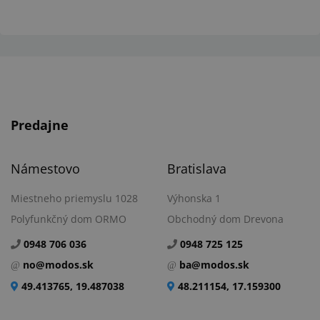
Predajne
Námestovo
Bratislava
Miestneho priemyslu 1028
Výhonska 1
Polyfunkčný dom ORMO
Obchodný dom Drevona
0948 706 036
0948 725 125
no@modos.sk
ba@modos.sk
49.413765, 19.487038
48.211154, 17.159300