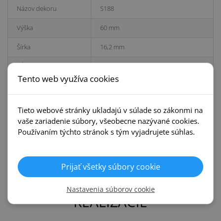
Názov dekoru
S188
Výška
60 mm
Šírka
16,2 mm
Dĺžka
2200 mm
Tento web využíva cookies
Kolekcia
Gerflor 60
Ks v balení
5
Tieto webové stránky ukladajú v súlade so zákonmi na
vaše zariadenie súbory, všeobecne nazývané cookies.
Prvky k lište (ÁNO/NIE)
NIE
Používaním týchto stránok s tým vyjadrujete súhlas.
Číslo dekoru
S188
Hĺbka
16,2 mm
Prijať všetky súbory cookie
Nastavenia súborov cookie
REALIZÁCIE