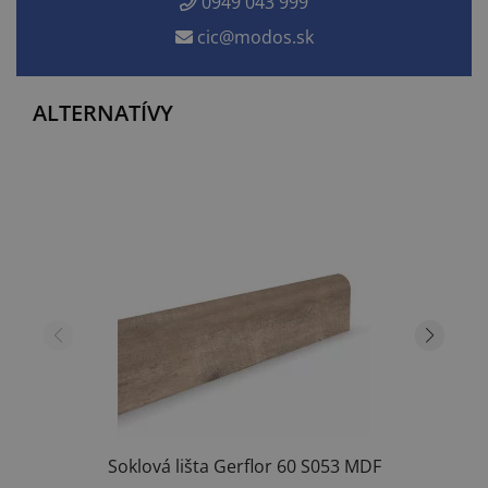
0949 043 999
cic@modos.sk
ALTERNATÍVY
Soklová lišta Gerflor 60 S053 MDF