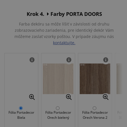
Krok 4.
Farby PORTA DOORS
Farba dekóru sa môže líšiť v závislosti od druhu
zobrazovacieho zariadenia, pre identický dekór Vám
môžeme zaslať vzorky poštou. V prípade záujmu nás
kontaktujte.
Fólia Portadecor
Fólia Portadecor
Fólia Portadecor
Fólia 
Biela
Orech bielený
Orech Verona 2
3D A