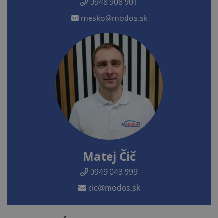
0948 908 901
mesko@modos.sk
Matej Čič
0949 043 999
cic@modos.sk