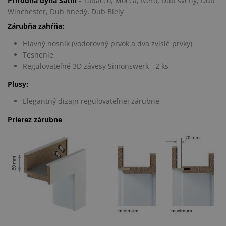
Prírodná dyha Satin
- Tabacco, Mocca, Nero, Dub svetlý, Dub
Winchester, Dub hnedý, Dub Biely
Zárubňa zahŕňa:
Hlavný nosník (vodorovný prvok a dva zvislé prvky)
Tesnenie
Regulovateľné 3D závesy Simonswerk - 2 ks
Plusy:
Elegantný dizajn regulovateľnej zárubne
Prierez zárubne