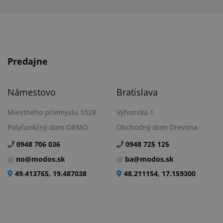
Predajne
Námestovo
Bratislava
Miestneho priemyslu 1028
Výhonska 1
Polyfunkčný dom ORMO
Obchodný dom Drevona
0948 706 036
0948 725 125
no@modos.sk
ba@modos.sk
49.413765, 19.487038
48.211154, 17.159300