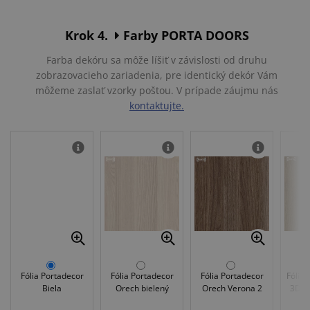
Krok 4.
Farby PORTA DOORS
Farba dekóru sa môže líšiť v závislosti od druhu
zobrazovacieho zariadenia, pre identický dekór Vám
môžeme zaslať vzorky poštou. V prípade záujmu nás
kontaktujte.
Fólia Portadecor
Fólia Portadecor
Fólia Portadecor
Fólia 
Biela
Orech bielený
Orech Verona 2
3D A