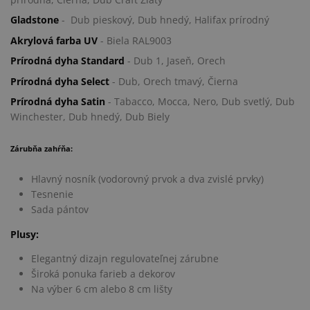
Gladstone
- Dub pieskový, Dub hnedý, Halifax prírodný
Akrylová farba UV
- Biela RAL9003
Prírodná dyha Standard
- Dub 1, Jaseň, Orech
Prírodná dyha Select
- Dub, Orech tmavý, Čierna
Prírodná dyha Satin
- Tabacco, Mocca, Nero, Dub svetlý, Dub
Winchester, Dub hnedý, Dub Biely
Zárubňa zahŕňa:
Hlavný nosník (vodorovný prvok a dva zvislé prvky)
Tesnenie
Sada pántov
Plusy:
Elegantný dizajn regulovateľnej zárubne
Široká ponuka farieb a dekorov
Na výber 6 cm alebo 8 cm lišty