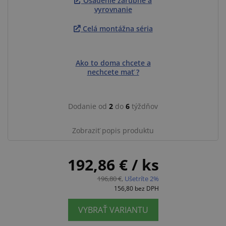
Osadenie zárubne a
vyrovnanie
Celá montážna séria
Ako to doma chcete a
nechcete mať ?
Dodanie od
2
do
6
týždňov
Zobraziť popis produktu
192,86 €
/ ks
196,80 €
,
Ušetríte 2%
156,80
bez DPH
VYBRAŤ VARIANTU