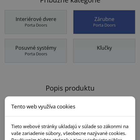
Interiérové dvere
Zárubne
Porta Doors
Porta Doors
Posuvné systémy
Kľučky
Porta Doors
Popis produktu
Regulovateľná jednokrídlová
Tento web využíva cookies
zárubňa PORTA DOORS hr.steny 160-180
mm E
Tieto webové stránky ukladajú v súlade so zákonmi na
vaše zariadenie súbory, všeobecne nazývané cookies.
Konštrukcia
-
regulovateľná zárubňa je vyrobená z MDF dosky
Používaním týchto stránok s tým vyjadrujete súhlas.