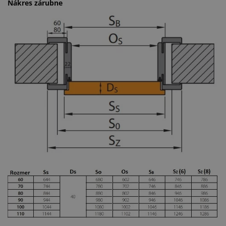
Nákres zárubne