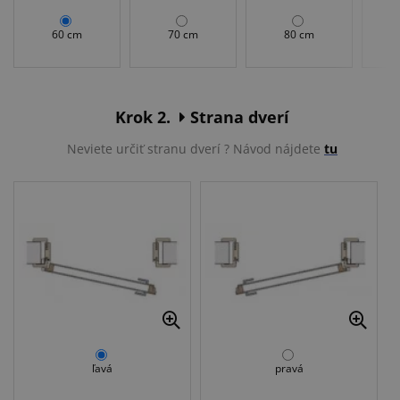
60 cm
70 cm
80 cm
Krok 2.
Strana dverí
Neviete určiť stranu dverí ? Návod nájdete
tu
ľavá
pravá