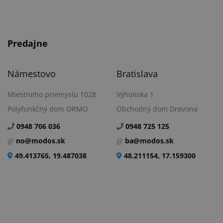
Predajne
Námestovo
Bratislava
Miestneho priemyslu 1028
Výhonska 1
Polyfunkčný dom ORMO
Obchodný dom Drevona
0948 706 036
0948 725 125
no@modos.sk
ba@modos.sk
49.413765, 19.487038
48.211154, 17.159300