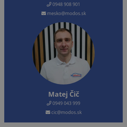
0948 908 901
mesko@modos.sk
Matej Čič
0949 043 999
cic@modos.sk