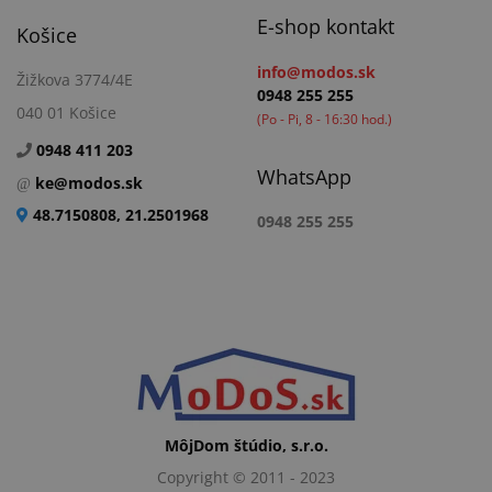
E-shop kontakt
Košice
info@modos.sk
Žižkova 3774/4E
0948 255 255
040 01 Košice
(Po - Pi, 8 - 16:30 hod.)
0948 411 203
WhatsApp
ke@modos.sk
48.7150808, 21.2501968
0948 255 255
MôjDom štúdio, s.r.o.
Copyright © 2011 - 2023