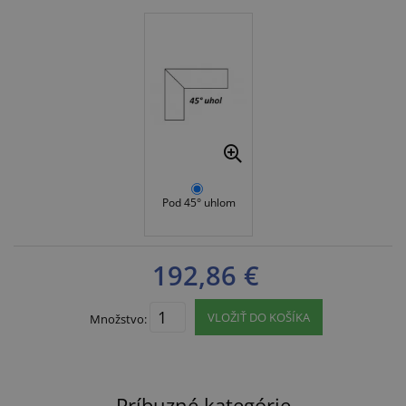
Pod 45° uhlom
192,86 €
VLOŽIŤ DO KOŠÍKA
Množstvo:
Príbuzné kategórie